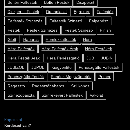
Beltéri Falfesték
Beltéri Festék
Diszperzit
Diszperzit Festék
Dunaplaszt
Egrokorr
Falfesték
Falfesték Színezés
Falfesték Színező
Falpenész
Festék
Festék Színezés
Festék Színező
Finish
Glett
Habarcs
Homlokzatfesték
Héra
Héra Falfesték
Héra Falfesték Árak
Héra Festékek
Héra Festék Árak
Héra Penészgátló
JUB
JUBIN
JUBIZOL
JUPOL
Kiegyenlítő
Penészgátló Falfesték
Penészgátló Festék
Penész Megszűntetés
Primer
Ragasztó
Ragasztóhabarcs
Szilikonos
Színezőpaszta
Színrekevert Falfesték
Vakolat
Kapcsolat
Kérdésed van?