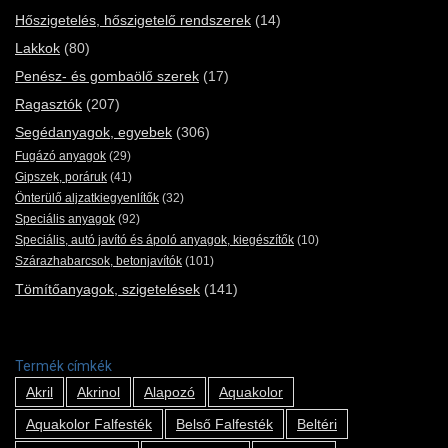
Hőszigetelés, hőszigetelő rendszerek
(14)
Lakkok
(80)
Penész- és gombaölő szerek
(17)
Ragasztók
(207)
Segédanyagok, egyebek
(306)
Fugázó anyagok
(29)
Gipszek, poráruk
(41)
Önterülő aljzatkiegyenlítők
(32)
Speciális anyagok
(92)
Speciális, autó javító és ápoló anyagok, kiegészítők
(10)
Szárazhabarcsok, betonjavítók
(101)
Tömítőanyagok, szigetelések
(141)
Termék címkék
Akril
Akrinol
Alapozó
Aquakolor
Aquakolor Falfesték
Belső Falfesték
Beltéri