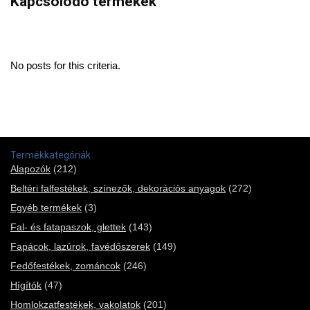
Kapcsolódó termékek
No posts for this criteria.
Termékkategóriák
Alapozók
(212)
Beltéri falfestékek, színezők, dekorációs anyagok
(272)
Egyéb termékek
(3)
Fal- és fatapaszok, glettek
(143)
Fapácok, lazúrok, favédőszerek
(149)
Fedőfestékek, zománcok
(246)
Hígítók
(47)
Homlokzatfestékek, vakolatok
(201)