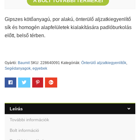
A BOLT TOVÁBBI TERMÉKEI
Gipszes kötőanyagú, por alakú, önterülő aljzatkiegyenlítő
sík és homogén alapfelületek kialakítására padlóburkolás
előtt, belső térben.
Gyártó:
Baumit
SKU:
228640091
Kategóriák:
Önterülő aljzatkiegyenlítők
,
Segédanyagok, egyebek
Leírás
További információk
Bolt információ