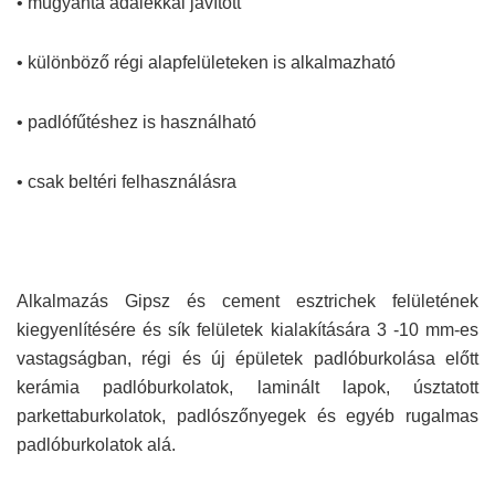
• műgyanta adalékkal javított
• különböző régi alapfelületeken is alkalmazható
• padlófűtéshez is használható
• csak beltéri felhasználásra
Alkalmazás Gipsz és cement esztrichek felületének
kiegyenlítésére és sík felületek kialakítására 3 -10 mm-es
vastagságban, régi és új épületek padlóburkolása előtt
kerámia padlóburkolatok, laminált lapok, úsztatott
parkettaburkolatok, padlószőnyegek és egyéb rugalmas
padlóburkolatok alá.