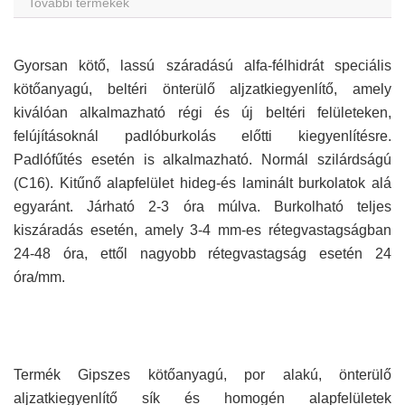
További termékek
Gyorsan kötő, lassú száradású alfa-félhidrát speciális
kötőanyagú, beltéri önterülő aljzatkiegyenlítő, amely
kiválóan alkalmazható régi és új beltéri felületeken,
felújításoknál padlóburkolás előtti kiegyenlítésre.
Padlófűtés esetén is alkalmazható. Normál szilárdságú
(C16). Kitűnő alapfelület hideg-és laminált burkolatok alá
egyaránt. Járható 2-3 óra múlva. Burkolható teljes
kiszáradás esetén, amely 3-4 mm-es rétegvastagságban
24-48 óra, ettől nagyobb rétegvastagság esetén 24
óra/mm.
Termék Gipszes kötőanyagú, por alakú, önterülő
aljzatkiegyenlítő sík és homogén alapfelületek