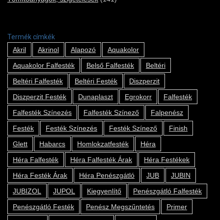
Termék címkék
Akril
Akrinol
Alapozó
Aquakolor
Aquakolor Falfesték
Belső Falfesték
Beltéri
Beltéri Falfesték
Beltéri Festék
Diszperzit
Diszperzit Festék
Dunaplaszt
Egrokorr
Falfesték
Falfesték Színezés
Falfesték Színező
Falpenész
Festék
Festék Színezés
Festék Színező
Finish
Glett
Habarcs
Homlokzatfesték
Héra
Héra Falfesték
Héra Falfesték Árak
Héra Festékek
Héra Festék Árak
Héra Penészgátló
JUB
JUBIN
JUBIZOL
JUPOL
Kiegyenlítő
Penészgátló Falfesték
Penészgátló Festék
Penész Megszűntetés
Primer