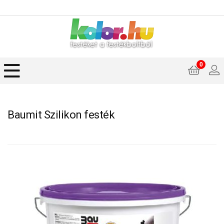
0
Baumit Szilikon festék