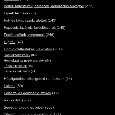
Beltéri falfestékek, színezők, dekorációs anyagok
(272)
Egyéb termékek
(3)
Fal- és fatapaszok, glettek
(143)
Fapácok, lazúrok, favédőszerek
(149)
Fedőfestékek, zománcok
(246)
Hígítók
(47)
Homlokzatfestékek, vakolatok
(201)
Homlokzatfestékek
(89)
Homlokzati színezővakolatok
(84)
Lábazatfestékek
(10)
Lábazati vakolatok
(21)
Hőszigetelés, hőszigetelő rendszerek
(14)
Lakkok
(80)
Penész- és gombaölő szerek
(17)
Ragasztók
(207)
Segédanyagok, egyebek
(306)
Tömítőanyagok, szigetelések
(141)