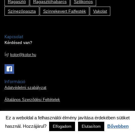
Ragasztó
Ragasztóhabarcs
Szilikonos
Színezőpaszta
Színrekevert Falfesték
Vakolat
Kapcsolat
Kérdésed van?
Írj!
kolor@kolor.hu
Információ
Adatvédelmi szabályzat
Általános Szerződési Feltételek
Ez a weboldal a felhasználói élmény javítása érdekében sütiket
2019 © Kolor Pont Kft.
használ. Hozzájárul?
Bővebben
Elfogadom
Elutasítom