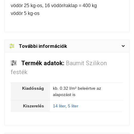
vödör 25 kg-os, 16 vödör/raklap = 400 kg
vödör 5 kg-os
További információk
Termék adatok:
Baumit Szilikon
festék
Kiadósság
kb. 0.32 l/m² beleértve az
alapozást is
Kiszerelés
14 liter
,
5 liter