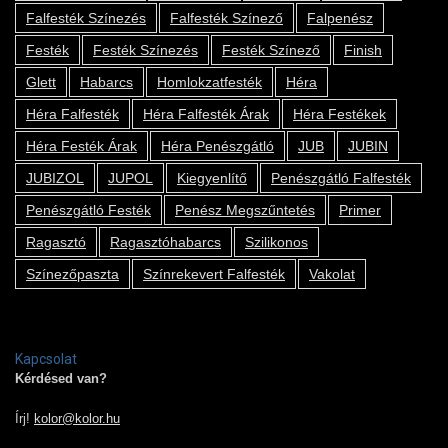
Falfesték Színezés
Falfesték Színező
Falpenész
Festék
Festék Színezés
Festék Színező
Finish
Glett
Habarcs
Homlokzatfesték
Héra
Héra Falfesték
Héra Falfesték Árak
Héra Festékek
Héra Festék Árak
Héra Penészgátló
JUB
JUBIN
JUBIZOL
JUPOL
Kiegyenlítő
Penészgátló Falfesték
Penészgátló Festék
Penész Megszűntetés
Primer
Ragasztó
Ragasztóhabarcs
Szilikonos
Színezőpaszta
Színrekevert Falfesték
Vakolat
Kapcsolat
Kérdésed van?
Írj!
kolor@kolor.hu