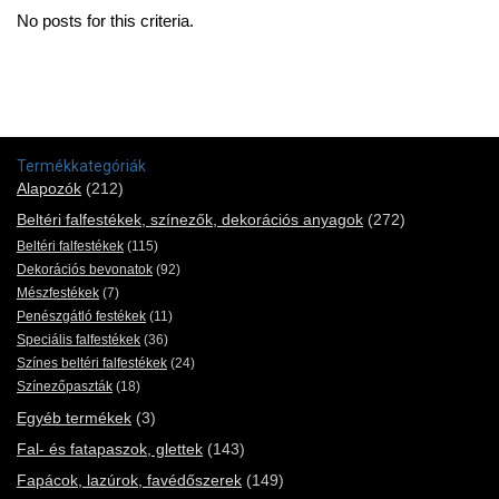
No posts for this criteria.
Termékkategóriák
Alapozók
(212)
Beltéri falfestékek, színezők, dekorációs anyagok
(272)
Beltéri falfestékek
(115)
Dekorációs bevonatok
(92)
Mészfestékek
(7)
Penészgátló festékek
(11)
Speciális falfestékek
(36)
Színes beltéri falfestékek
(24)
Színezőpaszták
(18)
Egyéb termékek
(3)
Fal- és fatapaszok, glettek
(143)
Fapácok, lazúrok, favédőszerek
(149)