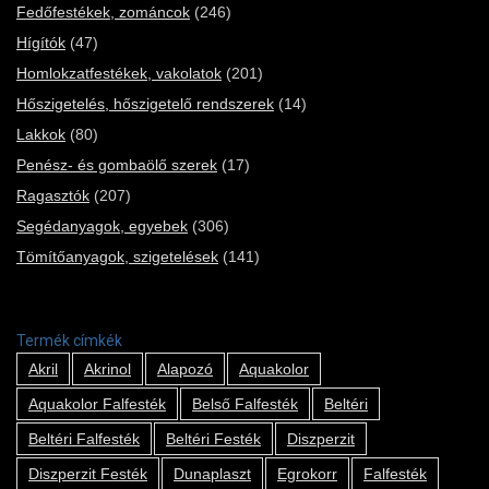
Fedőfestékek, zománcok
(246)
Hígítók
(47)
Homlokzatfestékek, vakolatok
(201)
Hőszigetelés, hőszigetelő rendszerek
(14)
Lakkok
(80)
Penész- és gombaölő szerek
(17)
Ragasztók
(207)
Segédanyagok, egyebek
(306)
Tömítőanyagok, szigetelések
(141)
Termék címkék
Akril
Akrinol
Alapozó
Aquakolor
Aquakolor Falfesték
Belső Falfesték
Beltéri
Beltéri Falfesték
Beltéri Festék
Diszperzit
Diszperzit Festék
Dunaplaszt
Egrokorr
Falfesték