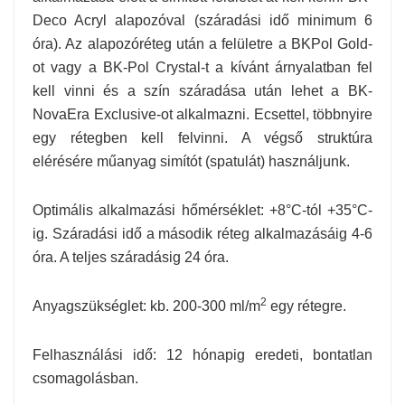
Deco Acryl alapozóval (száradási idő minimum 6
óra). Az alapozóréteg után a felületre a BKPol Gold-
ot vagy a BK-Pol Crystal-t a kívánt árnyalatban fel
kell vinni és a szín száradása után lehet a BK-
NovaEra Exclusive-ot alkalmazni. Ecsettel, többnyire
egy rétegben kell felvinni. A végső struktúra
elérésére műanyag simítót (spatulát) használjunk.
Optimális alkalmazási hőmérséklet: +8°C-tól +35°C-
ig. Száradási idő a második réteg alkalmazásáig 4-6
óra. A teljes száradásig 24 óra.
2
Anyagszükséglet: kb. 200-300 ml/m
egy rétegre.
Felhasználási idő: 12 hónapig eredeti, bontatlan
csomagolásban.