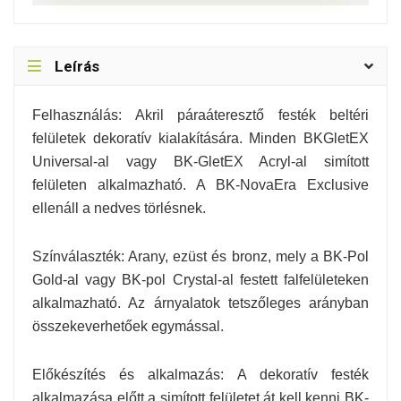
Leírás
Felhasználás: Akril páraáteresztő festék beltéri
felületek dekoratív kialakítására. Minden BKGletEX
Universal-al vagy BK-GletEX Acryl-al simított
felületen alkalmazható. A BK-NovaEra Exclusive
ellenáll a nedves törlésnek.
Színválaszték: Arany, ezüst és bronz, mely a BK-Pol
Gold-al vagy BK-pol Crystal-al festett falfelületeken
alkalmazható. Az árnyalatok tetszőleges arányban
összekeverhetőek egymással.
Előkészítés és alkalmazás: A dekoratív festék
alkalmazása előtt a simított felületet át kell kenni BK-