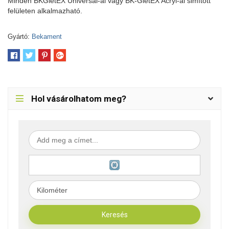
Minden BKGletEX Universal-al vagy BK-GletEX Acryl-al simított
felületen alkalmazható.
Gyártó:
Bekament
Hol vásárolhatom meg?