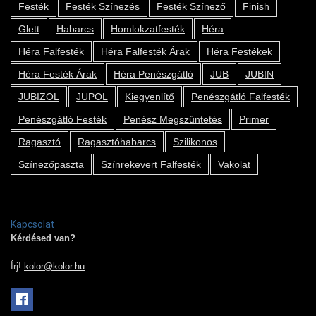
Festék
Festék Színezés
Festék Színező
Finish
Glett
Habarcs
Homlokzatfesték
Héra
Héra Falfesték
Héra Falfesték Árak
Héra Festékek
Héra Festék Árak
Héra Penészgátló
JUB
JUBIN
JUBIZOL
JUPOL
Kiegyenlítő
Penészgátló Falfesték
Penészgátló Festék
Penész Megszűntetés
Primer
Ragasztó
Ragasztóhabarcs
Szilikonos
Színezőpaszta
Színrekevert Falfesték
Vakolat
Kapcsolat
Kérdésed van?
Írj!
kolor@kolor.hu