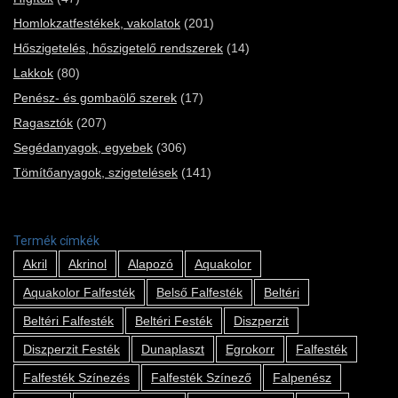
Homlokzatfestékek, vakolatok
(201)
Hőszigetelés, hőszigetelő rendszerek
(14)
Lakkok
(80)
Penész- és gombaölő szerek
(17)
Ragasztók
(207)
Segédanyagok, egyebek
(306)
Tömítőanyagok, szigetelések
(141)
Termék címkék
Akril
Akrinol
Alapozó
Aquakolor
Aquakolor Falfesték
Belső Falfesték
Beltéri
Beltéri Falfesték
Beltéri Festék
Diszperzit
Diszperzit Festék
Dunaplaszt
Egrokorr
Falfesték
Falfesték Színezés
Falfesték Színező
Falpenész