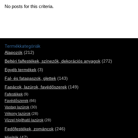
No posts for this criteria.
Termékkategóriák
Alapozók
(212)
Beltéri falfestékek, színezők, dekorációs anyagok
(272)
Egyéb termékek
(3)
Fal- és fatapaszok, glettek
(143)
Fapácok, lazúrok, favédőszerek
(149)
Fafestékek
(9)
Favédőszerek
(66)
Vastag lazúrok
(30)
Vékony lazúrok
(28)
Vízzel hígítható lazúrok
(28)
Fedőfestékek, zománcok
(246)
Hígítók
(47)