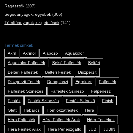
Ragasztók
(207)
Segédanyagok, egyebek
(306)
Tömítőanyagok, szigetelések
(141)
Termék címkék
Akril
Akrinol
Alapozó
Aquakolor
Aquakolor Falfesték
Belső Falfesték
Beltéri
Beltéri Falfesték
Beltéri Festék
Diszperzit
Diszperzit Festék
Dunaplaszt
Egrokorr
Falfesték
Falfesték Színezés
Falfesték Színező
Falpenész
Festék
Festék Színezés
Festék Színező
Finish
Glett
Habarcs
Homlokzatfesték
Héra
Héra Falfesték
Héra Falfesték Árak
Héra Festékek
Héra Festék Árak
Héra Penészgátló
JUB
JUBIN