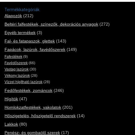
Termékkategóriák
Alapozók
(212)
Beltéri falfestékek, színezők, dekorációs anyagok
(272)
Egyéb termékek
(3)
Fal- és fatapaszok, glettek
(143)
Fapácok, lazúrok, favédőszerek
(149)
Fafestékek
(9)
Favédőszerek
(66)
Vastag lazúrok
(30)
Vékony lazúrok
(28)
Vízzel hígítható lazúrok
(28)
Fedőfestékek, zománcok
(246)
Hígítók
(47)
Homlokzatfestékek, vakolatok
(201)
Hőszigetelés, hőszigetelő rendszerek
(14)
Lakkok
(80)
Penész- és gombaölő szerek
(17)