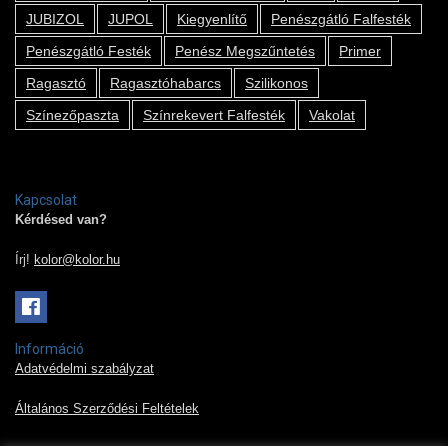
JUBIZOL
JUPOL
Kiegyenlítő
Penészgátló Falfesték
Penészgátló Festék
Penész Megszűntetés
Primer
Ragasztó
Ragasztóhabarcs
Szilikonos
Színezőpaszta
Színrekevert Falfesték
Vakolat
Kapcsolat
Kérdésed van?
Írj!
kolor@kolor.hu
Információ
Adatvédelmi szabályzat
Általános Szerződési Feltételek