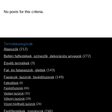
No posts for this criteria.
Termékkategóriák
Alapozók
(212)
Beltéri falfestékek, színezők, dekorációs anyagok
(272)
Egyéb termékek
(3)
Fal- és fatapaszok, glettek
(143)
Fapácok, lazúrok, favédőszerek
(149)
Fafestékek
(9)
Favédőszerek
(66)
Vastag lazúrok
(30)
Vékony lazúrok
(28)
Vízzel hígítható lazúrok
(28)
Fedőfestékek, zománcok
(246)