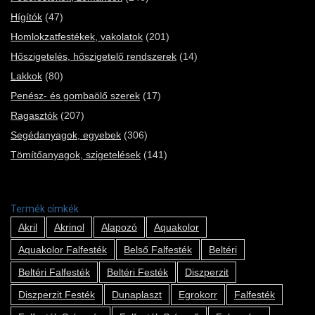
Hígítók
(47)
Homlokzatfestékek, vakolatok
(201)
Hőszigetelés, hőszigetelő rendszerek
(14)
Lakkok
(80)
Penész- és gombaölő szerek
(17)
Ragasztók
(207)
Segédanyagok, egyebek
(306)
Tömítőanyagok, szigetelések
(141)
Termék címkék
Akril
Akrinol
Alapozó
Aquakolor
Aquakolor Falfesték
Belső Falfesték
Beltéri
Beltéri Falfesték
Beltéri Festék
Diszperzit
Diszperzit Festék
Dunaplaszt
Egrokorr
Falfesték