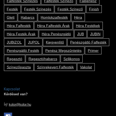
Falfesték Színezés
Falfesték Színező
Falpenész
Festék
Festék Színezés
Festék Színező
Finish
Glett
Habarcs
Homlokzatfesték
Héra
Héra Falfesték
Héra Falfesték Árak
Héra Festékek
Héra Festék Árak
Héra Penészgátló
JUB
JUBIN
JUBIZOL
JUPOL
Kiegyenlítő
Penészgátló Falfesték
Penészgátló Festék
Penész Megszűntetés
Primer
Ragasztó
Ragasztóhabarcs
Szilikonos
Színezőpaszta
Színrekevert Falfesték
Vakolat
Kapcsolat
Kérdésed van?
Írj!
kolor@kolor.hu