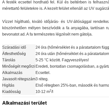
A festék ecsettel hordható fel. Kül és beltérben is felhasz
mérettartó felületekre is. A kezelt felület ellenáll az UV sugárz
Vízzel hígítható, kiváló időjárás- és UV-állósággal rendelk
köszönhetően mélyen beszívódik a fa anyagába, tartósan ru
bevonatot ad. A fa természetes légzését nem gátolja.
Száradási idő
24 óra (hőmérséklet és a páratartalom füg
Átfesthetőség
24 óra után (hőmérséklet és a páratartalo
Tárolás
5-25 °C között. Fagyveszélyes!
Minőségét megőrzi
Eredeti, bontatlan csomagolásban, a gyártá
Alkalmazás
Ecsettel.
Javasolt rétegszám
3 réteg.
Higítás
Első rétegben 25%-ban, második és harm
2
Kiadósság
10-12 m
/l
Alkalmazási terület