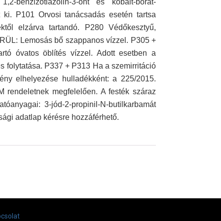
1,2-benzizotiazolin-3-ont és kobalt-borát-
t ki. P101 Orvosi tanácsadás esetén tartsa
től elzárva tartandó. P280 Védőkesztyű,
ÜL: Lemosás bő szappanos vízzel. P305 +
 óvatos öblítés vízzel. Adott esetben a
s folytatása. P337 + P313 Ha a szemirritáció
edény elhelyezése hulladékként: a 225/2015.
 VM rendeletnek megfelelően. A festék száraz
atóanyagai: 3-jód-2-propinil-N-butilkarbamát
ági adatlap kérésre hozzáférhető.
csolat