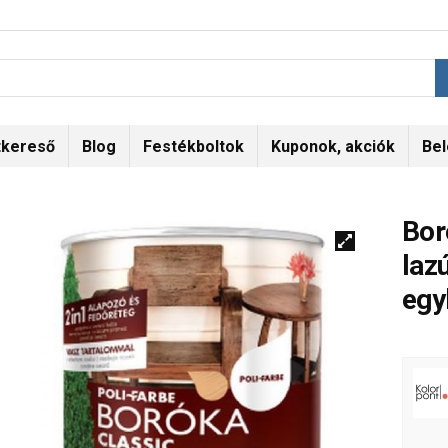
tkereső
Blog
Festékboltok
Kuponok, akciók
Bel
Bor
laz
egy