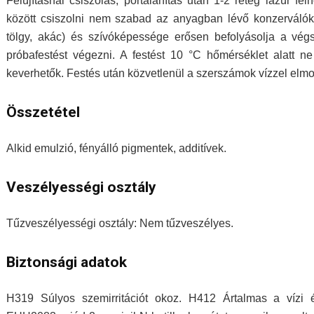
Felújításnál csiszolás, portalanítás után 1-2 réteg lazúr fe
között csiszolni nem szabad az anyagban lévő konzerválók m
tölgy, akác) és szívóképessége erősen befolyásolja a végső
próbafestést végezni. A festést 10 °C hőmérséklet alatt 
keverhetők. Festés után közvetlenül a szerszámok vízzel elm
Összetétel
Alkid emulzió, fényálló pigmentek, additívek.
Veszélyességi osztály
Tűzveszélyességi osztály: Nem tűzveszélyes.
Biztonsági adatok
H319 Súlyos szemirritációt okoz. H412 Ártalmas a vízi é