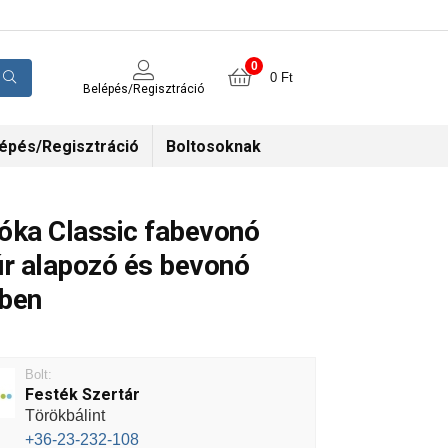
0
0
Ft
Belépés/Regisztráció
épés/Regisztráció
Boltosoknak
óka Classic fabevonó
úr alapozó és bevonó
ben
Bolt:
Festék Szertár
Törökbálint
+36-23-232-108