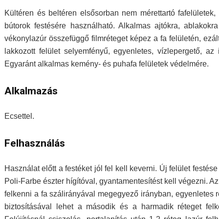
Kültéren és beltéren elsősorban nem mérettartó fafelületek,
bútorok festésére használható. Alkalmas ajtókra, ablakokra
vékonylazúr összefüggő filmréteget képez a fa felületén, ezált
lakkozott felület selyemfényű, egyenletes, vízlepergető, a
Egyaránt alkalmas kemény- és puhafa felületek védelmére.
Alkalmazás
Ecsettel.
Felhasználás
Használat előtt a festéket jól fel kell keverni. Új felület festés
Poli-Farbe észter hígítóval, gyantamentesítést kell végezni. Az
felkenni a fa szálirányával megegyező irányban, egyenletes r
biztosításával lehet a második és a harmadik réteget fel