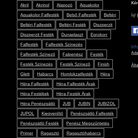
Kér
Akril
Akrinol
Alapozó
Aquakolor
Aquakolor Falfesték
Belső Falfesték
Beltéri
Írj!
Beltéri Falfesték
Beltéri Festék
Diszperzit
Diszperzit Festék
Dunaplaszt
Egrokorr
Falfesték
Falfesték Színezés
Inf
Ada
Falfesték Színező
Falpenész
Festék
Festék Színezés
Festék Színező
Finish
Ált
Glett
Habarcs
Homlokzatfesték
Héra
Héra Falfesték
Héra Falfesték Árak
Héra Festékek
Héra Festék Árak
Héra Penészgátló
JUB
JUBIN
JUBIZOL
JUPOL
Kiegyenlítő
Penészgátló Falfesték
Penészgátló Festék
Penész Megszűntetés
Primer
Ragasztó
Ragasztóhabarcs