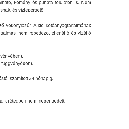
nálható, kemény és puhafa felületen is. Nem
ásnak, és vízlepergető.
ező vékonylazúr. Alkid kötőanyagtartalmának
galmas, nem repedező, ellenálló és vízálló
gvényében).
m függvényében).
stól számított 24 hónapig.
adik rétegben nem megengedett.