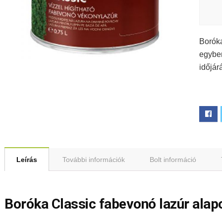
Boróka
egyben
időjár
Leírás
További információk
Bolt információ
Boróka Classic fabevonó lazúr ala