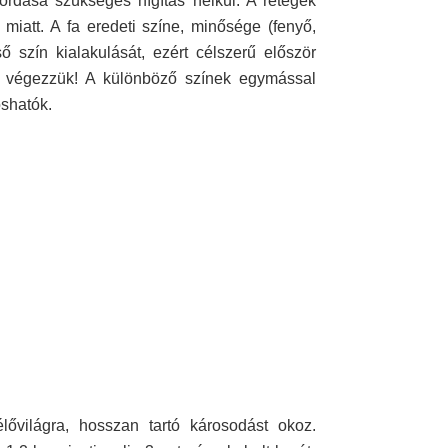
lhordása szükséges hígítás nélkül. A rétegek
iatt. A fa eredeti színe, minősége (fenyő,
 szín kialakulását, ezért célszerű először
ne végezzük! A különböző színek egymással
oshatók.
lővilágra, hosszan tartó károsodást okoz.