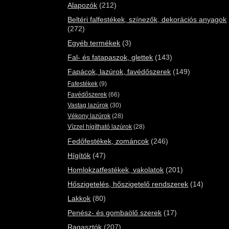
Alapozók
(212)
Beltéri falfestékek, színezők, dekorációs anyagok
(272)
Egyéb termékek
(3)
Fal- és fatapaszok, glettek
(143)
Fapácok, lazúrok, favédőszerek
(149)
Fafestékek
(9)
Favédőszerek
(66)
Vastag lazúrok
(30)
Vékony lazúrok
(28)
Vízzel hígítható lazúrok
(28)
Fedőfestékek, zománcok
(246)
Hígítók
(47)
Homlokzatfestékek, vakolatok
(201)
Hőszigetelés, hőszigetelő rendszerek
(14)
Lakkok
(80)
Penész- és gombaölő szerek
(17)
Ragasztók
(207)