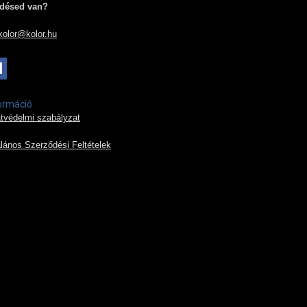
désed van?
kolor@kolor.hu
ormáció
tvédelmi szabályzat
alános Szerződési Feltételek