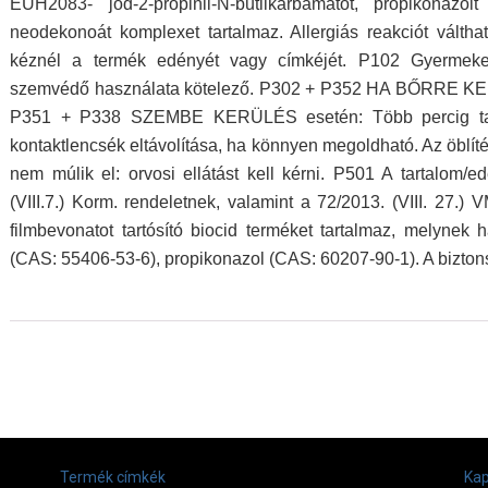
EUH2083- jód-2-propinil-N-butilkarbamátot, propikonazolt 
neodekonoát komplexet tartalmaz. Allergiás reakciót váltha
kéznél a termék edényét vagy címkéjét. P102 Gyermekek
szemvédő használata kötelező. P302 + P352 HA BŐRRE KER
P351 + P338 SZEMBE KERÜLÉS esetén: Több percig tartó
kontaktlencsék eltávolítása, ha könnyen megoldható. Az öblíté
nem múlik el: orvosi ellátást kell kérni. P501 A tartalom/
(VIII.7.) Korm. rendeletnek, valamint a 72/2013. (VIII. 27.)
filmbevonatot tartósító biocid terméket tartalmaz, melynek h
(CAS: 55406-53-6), propikonazol (CAS: 60207-90-1). A biztons
Termék címkék
Kap