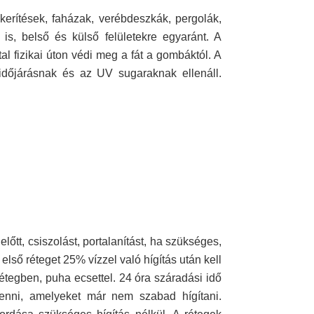
 kerítések, faházak, verébdeszkák, pergolák,
 is, belső és külső felületekre egyaránt. A
al fizikai úton védi meg a fát a gombáktól. A
z időjárásnak és az UV sugaraknak ellenáll.
e előtt, csiszolást, portalanítást, ha szükséges,
 első réteget 25% vízzel való hígítás után kell
étegben, puha ecsettel. 24 óra száradási idő
kenni, amelyeket már nem szabad hígítani.