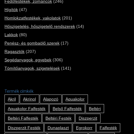
Fedőfestékek, zománcok
(246)
Hígítók
(47)
Homlokzatfestékek, vakolatok
(201)
Hőszigetelés, hőszigetelő rendszerek
(14)
Lakkok
(80)
Penész- és gombaölő szerek
(17)
Ragasztók
(207)
Segédanyagok, egyebek
(306)
Tömítőanyagok, szigetelések
(141)
Termék címkék
Akril
Akrinol
Alapozó
Aquakolor
Aquakolor Falfesték
Belső Falfesték
Beltéri
Beltéri Falfesték
Beltéri Festék
Diszperzit
Diszperzit Festék
Dunaplaszt
Egrokorr
Falfesték