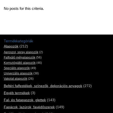
No posts for this criteria.
Termékkategóriák
Alapozók
(212)
Aeroszol, spray alapozók
(2)
Falfixáló mélyalapozók
(56)
Korroziógátló alapozók
(46)
Speciális alapozók
(49)
Univerzális alapozók
(38)
Vakolat alapozók
(26)
Beltéri falfestékek, színezők, dekorációs anyagok
(272)
Egyéb termékek
(3)
Fal- és fatapaszok, glettek
(143)
Fapácok, lazúrok, favédőszerek
(149)