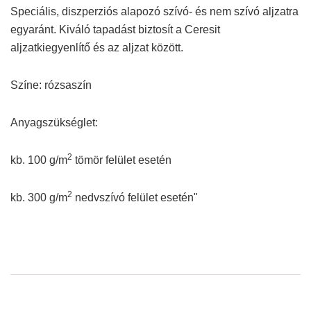
Speciális, diszperziós alapozó szívó- és nem szívó aljzatra
egyaránt. Kiváló tapadást biztosít a Ceresit
aljzatkiegyenlítő és az aljzat között.
Színe: rózsaszín
Anyagszükséglet:
2
kb. 100 g/m
tömör felület esetén
2
kb. 300 g/m
nedvszívó felület esetén"