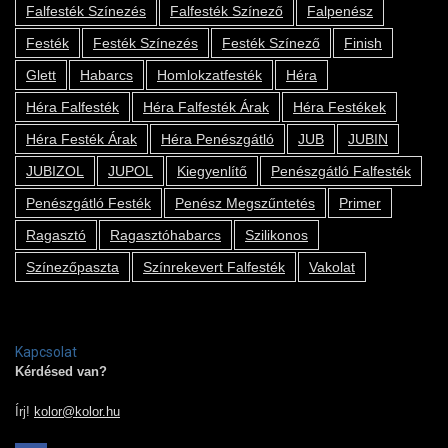
Falfesték Színezés
Falfesték Színező
Falpenész
Festék
Festék Színezés
Festék Színező
Finish
Glett
Habarcs
Homlokzatfesték
Héra
Héra Falfesték
Héra Falfesték Árak
Héra Festékek
Héra Festék Árak
Héra Penészgátló
JUB
JUBIN
JUBIZOL
JUPOL
Kiegyenlítő
Penészgátló Falfesték
Penészgátló Festék
Penész Megszűntetés
Primer
Ragasztó
Ragasztóhabarcs
Szilikonos
Színezőpaszta
Színrekevert Falfesték
Vakolat
Kapcsolat
Kérdésed van?
Írj!
kolor@kolor.hu