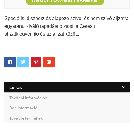
A BOLT TOVÁBBI TERMÉKEI
Speciális, diszperziós alapozó szívó- és nem szívó aljzatra
egyaránt. Kiváló tapadást biztosít a Ceresit
aljzatkiegyenlítő és az aljzat között.
Leírás
További információk
Bolt információ
További termékek