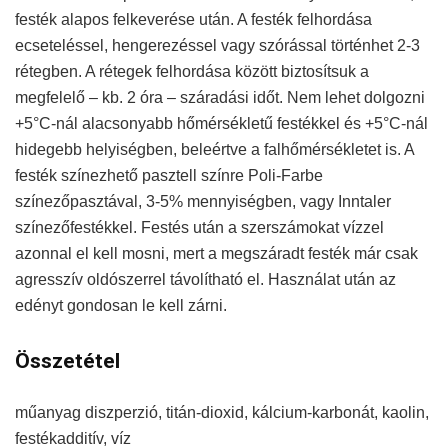
festék alapos felkeverése után. A festék felhordása
ecseteléssel, hengerezéssel vagy szórással történhet 2-3
rétegben. A rétegek felhordása között biztosítsuk a
megfelelő – kb. 2 óra – száradási időt. Nem lehet dolgozni
+5°C-nál alacsonyabb hőmérsékletű festékkel és +5°C-nál
hidegebb helyiségben, beleértve a falhőmérsékletet is. A
festék színezhető pasztell színre Poli-Farbe
színezőpasztával, 3-5% mennyiségben, vagy Inntaler
színezőfestékkel. Festés után a szerszámokat vízzel
azonnal el kell mosni, mert a megszáradt festék már csak
agresszív oldószerrel távolítható el. Használat után az
edényt gondosan le kell zárni.
Összetétel
műanyag diszperzió, titán-dioxid, kálcium-karbonát, kaolin,
festékadditív, víz