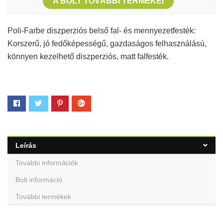
A BOLT TOVÁBBI TERMÉKEI
Poli-Farbe diszperziós belső fal- és mennyezetfesték:
Korszerű, jó fedőképességű, gazdaságos felhasználású,
könnyen kezelhető diszperziós, matt falfesték.
Leírás
További információk
Bolt információ
További termékek