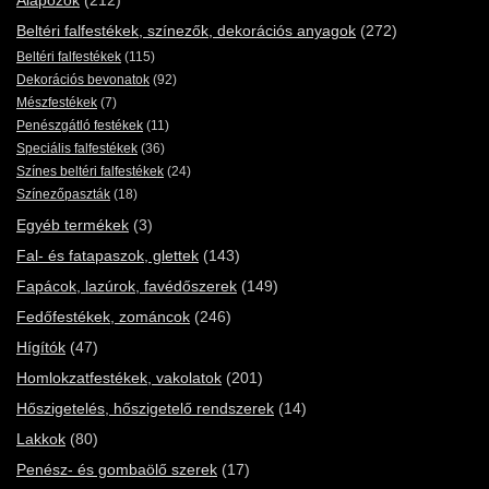
Alapozók
(212)
Beltéri falfestékek, színezők, dekorációs anyagok
(272)
Beltéri falfestékek
(115)
Dekorációs bevonatok
(92)
Mészfestékek
(7)
Penészgátló festékek
(11)
Speciális falfestékek
(36)
Színes beltéri falfestékek
(24)
Színezőpaszták
(18)
Egyéb termékek
(3)
Fal- és fatapaszok, glettek
(143)
Fapácok, lazúrok, favédőszerek
(149)
Fedőfestékek, zománcok
(246)
Hígítók
(47)
Homlokzatfestékek, vakolatok
(201)
Hőszigetelés, hőszigetelő rendszerek
(14)
Lakkok
(80)
Penész- és gombaölő szerek
(17)