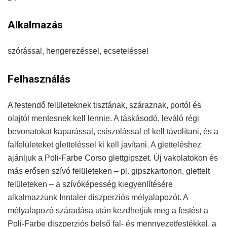
Alkalmazás
szórással, hengerezéssel, ecseteléssel
Felhasználás
A festendő felületeknek tisztának, száraznak, portól és
olajtól mentesnek kell lennie. A táskásodó, leváló régi
bevonatokat kaparással, csiszolással el kell távolítani, és a
falfelületeket gletteléssel ki kell javítani. A gletteléshez
ajánljuk a Poli-Farbe Corso glettgipszet. Új vakolatokon és
más erősen szívó felületeken – pl. gipszkartonon, glettelt
felületeken – a szívóképesség kiegyenlítésére
alkalmazzunk Inntaler diszperziós mélyalapozót. A
mélyalapozó száradása után kezdhetjük meg a festést a
Poli-Farbe diszperziós belső fal- és mennyezetfestékkel, a