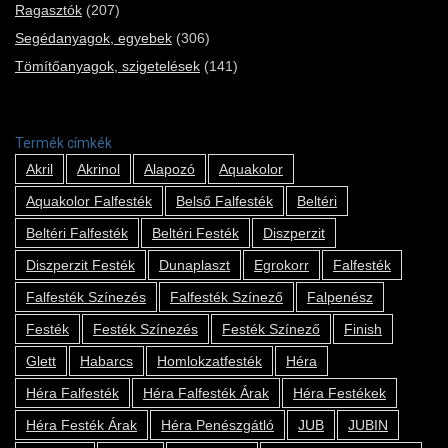
Ragasztók
(207)
Segédanyagok, egyebek
(306)
Tömítőanyagok, szigetelések
(141)
Termék címkék
Akril
Akrinol
Alapozó
Aquakolor
Aquakolor Falfesték
Belső Falfesték
Beltéri
Beltéri Falfesték
Beltéri Festék
Diszperzit
Diszperzit Festék
Dunaplaszt
Egrokorr
Falfesték
Falfesték Színezés
Falfesték Színező
Falpenész
Festék
Festék Színezés
Festék Színező
Finish
Glett
Habarcs
Homlokzatfesték
Héra
Héra Falfesték
Héra Falfesték Árak
Héra Festékek
Héra Festék Árak
Héra Penészgátló
JUB
JUBIN