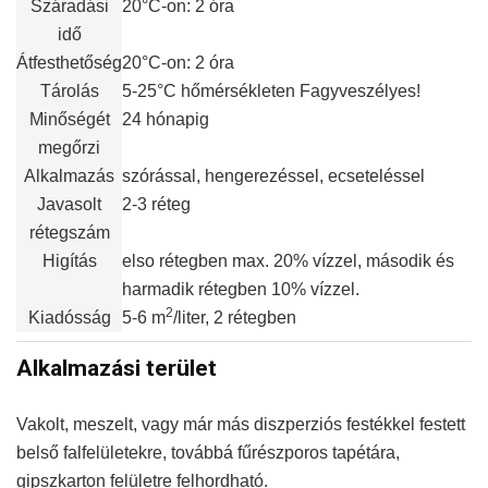
Száradási
20°C-on: 2 óra
idő
Átfesthetőség
20°C-on: 2 óra
Tárolás
5-25°C hőmérsékleten Fagyveszélyes!
Minőségét
24 hónapig
megőrzi
Alkalmazás
szórással, hengerezéssel, ecseteléssel
Javasolt
2-3 réteg
rétegszám
Higítás
elso rétegben max. 20% vízzel, második és
harmadik rétegben 10% vízzel.
2
Kiadósság
5-6 m
/liter, 2 rétegben
Alkalmazási terület
Vakolt, meszelt, vagy már más diszperziós festékkel festett
belső falfelületekre, továbbá fűrészporos tapétára,
gipszkarton felületre felhordható.