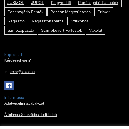
JUBIZOL
JUPOL
Kiegyenlítő
Penészgátló Falfesték
Penészgátló Festék
Penész Megszűntetés
Primer
Ragasztó
Ragasztóhabarcs
Szilikonos
Színezőpaszta
Színrekevert Falfesték
Vakolat
Kapcsolat
Kérdésed van?
Írj!
kolor@kolor.hu
Információ
Adatvédelmi szabályzat
Általános Szerződési Feltételek