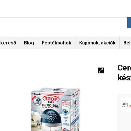
tkereső
Blog
Festékboltok
Kuponok, akciók
Bel
Cer
kés