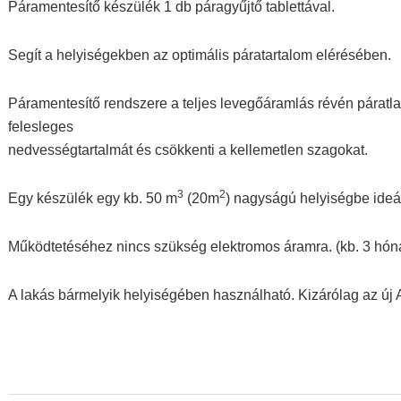
Páramentesítő készülék 1 db páragyűjtő tablettával.
Segít a helyiségekben az optimális páratartalom elérésében.
Páramentesítő rendszere a teljes levegőáramlás révén páratl
felesleges
nedvességtartalmát és csökkenti a kellemetlen szagokat.
3
2
Egy készülék egy kb. 50 m
(20m
) nagyságú helyiségbe ideál
Működtetéséhez nincs szükség elektromos áramra. (kb. 3 hónapi
A lakás bármelyik helyiségében használható. Kizárólag az új 