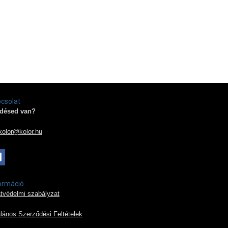
csolat
désed van?
kolor@kolor.hu
ormáció
tvédelmi szabályzat
alános Szerződési Feltételek