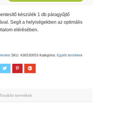
ntesítő készülék 1 db páragyűjtő
tával. Segít a helyiségekben az optimális
rtalom elérésében.
Henkel
SKU:
436530053
Kategória:
Egyéb termékek
További termékek