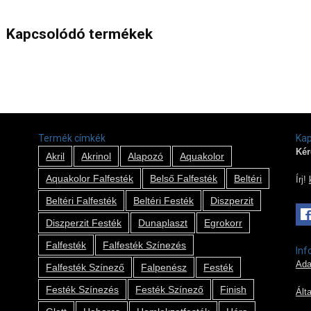
Kapcsolódó termékek
Termék címkék
Kap
Kér
Akril
Akrinol
Alapozó
Aquakolor
Aquakolor Falfesték
Belső Falfesték
Beltéri
Írj!
Beltéri Falfesték
Beltéri Festék
Diszperzit
Diszperzit Festék
Dunaplaszt
Egrokorr
Falfesték
Falfesték Színezés
Inf
Ada
Falfesték Színező
Falpenész
Festék
Festék Színezés
Festék Színező
Finish
Ált