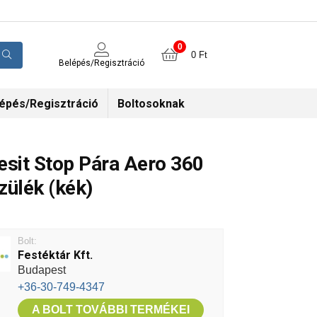
0
0
Ft
Belépés/Regisztráció
épés/Regisztráció
Boltosoknak
esit Stop Pára Aero 360
zülék (kék)
Bolt:
Festéktár Kft.
Budapest
+36-30-749-4347
A BOLT TOVÁBBI TERMÉKEI