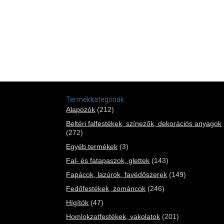
Termékkategóriák
Alapozók
(212)
Beltéri falfestékek, színezők, dekorációs anyagok
(272)
Egyéb termékek
(3)
Fal- és fatapaszok, glettek
(143)
Fapácok, lazúrok, favédőszerek
(149)
Fedőfestékek, zománcok
(246)
Hígítók
(47)
Homlokzatfestékek, vakolatok
(201)