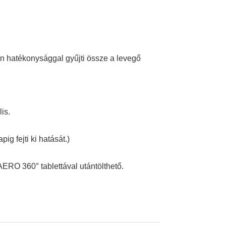
an hatékonysággal gyűjti össze a levegő
is.
g fejti ki hatását.)
AERO 360° tablettával utántölthető.