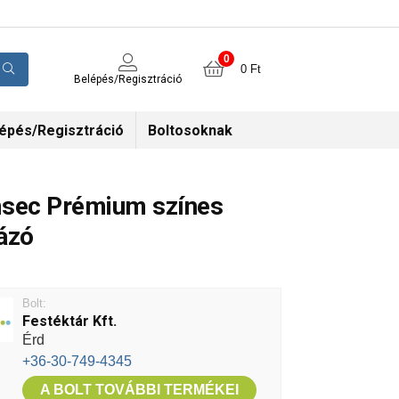
0
0
Ft
Belépés/Regisztráció
épés/Regisztráció
Boltosoknak
sec Prémium színes
ázó
Bolt:
Festéktár Kft.
Érd
+36-30-749-4345
A BOLT TOVÁBBI TERMÉKEI