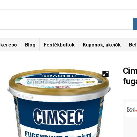
tkereső
Blog
Festékboltok
Kuponok, akciók
Bel
Cim
fug