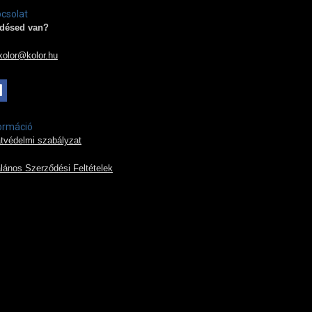
csolat
désed van?
kolor@kolor.hu
ormáció
tvédelmi szabályzat
alános Szerződési Feltételek