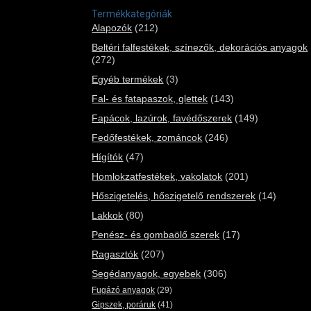
Termékkategóriák
Alapozók
(212)
Beltéri falfestékek, színezők, dekorációs anyagok
(272)
Egyéb termékek
(3)
Fal- és fatapaszok, glettek
(143)
Fapácok, lazúrok, favédőszerek
(149)
Fedőfestékek, zománcok
(246)
Hígítók
(47)
Homlokzatfestékek, vakolatok
(201)
Hőszigetelés, hőszigetelő rendszerek
(14)
Lakkok
(80)
Penész- és gombaölő szerek
(17)
Ragasztók
(207)
Segédanyagok, egyebek
(306)
Fugázó anyagok
(29)
Gipszek, poráruk
(41)