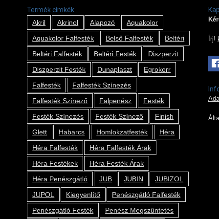
Termék címkék
Kap
Kér
Akril
Akrinol
Alapozó
Aquakolor
Aquakolor Falfesték
Belső Falfesték
Beltéri
Írj!
Beltéri Falfesték
Beltéri Festék
Diszperzit
Diszperzit Festék
Dunaplaszt
Egrokorr
Falfesték
Falfesték Színezés
Inf
Ada
Falfesték Színező
Falpenész
Festék
Festék Színezés
Festék Színező
Finish
Ált
Glett
Habarcs
Homlokzatfesték
Héra
Héra Falfesték
Héra Falfesték Árak
Héra Festékek
Héra Festék Árak
Héra Penészgátló
JUB
JUBIN
JUBIZOL
JUPOL
Kiegyenlítő
Penészgátló Falfesték
Penészgátló Festék
Penész Megszűntetés