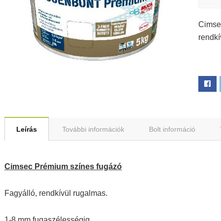
Cimsec
rendkí
Leírás
További információk
Bolt információ
Cimsec Prémium színes fugázó
Fagyálló, rendkívül rugalmas.
1-8 mm fugaszélességig.