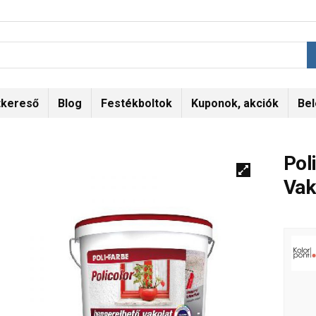
tkereső
Blog
Festékboltok
Kuponok, akciók
Bel
Pol
Vak