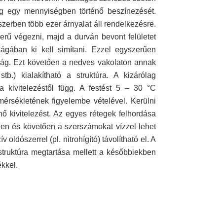
yag egy mennyiségben történő beszínezését.
zerben több ezer árnyalat áll rendelkezésre.
zerű végezni, majd a durván bevont felületet
ágában ki kell simítani. Ezzel egyszerűen
ság. Ezt követően a nedves vakolaton annak
tb.) kialakítható a struktúra. A kizárólag
 a kivitelezéstől függ. A festést 5 – 30 °C
érsékletének figyelembe vételével. Kerülni
nő kivitelezést. Az egyes rétegek felhordása
özben és követően a szerszámokat vízzel lehet
ldószerrel (pl. nitrohígító) távolítható el. A
t struktúra megtartása mellett a későbbiekben
ékkel.