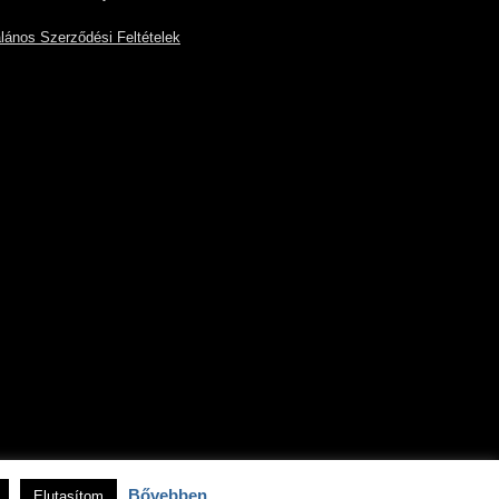
alános Szerződési Feltételek
Bővebben
Elutasítom