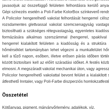
javasoljuk az összefüggő felületen felhordásra kerülő an
Gépi színezés esetén a Poli-Farbe KolorBox színkeverő rends
A Policolor hengerelhető vakolat felhordását hengerrel céls
rozsdamentes glettvassal vakolat szemcsenagyság vastags
biztosítható a szükséges rétegvastagság, egyenletes kiadós
formázására alkalmas szerszámmal (hengerrel, spaklival s
hengerrel kialakított felületen a kiadósság és a struktúra
hőmérséklet tartományban lehet végezni a munkafelület hőm
kell a tűző napon, esőben, illetve erősen párás időben törté
között biztosítani kell az előírt száradási időket. A festés k
elmosni. A megszáradt vakolat mechanikai úton, vagy agresszív o
Policolor hengerelhető vakolattal bevont felület a kialakítot
átfesthető Inntaler, vagy Poli-Farbe diszperziós homlokzatfest
Összetétel
Kötőanyag, pigment, márványőrlemény, adalékok, víz.