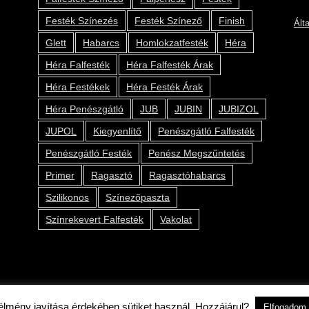
Festék Színezés
Festék Színező
Finish
Ált
Glett
Habarcs
Homlokzatfesték
Héra
Héra Falfesték
Héra Falfesték Árak
Héra Festékek
Héra Festék Árak
Héra Penészgátló
JUB
JUBIN
JUBIZOL
JUPOL
Kiegyenlítő
Penészgátló Falfesték
Penészgátló Festék
Penész Megszűntetés
Primer
Ragasztó
Ragasztóhabarcs
Szilikonos
Színezőpaszta
Színrekevert Falfesték
Vakolat
2019 © Kolor Pont Kft.
 élmény javítása érdekében sütiket használ. Hozzájárul?
Elfogadom