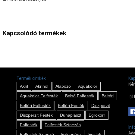
Kapcsolódó termékek
Termék címkék
Kap
Kér
Akril
Akrinol
Alapozó
Aquakolor
Aquakolor Falfesték
Belső Falfesték
Beltéri
Írj!
Beltéri Falfesték
Beltéri Festék
Diszperzit
Diszperzit Festék
Dunaplaszt
Egrokorr
Falfesték
Falfesték Színezés
Inf
Ada
Falfesték Színező
Falpenész
Festék