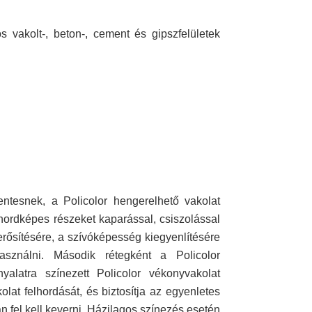
 vakolt-, beton-, cement és gipszfelületek
mentesnek, a Policolor hengerelhető vakolat
hordképes részeket kaparással, csiszolással
megerősítésére, a szívóképesség kiegyenlítésére
asználni. Második rétegként a Policolor
alatra színezett Policolor vékonyvakolat
lat felhordását, és biztosítja az egyenletes
san fel kell keverni. Házilagos színezés esetén