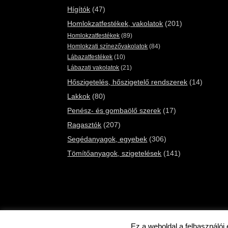
Hígítók
(47)
Homlokzatfestékek, vakolatok
(201)
Homlokzatfestékek
(89)
Homlokzati színezővakolatok
(84)
Lábazatfestékek
(10)
Lábazati vakolatok
(21)
Hőszigetelés, hőszigetelő rendszerek
(14)
Lakkok
(80)
Penész- és gombaölő szerek
(17)
Ragasztók
(207)
Segédanyagok, egyebek
(306)
Tömítőanyagok, szigetelések
(141)
Ez a weboldal a felhasználói