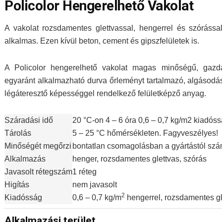
Policolor Hengerelhető Vakolat
A vakolat rozsdamentes glettvassal, hengerrel és szórássa
alkalmas. Ezen kívül beton, cement és gipszfelületek is.
A Policolor hengerelhető vakolat magas minőségű, gazdas
egyaránt alkalmazható durva őrleményt tartalmazó, algásodás
légáteresztő képességgel rendelkező felületképző anyag.
Száradási idő
20 °C-on 4 – 6 óra 0,6 – 0,7 kg/m2 kiadós
Tárolás
5 – 25 °C hőmérsékleten. Fagyveszélyes!
Minőségét megőrzi
bontatlan csomagolásban a gyártástól szá
Alkalmazás
henger, rozsdamentes glettvas, szórás
Javasolt rétegszám
1 réteg
Higítás
nem javasolt
2
Kiadósság
0,6 – 0,7 kg/m
hengerrel, rozsdamentes gl
Alkalmazási terület