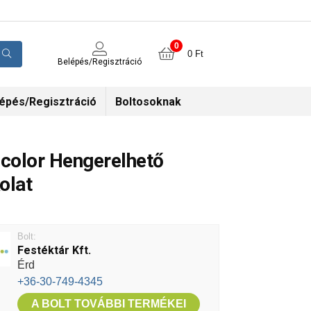
0
0
Ft
Belépés/Regisztráció
épés/Regisztráció
Boltosoknak
icolor Hengerelhető
olat
Bolt:
Festéktár Kft.
Érd
+36-30-749-4345
A BOLT TOVÁBBI TERMÉKEI