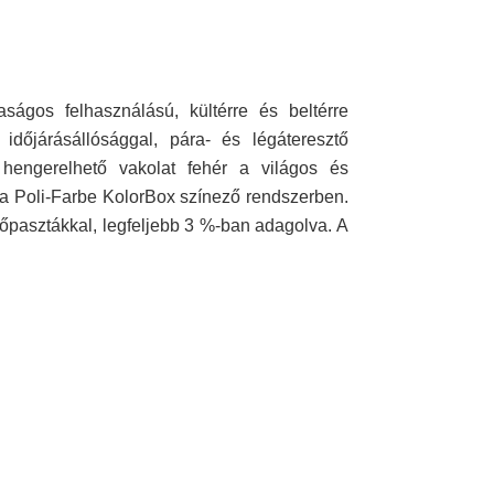
ágos felhasználású, kültérre és beltérre
időjárásállósággal, pára- és légáteresztő
 hengerelhető vakolat fehér a világos és
 a Poli-Farbe KolorBox színező rendszerben.
ezőpasztákkal, legfeljebb 3 %-ban adagolva. A