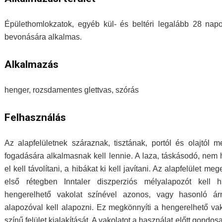
Épülethomlokzatok, egyéb kül- és beltéri legalább 28 napos
bevonására alkalmas.
Alkalmazás
henger, rozsdamentes glettvas, szórás
Felhasználás
Az alapfelületnek száraznak, tisztának, portól és olajtól 
fogadására alkalmasnak kell lennie. A laza, táskásodó, nem 
el kell távolítani, a hibákat ki kell javítani. Az alapfelület 
első rétegben Inntaler diszperziós mélyalapozót kell h
hengerelhető vakolat színével azonos, vagy hasonló árny
alapozóval kell alapozni. Ez megkönnyíti a hengerelhető vako
színű felület kialakítását. A vakolatot a használat előtt gondo