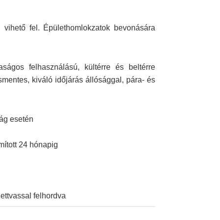
l vihető fel. Épülethomlokzatok bevonására
ágos felhasználású, kültérre és beltérre
mentes, kiváló időjárás állósággal, pára- és
ság esetén
mított 24 hónapig
ettvassal felhordva