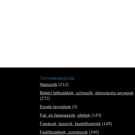
Termékkategóriák
Alapozók
(212)
Beltéri falfestékek, színezők, dekorációs anyagok
(272)
Egyéb termékek
(3)
Fal- és fatapaszok, glettek
(143)
Fapácok, lazúrok, favédőszerek
(149)
Fedőfestékek, zománcok
(246)