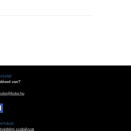
csolat
désed van?
kolor@kolor.hu
ormáció
tvédelmi szabályzat