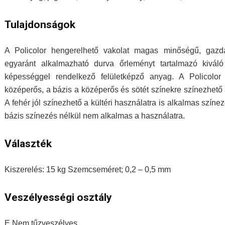
Tulajdonságok
A Policolor hengerelhető vakolat magas minőségű, gazdas
egyaránt alkalmazható durva őrleményt tartalmazó kiváló 
képességgel rendelkező felületképző anyag. A Policolor
középerős, a bázis a középerős és sötét színekre színezhető
A fehér jól színezhető a kültéri használatra is alkalmas szín
bázis színezés nélkül nem alkalmas a használatra.
Választék
Kiszerelés: 15 kg Szemcseméret; 0,2 – 0,5 mm
Veszélyességi osztály
E Nem tűzveszélyes