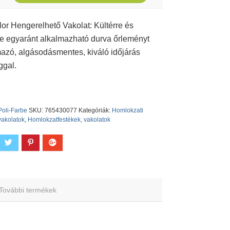
lor Hengerelhető Vakolat: Kültérre és
re egyaránt alkalmazható durva őrleményt
mazó, algásodásmentes, kiváló időjárás
ggal.
Poli-Farbe
SKU:
765430077
Kategóriák:
Homlokzati
vakolatok
,
Homlokzatfestékek, vakolatok
További termékek