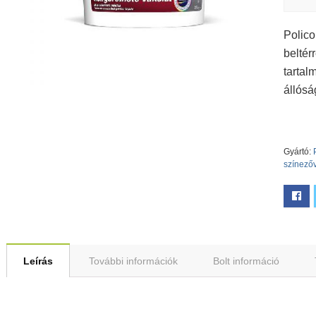
Polico
beltér
tartal
állósá
Gyártó:
színező
Leírás
További információk
Bolt információ