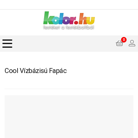
0
Cool Vízbázisú Fapác