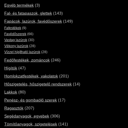
Egyéb termékek
(3)
Fal- és fatapaszok, glettek
(143)
Fapácok, lazúrok, favédőszerek
(149)
Fafestékek
(9)
Favédőszerek
(66)
Vastag lazúrok
(30)
Vékony lazúrok
(28)
Vízzel hígítható lazúrok
(28)
Fedőfestékek, zománcok
(246)
Hígítók
(47)
Homlokzatfestékek, vakolatok
(201)
Hőszigetelés, hőszigetelő rendszerek
(14)
Lakkok
(80)
Penész- és gombaölő szerek
(17)
Ragasztók
(207)
Segédanyagok, egyebek
(306)
Tömítőanyagok, szigetelések
(141)