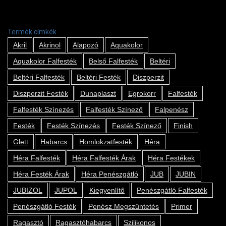
Termék címkék
Akril
Akrinol
Alapozó
Aquakolor
Aquakolor Falfesték
Belső Falfesték
Beltéri
Beltéri Falfesték
Beltéri Festék
Diszperzit
Diszperzit Festék
Dunaplaszt
Egrokorr
Falfesték
Falfesték Színezés
Falfesték Színező
Falpenész
Festék
Festék Színezés
Festék Színező
Finish
Glett
Habarcs
Homlokzatfesték
Héra
Héra Falfesték
Héra Falfesték Árak
Héra Festékek
Héra Festék Árak
Héra Penészgátló
JUB
JUBIN
JUBIZOL
JUPOL
Kiegyenlítő
Penészgátló Falfesték
Penészgátló Festék
Penész Megszűntetés
Primer
Ragasztó
Ragasztóhabarcs
Szilikonos