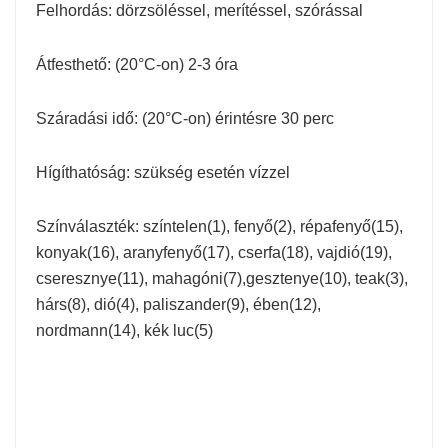
Felhordás: dörzsöléssel, merítéssel, szórással
Átfesthető: (20°C-on) 2-3 óra
Száradási idő: (20°C-on) érintésre 30 perc
Hígíthatóság: szükség esetén vízzel
Színválaszték: színtelen(1), fenyő(2), répafenyő(15),
konyak(16), aranyfenyő(17), cserfa(18), vajdió(19),
cseresznye(11), mahagóni(7),gesztenye(10), teak(3),
hárs(8), dió(4), paliszander(9), ében(12),
nordmann(14), kék luc(5)