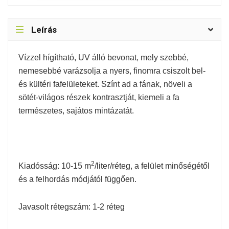
Leírás
Vízzel hígítható, UV álló bevonat, mely szebbé,
nemesebbé varázsolja a nyers, finomra csiszolt bel-
és kültéri fafelületeket. Színt ad a fának, növeli a
sötét-világos részek kontrasztját, kiemeli a fa
természetes, sajátos mintázatát.
2
Kiadósság: 10-15 m
/liter/réteg, a felület minőségétől
és a felhordás módjától függően.
Javasolt rétegszám: 1-2 réteg