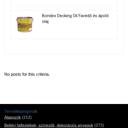
Bondex Decking Oil Favédő és ápoló
olaj
No posts for this criteria.
Termékkategóriák
Alapozók
(212)
Beltéri falfestékek, színezők, dekorációs anyagok
(272)