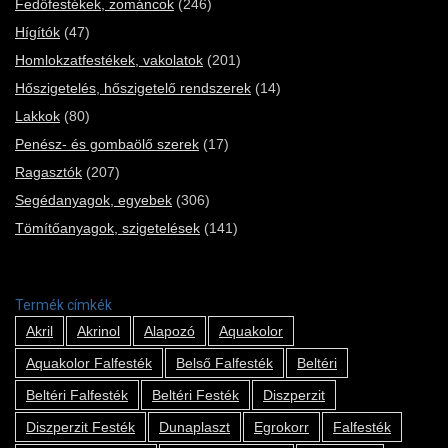
Fedőfestékek, zománcok
(246)
Hígítók
(47)
Homlokzatfestékek, vakolatok
(201)
Hőszigetelés, hőszigetelő rendszerek
(14)
Lakkok
(80)
Penész- és gombaölő szerek
(17)
Ragasztók
(207)
Segédanyagok, egyebek
(306)
Tömítőanyagok, szigetelések
(141)
Termék címkék
Akril
Akrinol
Alapozó
Aquakolor
Aquakolor Falfesték
Belső Falfesték
Beltéri
Beltéri Falfesték
Beltéri Festék
Diszperzit
Diszperzit Festék
Dunaplaszt
Egrokorr
Falfesték