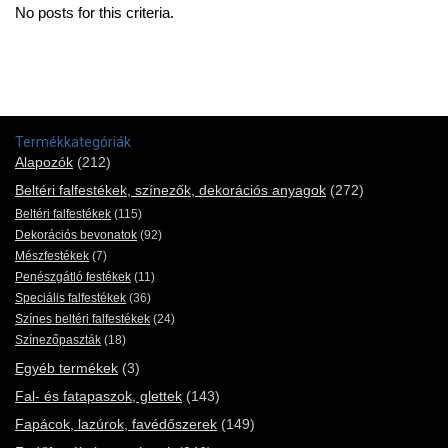
No posts for this criteria.
Termékkategóriák
Alapozók
(212)
Beltéri falfestékek, színezők, dekorációs anyagok
(272)
Beltéri falfestékek
(115)
Dekorációs bevonatok
(92)
Mészfestékek
(7)
Penészgátló festékek
(11)
Speciális falfestékek
(36)
Színes beltéri falfestékek
(24)
Színezőpaszták
(18)
Egyéb termékek
(3)
Fal- és fatapaszok, glettek
(143)
Fapácok, lazúrok, favédőszerek
(149)