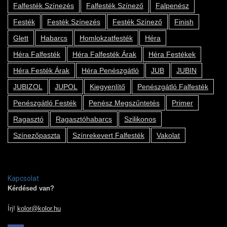
Falfesték Színezés
Falfesték Színező
Falpenész
Festék
Festék Színezés
Festék Színező
Finish
Glett
Habarcs
Homlokzatfesték
Héra
Héra Falfesték
Héra Falfesték Árak
Héra Festékek
Héra Festék Árak
Héra Penészgátló
JUB
JUBIN
JUBIZOL
JUPOL
Kiegyenlítő
Penészgátló Falfesték
Penészgátló Festék
Penész Megszűntetés
Primer
Ragasztó
Ragasztóhabarcs
Szilikonos
Színezőpaszta
Színrekevert Falfesték
Vakolat
Kapcsolat
Kérdésed van?
Írj!
kolor@kolor.hu