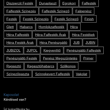
Diszperzit Festék
Dunaplaszt
Egrokorr
Falfesték
Falfesték Színezés
Falfesték Színező
Falpenész
Festék
Festék Színezés
Festék Színező
Finish
Glett
Habarcs
Homlokzatfesték
Héra
Héra Falfesték
Héra Falfesték Árak
Héra Festékek
Héra Festék Árak
Héra Penészgátló
JUB
JUBIN
JUBIZOL
JUPOL
Kiegyenlítő
Penészgátló Falfesték
Penészgátló Festék
Penész Megszűntetés
Primer
Ragasztó
Ragasztóhabarcs
Szilikonos
Színezőpaszta
Színrekevert Falfesték
Vakolat
Kapcsolat
Kérdésed van?
Írj!
kolor@kolor.hu