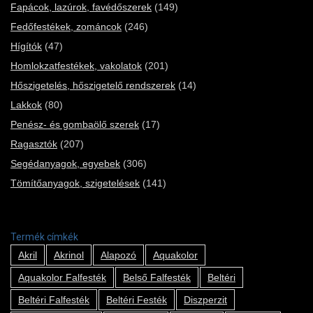
Fapácok, lazúrok, favédőszerek
(149)
Fedőfestékek, zománcok
(246)
Hígítók
(47)
Homlokzatfestékek, vakolatok
(201)
Hőszigetelés, hőszigetelő rendszerek
(14)
Lakkok
(80)
Penész- és gombaölő szerek
(17)
Ragasztók
(207)
Segédanyagok, egyebek
(306)
Tömítőanyagok, szigetelések
(141)
Termék címkék
Akril
Akrinol
Alapozó
Aquakolor
Aquakolor Falfesték
Belső Falfesték
Beltéri
Beltéri Falfesték
Beltéri Festék
Diszperzit