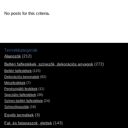
No posts for this criteria.
Termékkategóriák
Alapozók
(212)
Beltéri falfestékek, színezők, dekorációs anyagok
(272)
Beltéri falfestékek
(115)
Dekorációs bevonatok
(92)
Mészfestékek
(7)
Penészgátló festékek
(11)
Speciális falfestékek
(36)
Színes beltéri falfestékek
(24)
Színezőpaszták
(18)
Egyéb termékek
(3)
Fal- és fatapaszok, glettek
(143)