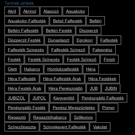
Termék címkék
Akril
Akrinol
Alapozó
Aquakolor
Aquakolor Falfesték
Belső Falfesték
Beltéri
Beltéri Falfesték
Beltéri Festék
Diszperzit
Diszperzit Festék
Dunaplaszt
Egrokorr
Falfesték
Falfesték Színezés
Falfesték Színező
Falpenész
Festék
Festék Színezés
Festék Színező
Finish
Glett
Habarcs
Homlokzatfesték
Héra
Héra Falfesték
Héra Falfesték Árak
Héra Festékek
Héra Festék Árak
Héra Penészgátló
JUB
JUBIN
JUBIZOL
JUPOL
Kiegyenlítő
Penészgátló Falfesték
Penészgátló Festék
Penész Megszűntetés
Primer
Ragasztó
Ragasztóhabarcs
Szilikonos
Színezőpaszta
Színrekevert Falfesték
Vakolat