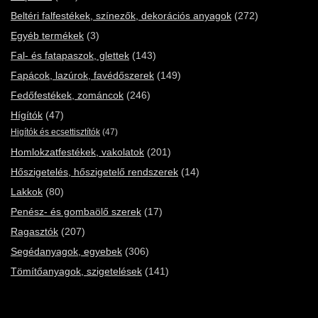
Beltéri falfestékek, színezők, dekorációs anyagok
(272)
Egyéb termékek
(3)
Fal- és fatapaszok, glettek
(143)
Fapácok, lazúrok, favédőszerek
(149)
Fedőfestékek, zománcok
(246)
Hígítók
(47)
Higítók és ecsettisztítók
(47)
Homlokzatfestékek, vakolatok
(201)
Hőszigetelés, hőszigetelő rendszerek
(14)
Lakkok
(80)
Penész- és gombaölő szerek
(17)
Ragasztók
(207)
Segédanyagok, egyebek
(306)
Tömítőanyagok, szigetelések
(141)