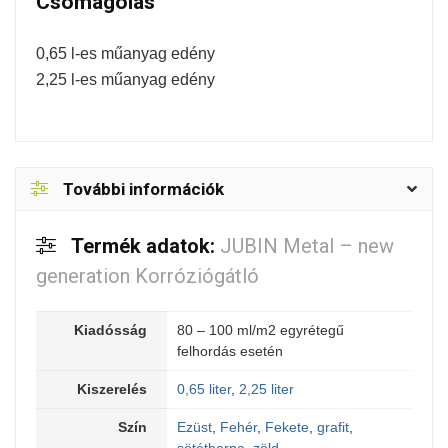
Csomagolás
0,65 l-es műanyag edény
2,25 l-es műanyag edény
További információk
Termék adatok:
JUBIN Metal – new
generation Korróziógátló
Kiadósság
80 – 100 ml/m2 egyrétegű
felhordás esetén
Kiszerelés
0,65 liter
,
2,25 liter
Szín
Ezüst
,
Fehér
,
Fekete
,
grafit
,