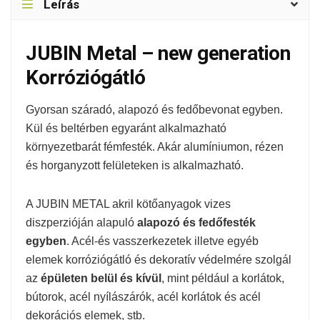
Leírás
JUBIN Metal – new generation
Korróziógátló
Gyorsan száradó, alapozó és fedőbevonat egyben.
Kül és beltérben egyaránt alkalmazható
környezetbarát fémfesték. Akár alumíniumon, rézen
és horganyzott felületeken is alkalmazható.
A JUBIN METAL akril kötőanyagok vizes
diszperzióján alapuló
alapozó és fedőfesték
egyben
. Acél-és vasszerkezetek illetve egyéb
elemek korróziógátló és dekoratív védelmére szolgál
az
épületen belül és kívül
, mint például a korlátok,
bútorok, acél nyílászárók, acél korlátok és acél
dekorációs elemek, stb.