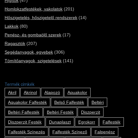
Hígítók
(47)
Homlokzatfestékek, vakolatok
(201)
Hőszigetelés, hőszigetelő rendszerek
(14)
Lakkok
(80)
Penész- és gombaölő szerek
(17)
Ragasztók
(207)
Segédanyagok, egyebek
(306)
Tömítőanyagok, szigetelések
(141)
Termék címkék
Akril
Akrinol
Alapozó
Aquakolor
Aquakolor Falfesték
Belső Falfesték
Beltéri
Beltéri Falfesték
Beltéri Festék
Diszperzit
Diszperzit Festék
Dunaplaszt
Egrokorr
Falfesték
Falfesték Színezés
Falfesték Színező
Falpenész