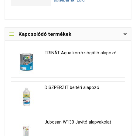
sötétbarna
,
zöld
Kapcsolódó termékek
TRINÁT Aqua korróziógátló alapozó
DISZPERZIT beltéri alapozó
Jubosan W130 Javító alapvakolat