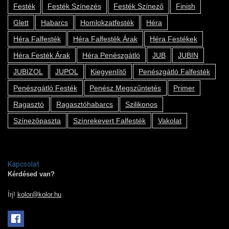
Festék
Festék Színezés
Festék Színező
Finish
Glett
Habarcs
Homlokzatfesték
Héra
Héra Falfesték
Héra Falfesték Árak
Héra Festékek
Héra Festék Árak
Héra Penészgátló
JUB
JUBIN
JUBIZOL
JUPOL
Kiegyenlítő
Penészgátló Falfesték
Penészgátló Festék
Penész Megszűntetés
Primer
Ragasztó
Ragasztóhabarcs
Szilikonos
Színezőpaszta
Színrekevert Falfesték
Vakolat
Kapcsolat
Kérdésed van?
Írj!
kolor@kolor.hu