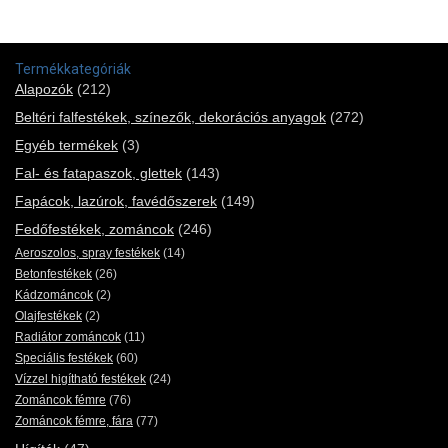
Termékkategóriák
Alapozók
(212)
Beltéri falfestékek, színezők, dekorációs anyagok
(272)
Egyéb termékek
(3)
Fal- és fatapaszok, glettek
(143)
Fapácok, lazúrok, favédőszerek
(149)
Fedőfestékek, zománcok
(246)
Aeroszolos, spray festékek
(14)
Betonfestékek
(26)
Kádzománcok
(2)
Olajfestékek
(2)
Radiátor zománcok
(11)
Speciális festékek
(60)
Vízzel higítható festékek
(24)
Zománcok fémre
(76)
Zománcok fémre, fára
(77)