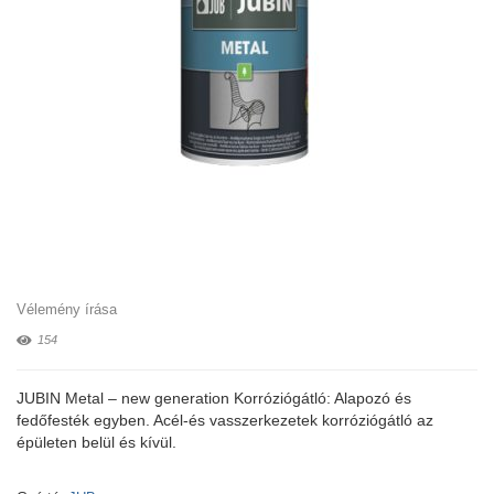
Vélemény írása
154
JUBIN Metal – new generation Korróziógátló: Alapozó és
fedőfesték egyben. Acél-és vasszerkezetek korróziógátló az
épületen belül és kívül.