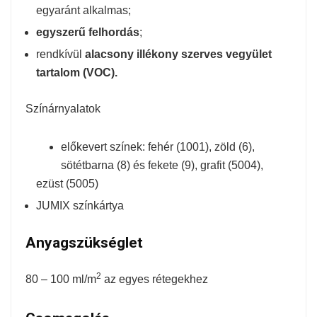
egyaránt alkalmas;
egyszerű felhordás
;
rendkívül
alacsony illékony szerves vegyület
tartalom (VOC).
Színárnyalatok
előkevert színek: fehér (1001), zöld (6),
sötétbarna (8) és fekete (9), grafit (5004),
ezüst (5005)
JUMIX színkártya
Anyagszükséglet
2
80 – 100 ml/m
az egyes rétegekhez