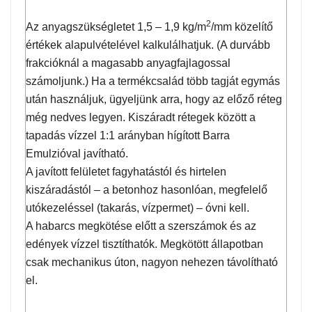
2
Az anyagszükségletet 1,5 – 1,9 kg/m
/mm közelítő
értékek alapulvételével kalkulálhatjuk. (A durvább
frakcióknál a magasabb anyagfajlagossal
számoljunk.) Ha a termékcsalád több tagját egymás
után használjuk, ügyeljünk arra, hogy az előző réteg
még nedves legyen. Kiszáradt rétegek között a
tapadás vízzel 1:1 arányban hígított Barra
Emulzióval javítható.
A javított felületet fagyhatástól és hirtelen
kiszáradástól – a betonhoz hasonlóan, megfelelő
utókezeléssel (takarás, vízpermet) – óvni kell.
A habarcs megkötése előtt a szerszámok és az
edények vízzel tisztíthatók. Megkötött állapotban
csak mechanikus úton, nagyon nehezen távolítható
el.