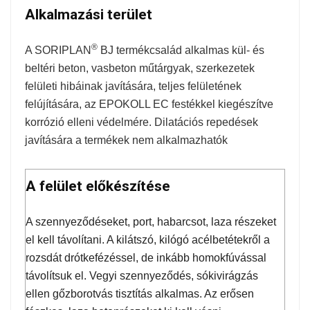
Alkalmazási terület
®
A SORIPLAN
BJ termékcsalád alkalmas kül- és
beltéri beton, vasbeton műtárgyak, szerkezetek
felületi hibáinak javítására, teljes felületének
felújítására, az EPOKOLL EC festékkel kiegészítve
korrózió elleni védelmére. Dilatációs repedések
javítására a termékek nem alkalmazhatók
A felület előkészítése
A szennyeződéseket, port, habarcsot, laza részeket
el kell távolítani. A kilátszó, kilógó acélbetétekről a
rozsdát drótkefézéssel, de inkább homokfúvással
távolítsuk el. Vegyi szennyeződés, sókivirágzás
ellen gőzborotvás tisztítás alkalmas. Az erősen