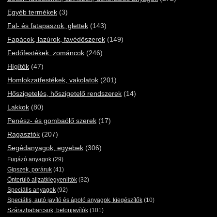
Egyéb termékek
(3)
Fal- és fatapaszok, glettek
(143)
Fapácok, lazúrok, favédőszerek
(149)
Fedőfestékek, zománcok
(246)
Hígítók
(47)
Homlokzatfestékek, vakolatok
(201)
Hőszigetelés, hőszigetelő rendszerek
(14)
Lakkok
(80)
Penész- és gombaölő szerek
(17)
Ragasztók
(207)
Segédanyagok, egyebek
(306)
Fugázó anyagok
(29)
Gipszek, poráruk
(41)
Önterülő aljzatkiegyenlítők
(32)
Speciális anyagok
(92)
Speciális, autó javító és ápoló anyagok, kiegészítők
(10)
Szárazhabarcsok, betonjavítók
(101)