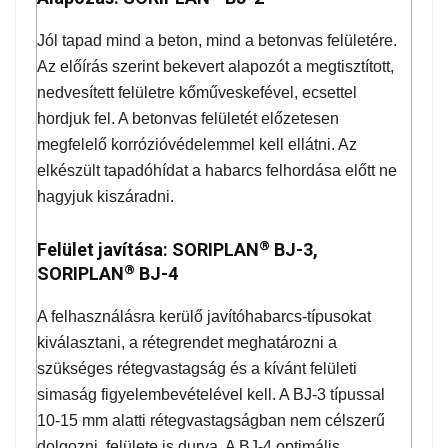
Jól tapad mind a beton, mind a betonvas felületére.
Az előírás szerint bekevert alapozót a megtisztított,
nedvesített felületre kőműveskefével, ecsettel
hordjuk fel. A betonvas felületét előzetesen
megfelelő korrózióvédelemmel kell ellátni. Az
elkészült tapadóhídat a habarcs felhordása előtt ne
hagyjuk kiszáradni.
®
Felület javítása: SORIPLAN
BJ-3,
®
SORIPLAN
BJ-4
A felhasználásra kerülő javítóhabarcs-típusokat
kiválasztani, a rétegrendet meghatározni a
szükséges rétegvastagság és a kívánt felületi
simaság figyelembevételével kell. A BJ-3 típussal
10-15 mm alatti rétegvastagságban nem célszerű
dolgozni, felülete is durva. A BJ-4 optimális