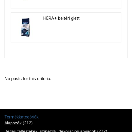
HÉRA+ beltéri glett
No posts for this criteria.
Termékkategóriák
Alapozók
(212)
Beltéri falfestékek, színezők, dekorációs anyagok
(272)