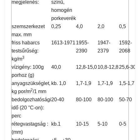
megjelenés:
színű,
homogén
porkeverék
szemszerkezet
0,25
4,0
2,0
0,5
max. mm
friss habarcs
1613-1971
1955-
1947-
1592-
testsűrűség:
2390
2379
2068
3
kg/m
vízigény: 100g
40,0
12,8-15,0
10,8-12,8
25,6-30,0
porhoz (g)
anyagszükséglet,
kb. 1,0
1,7-1,9
1,7-1,9
1,5-1,7
2
kg por/m
/1 mm
bedolgozhatósági
20-40
80-100
80-100
50-70
idő (20 °C-on):
perc
rétegvastagság :
kb.1
10-15
5-10
0-5
(mm)