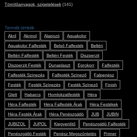
Tömítőanyagok, szigetelések
(141)
Termék címkék
Akril
Akrinol
Alapozó
Aquakolor
Aquakolor Falfesték
Belső Falfesték
Beltéri
Beltéri Falfesték
Beltéri Festék
Diszperzit
Diszperzit Festék
Dunaplaszt
Egrokorr
Falfesték
Falfesték Színezés
Falfesték Színező
Falpenész
Festék
Festék Színezés
Festék Színező
Finish
Glett
Habarcs
Homlokzatfesték
Héra
Héra Falfesték
Héra Falfesték Árak
Héra Festékek
Héra Festék Árak
Héra Penészgátló
JUB
JUBIN
JUBIZOL
JUPOL
Kiegyenlítő
Penészgátló Falfesték
Penészgátló Festék
Penész Megszűntetés
Primer