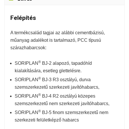
Felépítés
A termékcsalád tagjai az alábbi cementbázisú,
műanyag adalékot is tartalmazó, PCC típusú
szárazhabarcsok:
®
SORIPLAN
BJ-2 alapozó, tapadóhíd
kialakítására, esetleg glettelésre.
®
SORIPLAN
BJ-3 R3 osztályú, durva
szemszerkezetű szerkezeti javítóhabarcs,
®
SORIPLAN
BJ-4 R2 osztályú közepes
szemszerkezetű nem szerkezeti javítóhabarcs,
®
SORIPLAN
BJ-5 finom szemszerkezetű nem
szerkezeti felületképző habarcs