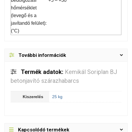
bedolgozási
+5 – +30
hőmérséklet
(levegő és a
javítandó felület):
(°C)
További információk
Termék adatok:
Kemikál Soriplan BJ
betonjavító szárazhabarcs
Kiszerelés
25 kg
Kapcsolódó termékek