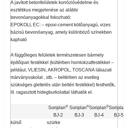
A javított betonfelületek korrózióvédelme és
esztétikus megjelenése az alábbi
bevonóanyagokkal fokozható:
EPOKOLL EC: – epoxi-cement kötőanyagú, vizes
bázisú bevonóanyag, amely különböző színekben
kapható
A függőleges felületek természetesen bármely
építőipari festékkel (kültérben homlokzatfestékkel –
például, VLIESIN, AKROPOL, TOSCANA lábazati
márványvakolat , stb. – beltérben az esetleg
szükséges glettelés után beltéri festékkel) festhetők,
ill. ragasztott hidegburkolattal láthatók el.
®
®
®
Soriplan
Soriplan
Soriplan
Soriplan
BJ-2
BJ-3
BJ-4
BJ-5
külső
szürke