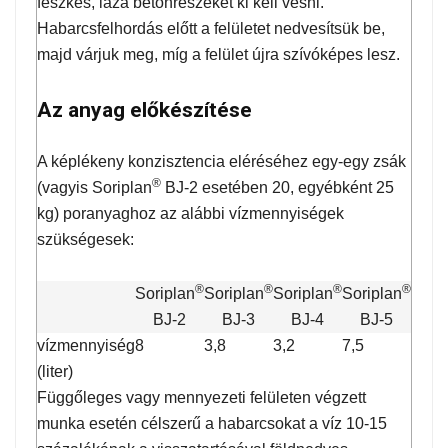
fészkes, laza betonrészeket ki kell vésni.
Habarcsfelhordás előtt a felületet nedvesítsük be,
majd várjuk meg, míg a felület újra szívóképes lesz.
Az anyag előkészítése
A képlékeny konzisztencia eléréséhez egy-egy zsák
®
(vagyis Soriplan
BJ-2 esetében 20, egyébként 25
kg) poranyaghoz az alábbi vízmennyiségek
szükségesek:
®
®
®
®
Soriplan
Soriplan
Soriplan
Soriplan
BJ-2
BJ-3
BJ-4
BJ-5
vízmennyiség
8
3,8
3,2
7,5
(liter)
Függőleges vagy mennyezeti felületen végzett
munka esetén célszerű a habarcsokat a víz 10-15