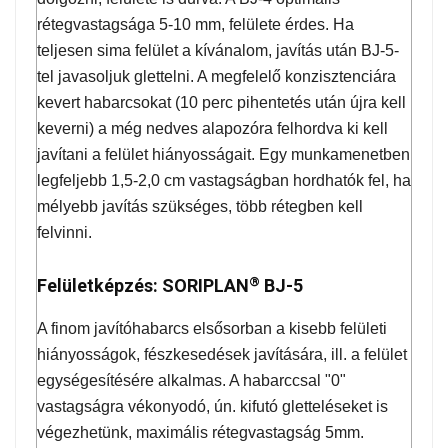
rétegvastagsága 5-10 mm, felülete érdes. Ha
teljesen sima felület a kívánalom, javítás után BJ-5-
tel javasoljuk glettelni. A megfelelő konzisztenciára
kevert habarcsokat (10 perc pihentetés után újra kell
keverni) a még nedves alapozóra felhordva ki kell
javítani a felület hiányosságait. Egy munkamenetben
legfeljebb 1,5-2,0 cm vastagságban hordhatók fel, ha
mélyebb javítás szükséges, több rétegben kell
felvinni.
®
Felületképzés: SORIPLAN
BJ-5
A finom javítóhabarcs elsősorban a kisebb felületi
hiányosságok, fészkesedések javítására, ill. a felület
egységesítésére alkalmas. A habarccsal "0"
vastagságra vékonyodó, ún. kifutó gletteléseket is
végezhetünk, maximális rétegvastagság 5mm.