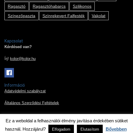
Ragasztó
Ragasztóhabarcs
Szilikonos
Színezőpaszta
Színrekevert Falfesték
Vakolat
Kapcsolat
Kérdésed van?
Írj!
kolor@kolor.hu
Információ
Adatvédelmi szabályzat
Általános Szerződési Feltételek
Ez a weboldal a felhasználói élmény javítása érdekében sütiket
2019 © Kolor Pont Kft.
használ. Hozzájárul?
Bővebben
Elfogadom
Elutasítom