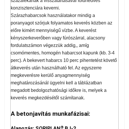
százalékának a visszatartásával földnedves
konzisztenciára keverni.
Szárazhabarcsok használatakor mindig a
poranyagot szórjuk folyamatos keverés közben az
előre kimért mennyiségű vízbe. A keverést
kényszerkeverőben vagy fúrószárral, alacsony
fordulatszámon végezzük addig,, amíg
csomómentes, homogén habarcsot kapunk (kb. 3-4
perc). A bekevert habarcs 10 perc pihentetést követő
átkeverés után használható fel. Az egyszerre
megkeverésre kerülő anyagmennyiség
meghatározásánál ügyelni kell a táblázatban
megadott bedolgozhatósági időkre is, melyek a
keverés megkezdésétől számítanak.
A betonjavítás munkafázisai:
®
Alapozás: SORIPLAN
BJ-2