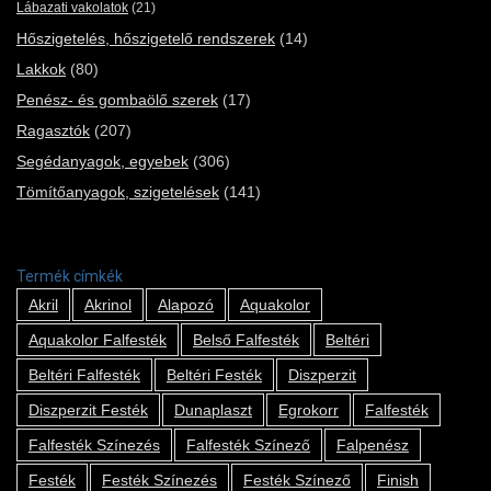
Lábazati vakolatok
(21)
Hőszigetelés, hőszigetelő rendszerek
(14)
Lakkok
(80)
Penész- és gombaölő szerek
(17)
Ragasztók
(207)
Segédanyagok, egyebek
(306)
Tömítőanyagok, szigetelések
(141)
Termék címkék
Akril
Akrinol
Alapozó
Aquakolor
Aquakolor Falfesték
Belső Falfesték
Beltéri
Beltéri Falfesték
Beltéri Festék
Diszperzit
Diszperzit Festék
Dunaplaszt
Egrokorr
Falfesték
Falfesték Színezés
Falfesték Színező
Falpenész
Festék
Festék Színezés
Festék Színező
Finish