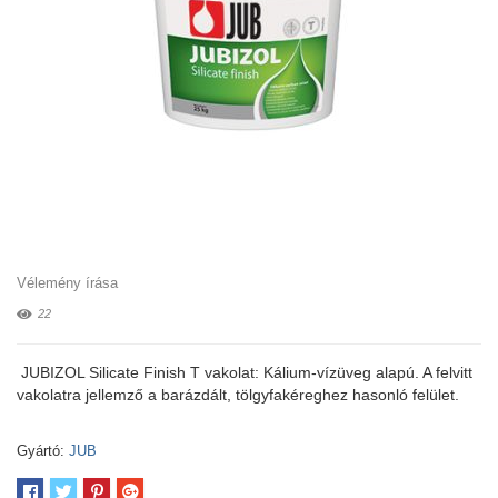
Vélemény írása
22
JUBIZOL Silicate Finish T vakolat: Kálium-vízüveg alapú. A felvitt
vakolatra jellemző a barázdált, tölgyfakéreghez hasonló felület.
Gyártó:
JUB