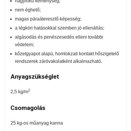
nagyfokú keménység;
nem éghető;
magas páraáteresztő-képesség;
a légköri hatásokkal szemben jó ellenállás;
algásodás és penészesedés elleni további
védelem;
kőzetgyapot alapú, homlokzati kontakt hőszigetelő
rendszerek záróvakolatként alkalmazható.
Anyagszükséglet
2
2,5 kg/m
Csomagolás
25 kg-os műanyag kanna