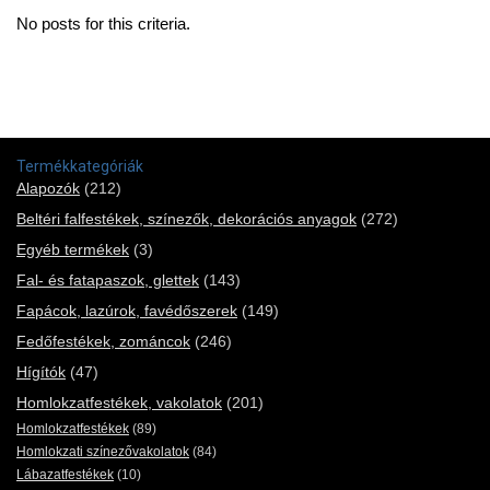
No posts for this criteria.
Termékkategóriák
Alapozók
(212)
Beltéri falfestékek, színezők, dekorációs anyagok
(272)
Egyéb termékek
(3)
Fal- és fatapaszok, glettek
(143)
Fapácok, lazúrok, favédőszerek
(149)
Fedőfestékek, zománcok
(246)
Hígítók
(47)
Homlokzatfestékek, vakolatok
(201)
Homlokzatfestékek
(89)
Homlokzati színezővakolatok
(84)
Lábazatfestékek
(10)