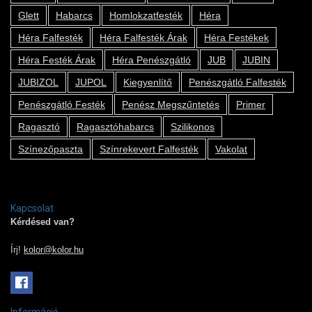
Glett
Habarcs
Homlokzatfesték
Héra
Héra Falfesték
Héra Falfesték Árak
Héra Festékek
Héra Festék Árak
Héra Penészgátló
JUB
JUBIN
JUBIZOL
JUPOL
Kiegyenlítő
Penészgátló Falfesték
Penészgátló Festék
Penész Megszűntetés
Primer
Ragasztó
Ragasztóhabarcs
Szilikonos
Színezőpaszta
Színrekevert Falfesték
Vakolat
Kapcsolat
Kérdésed van?
Írj!
kolor@kolor.hu