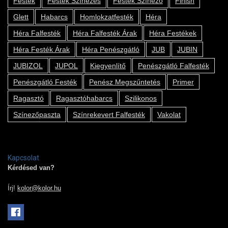
Festék
Festék Színezés
Festék Színező
Finish
Glett
Habarcs
Homlokzatfesték
Héra
Héra Falfesték
Héra Falfesték Árak
Héra Festékek
Héra Festék Árak
Héra Penészgátló
JUB
JUBIN
JUBIZOL
JUPOL
Kiegyenlítő
Penészgátló Falfesték
Penészgátló Festék
Penész Megszűntetés
Primer
Ragasztó
Ragasztóhabarcs
Szilikonos
Színezőpaszta
Színrekevert Falfesték
Vakolat
Kapcsolat
Kérdésed van?
Írj!
kolor@kolor.hu