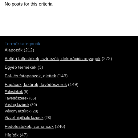
No posts for this criteria.
Termékkategóriák
Alapozók
(212)
Beltéri falfestékek, színezők, dekorációs anyagok
(272)
Egyéb termékek
(3)
Fal- és fatapaszok, glettek
(143)
Fapácok, lazúrok, favédőszerek
(149)
Fafestékek
(9)
Favédőszerek
(66)
Vastag lazúrok
(30)
Vékony lazúrok
(28)
Vízzel hígítható lazúrok
(28)
Fedőfestékek, zománcok
(246)
Hígítók
(47)