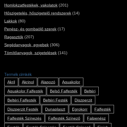
Homlokzatfestékek, vakolatok
(201)
Hőszigetelés, hőszigetelő rendszerek
(14)
Lakkok
(80)
Penész- és gombaölő szerek
(17)
Ragasztók
(207)
Segédanyagok, egyebek
(306)
Tömítőanyagok, szigetelések
(141)
Termék címkék
Akril
Akrinol
Alapozó
Aquakolor
Aquakolor Falfesték
Belső Falfesték
Beltéri
Beltéri Falfesték
Beltéri Festék
Diszperzit
Diszperzit Festék
Dunaplaszt
Egrokorr
Falfesték
Falfesték Színezés
Falfesték Színező
Falpenész