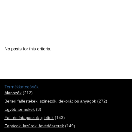
No posts for this criteria.
Termékkategóriák
Alapozók
(212)
Beltéri falfestékek, színezők, dekorációs anyagok
(272)
Egyéb termékek
(3)
Fal- és fatapaszok, glettek
(143)
Fapácok, lazúrok, favédőszerek
(149)