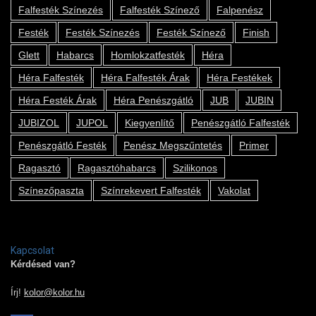
Falfesték Színezés
Falfesték Színező
Falpenész
Festék
Festék Színezés
Festék Színező
Finish
Glett
Habarcs
Homlokzatfesték
Héra
Héra Falfesték
Héra Falfesték Árak
Héra Festékek
Héra Festék Árak
Héra Penészgátló
JUB
JUBIN
JUBIZOL
JUPOL
Kiegyenlítő
Penészgátló Falfesték
Penészgátló Festék
Penész Megszűntetés
Primer
Ragasztó
Ragasztóhabarcs
Szilikonos
Színezőpaszta
Színrekevert Falfesték
Vakolat
Kapcsolat
Kérdésed van?
Írj!
kolor@kolor.hu