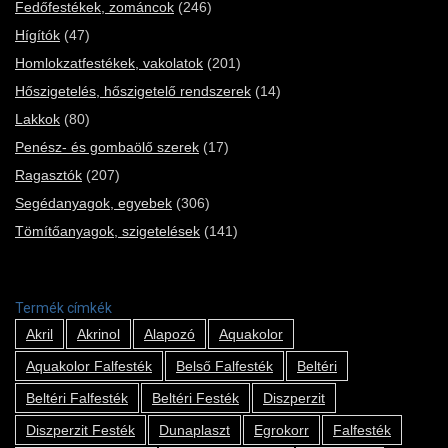
Fedőfestékek, zománcok
(246)
Hígítók
(47)
Homlokzatfestékek, vakolatok
(201)
Hőszigetelés, hőszigetelő rendszerek
(14)
Lakkok
(80)
Penész- és gombaölő szerek
(17)
Ragasztók
(207)
Segédanyagok, egyebek
(306)
Tömítőanyagok, szigetelések
(141)
Termék címkék
Akril
Akrinol
Alapozó
Aquakolor
Aquakolor Falfesték
Belső Falfesték
Beltéri
Beltéri Falfesték
Beltéri Festék
Diszperzit
Diszperzit Festék
Dunaplaszt
Egrokorr
Falfesték