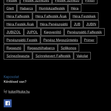
Festék
Festék Színezés
Festék Színező
Finish
Glett
Habarcs
Homlokzatfesték
Héra
Héra Falfesték
Héra Falfesték Árak
Héra Festékek
Héra Festék Árak
Héra Penészgátló
JUB
JUBIN
JUBIZOL
JUPOL
Kiegyenlítő
Penészgátló Falfesték
Penészgátló Festék
Penész Megszűntetés
Primer
Ragasztó
Ragasztóhabarcs
Szilikonos
Színezőpaszta
Színrekevert Falfesték
Vakolat
Kapcsolat
Kérdésed van?
Írj!
kolor@kolor.hu