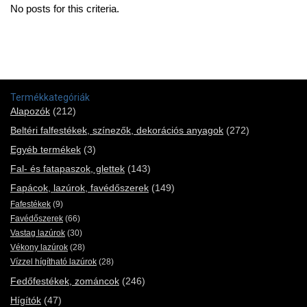
No posts for this criteria.
Termékkategóriák
Alapozók
(212)
Beltéri falfestékek, színezők, dekorációs anyagok
(272)
Egyéb termékek
(3)
Fal- és fatapaszok, glettek
(143)
Fapácok, lazúrok, favédőszerek
(149)
Fafestékek
(9)
Favédőszerek
(66)
Vastag lazúrok
(30)
Vékony lazúrok
(28)
Vízzel hígítható lazúrok
(28)
Fedőfestékek, zománcok
(246)
Hígítók
(47)