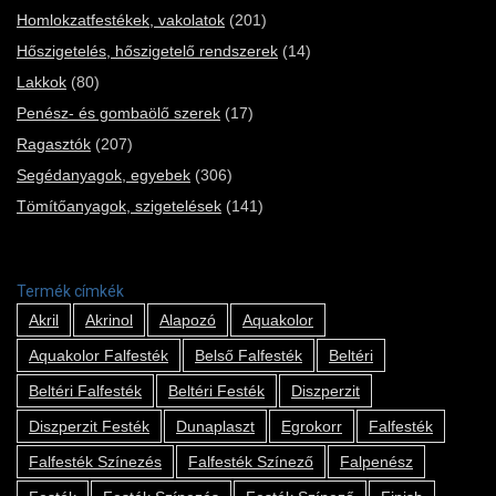
Homlokzatfestékek, vakolatok
(201)
Hőszigetelés, hőszigetelő rendszerek
(14)
Lakkok
(80)
Penész- és gombaölő szerek
(17)
Ragasztók
(207)
Segédanyagok, egyebek
(306)
Tömítőanyagok, szigetelések
(141)
Termék címkék
Akril
Akrinol
Alapozó
Aquakolor
Aquakolor Falfesték
Belső Falfesték
Beltéri
Beltéri Falfesték
Beltéri Festék
Diszperzit
Diszperzit Festék
Dunaplaszt
Egrokorr
Falfesték
Falfesték Színezés
Falfesték Színező
Falpenész