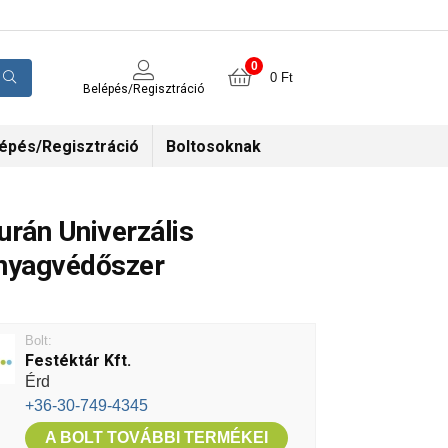
0
0
Ft
Belépés/Regisztráció
épés/Regisztráció
Boltosoknak
urán Univerzális
nyagvédőszer
Bolt:
Festéktár Kft.
Érd
+36-30-749-4345
A BOLT TOVÁBBI TERMÉKEI