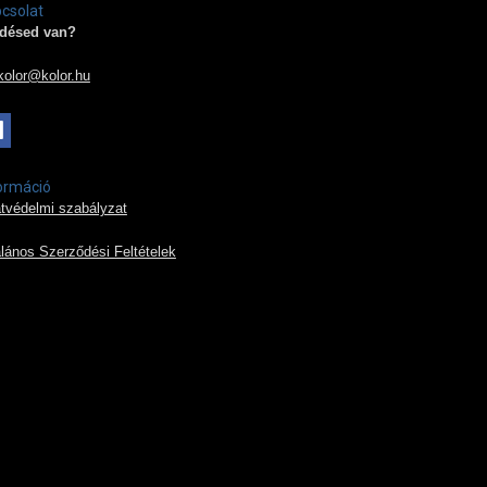
csolat
désed van?
kolor@kolor.hu
ormáció
tvédelmi szabályzat
alános Szerződési Feltételek