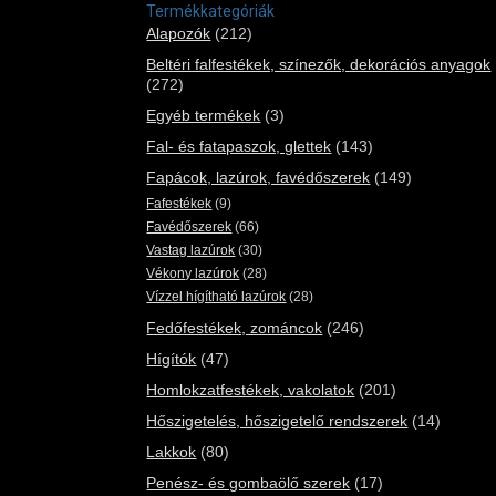
Termékkategóriák
Alapozók
(212)
Beltéri falfestékek, színezők, dekorációs anyagok
(272)
Egyéb termékek
(3)
Fal- és fatapaszok, glettek
(143)
Fapácok, lazúrok, favédőszerek
(149)
Fafestékek
(9)
Favédőszerek
(66)
Vastag lazúrok
(30)
Vékony lazúrok
(28)
Vízzel hígítható lazúrok
(28)
Fedőfestékek, zománcok
(246)
Hígítók
(47)
Homlokzatfestékek, vakolatok
(201)
Hőszigetelés, hőszigetelő rendszerek
(14)
Lakkok
(80)
Penész- és gombaölő szerek
(17)