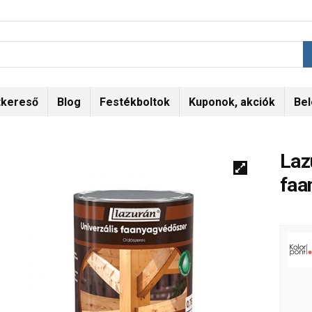
tkereső
Blog
Festékboltok
Kuponok, akciók
Bel
Laz
faa