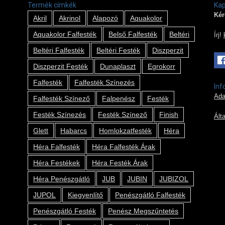
Termék címkék
Kap
Kér
Akril
Akrinol
Alapozó
Aquakolor
Aquakolor Falfesték
Belső Falfesték
Beltéri
Írj!
Beltéri Falfesték
Beltéri Festék
Diszperzit
Diszperzit Festék
Dunaplaszt
Egrokorr
Falfesték
Falfesték Színezés
Inf
Ada
Falfesték Színező
Falpenész
Festék
Festék Színezés
Festék Színező
Finish
Ált
Glett
Habarcs
Homlokzatfesték
Héra
Héra Falfesték
Héra Falfesték Árak
Héra Festékek
Héra Festék Árak
Héra Penészgátló
JUB
JUBIN
JUBIZOL
JUPOL
Kiegyenlítő
Penészgátló Falfesték
Penészgátló Festék
Penész Megszűntetés