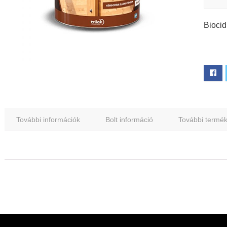
Biocid
További információk
Bolt információ
További termé