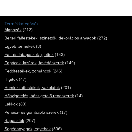
Termékkategóriák
Alapozók
(212)
Beltéri falfestékek, színezők, dekorációs anyagok
(272)
Egyéb termékek
(3)
Fal- és fatapaszok, glettek
(143)
Fapácok, lazúrok, favédőszerek
(149)
Fedőfestékek, zománcok
(246)
Hígítók
(47)
Homlokzatfestékek, vakolatok
(201)
Hőszigetelés, hőszigetelő rendszerek
(14)
Lakkok
(80)
Penész- és gombaölő szerek
(17)
Ragasztók
(207)
Segédanyagok, egyebek
(306)