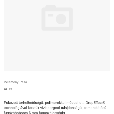
Vélemény írása
13
Fokozott terhelhetőségű, polimerekkel módosított, DropEffect®
technológiával készült vízlepergető tulajdonságú, cementkötésű
fugázóhabarcs 6 mm fugaszélességig.