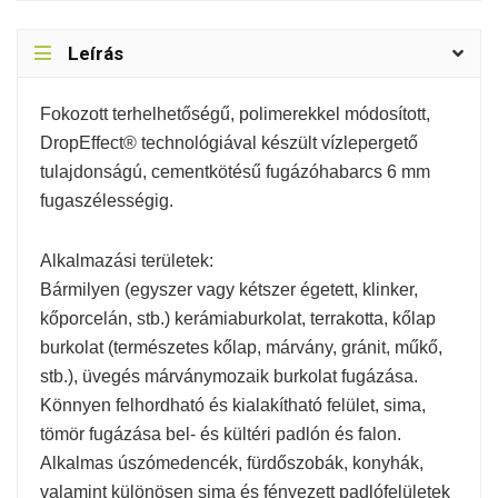
Leírás
Fokozott terhelhetőségű, polimerekkel módosított,
DropEffect® technológiával készült vízlepergető
tulajdonságú, cementkötésű fugázóhabarcs 6 mm
fugaszélességig.
Alkalmazási területek:
Bármilyen (egyszer vagy kétszer égetett, klinker,
kőporcelán, stb.) kerámiaburkolat, terrakotta, kőlap
burkolat (természetes kőlap, márvány, gránit, műkő,
stb.), üvegés márványmozaik burkolat fugázása.
Könnyen felhordható és kialakítható felület, sima,
tömör fugázása bel- és kültéri padlón és falon.
Alkalmas úszómedencék, fürdőszobák, konyhák,
valamint különösen sima és fényezett padlófelületek