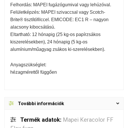
Felhordás: MAPEI fugázógumival vagy lehúzóval.
Felületképzés: MAPEI szivaccsal vagy Scotch-
Brite® tisztítófilccel. EMICODE: EC1 R – nagyon
alacsony kibocsátású.
Eltartható: 12 hónapig (25 kg-os papírzsákos
kiszerelésekben), 24 hónapig (5 kg-os
alumínium/műagyag zsákos ki-szerelésekben).
Anyagszükséglet:
hézagmérettől függően
További információk
Termék adatok:
Mapei Keracolor FF