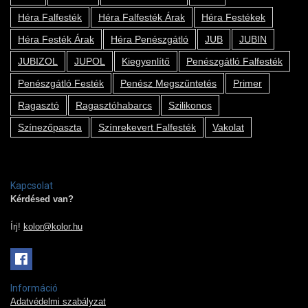
Héra Falfesték
Héra Falfesték Árak
Héra Festékek
Héra Festék Árak
Héra Penészgátló
JUB
JUBIN
JUBIZOL
JUPOL
Kiegyenlítő
Penészgátló Falfesték
Penészgátló Festék
Penész Megszűntetés
Primer
Ragasztó
Ragasztóhabarcs
Szilikonos
Színezőpaszta
Színrekevert Falfesték
Vakolat
Kapcsolat
Kérdésed van?
Írj!
kolor@kolor.hu
Információ
Adatvédelmi szabályzat