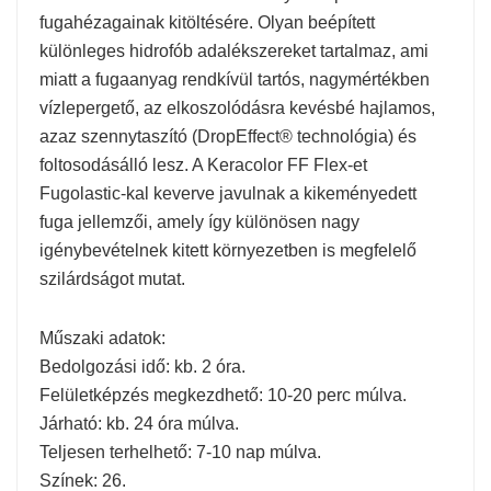
fugahézagainak kitöltésére. Olyan beépített
különleges hidrofób adalékszereket tartalmaz, ami
miatt a fugaanyag rendkívül tartós, nagymértékben
vízlepergető, az elkoszolódásra kevésbé hajlamos,
azaz szennytaszító (DropEffect® technológia) és
foltosodásálló lesz. A Keracolor FF Flex-et
Fugolastic-kal keverve javulnak a kikeményedett
fuga jellemzői, amely így különösen nagy
igénybevételnek kitett környezetben is megfelelő
szilárdságot mutat.
Műszaki adatok:
Bedolgozási idő: kb. 2 óra.
Felületképzés megkezdhető: 10-20 perc múlva.
Járható: kb. 24 óra múlva.
Teljesen terhelhető: 7-10 nap múlva.
Színek: 26.