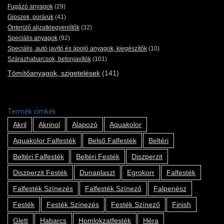
Fugázó anyagok
(29)
Gipszek, poráruk
(41)
Önterülő aljzatkiegyenlítők
(32)
Speciális anyagok
(92)
Speciális, autó javító és ápoló anyagok, kiegészítők
(10)
Szárazhabarcsok, betonjavítók
(101)
Tömítőanyagok, szigetelések
(141)
Termék címkék
Akril
Akrinol
Alapozó
Aquakolor
Aquakolor Falfesték
Belső Falfesték
Beltéri
Beltéri Falfesték
Beltéri Festék
Diszperzit
Diszperzit Festék
Dunaplaszt
Egrokorr
Falfesték
Falfesték Színezés
Falfesték Színező
Falpenész
Festék
Festék Színezés
Festék Színező
Finish
Glett
Habarcs
Homlokzatfesték
Héra