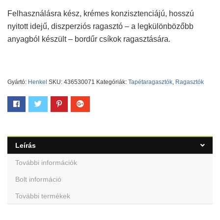
Felhasználásra kész, krémes konzisztenciájú, hosszú
nyitott idejű, diszperziós ragasztó – a legkülönbözőbb
anyagból készült – bordűr csíkok ragasztására.
Gyártó:
Henkel
SKU:
436530071
Kategóriák:
Tapétaragasztók
,
Ragasztók
Leírás
További információk
Bolt információ
További termékek