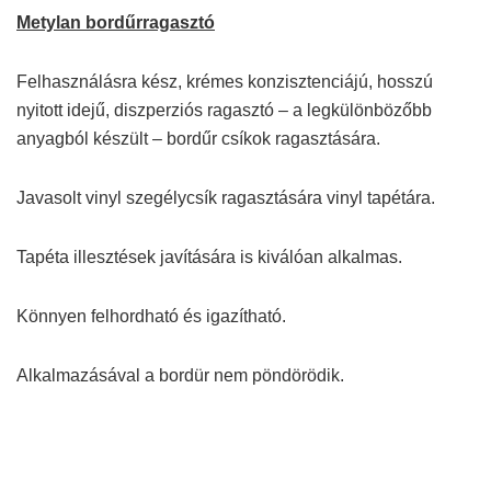
Metylan bordűrragasztó
Felhasználásra kész, krémes konzisztenciájú, hosszú
nyitott idejű, diszperziós ragasztó – a legkülönbözőbb
anyagból készült – bordűr csíkok ragasztására.
Javasolt vinyl szegélycsík ragasztására vinyl tapétára.
Tapéta illesztések javítására is kiválóan alkalmas.
Könnyen felhordható és igazítható.
Alkalmazásával a bordür nem pöndörödik.