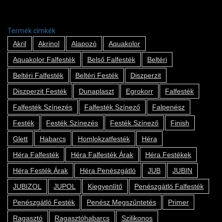
Termék címkék
Akril
Akrinol
Alapozó
Aquakolor
Aquakolor Falfesték
Belső Falfesték
Beltéri
Beltéri Falfesték
Beltéri Festék
Diszperzit
Diszperzit Festék
Dunaplaszt
Egrokorr
Falfesték
Falfesték Színezés
Falfesték Színező
Falpenész
Festék
Festék Színezés
Festék Színező
Finish
Glett
Habarcs
Homlokzatfesték
Héra
Héra Falfesték
Héra Falfesték Árak
Héra Festékek
Héra Festék Árak
Héra Penészgátló
JUB
JUBIN
JUBIZOL
JUPOL
Kiegyenlítő
Penészgátló Falfesték
Penészgátló Festék
Penész Megszűntetés
Primer
Ragasztó
Ragasztóhabarcs
Szilikonos