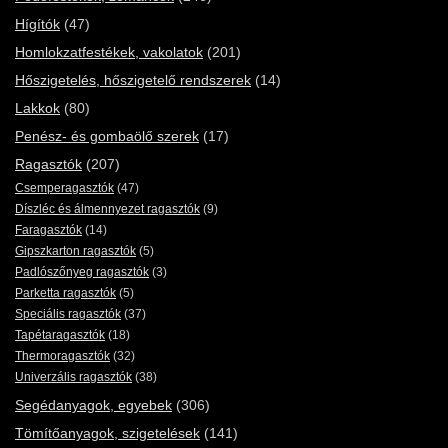
Hígítók
(47)
Homlokzatfestékek, vakolatok
(201)
Hőszigetelés, hőszigetelő rendszerek
(14)
Lakkok
(80)
Penész- és gombaölő szerek
(17)
Ragasztók
(207)
Csemperagasztók
(47)
Díszléc és álmennyezet ragasztók
(9)
Faragasztók
(14)
Gipszkarton ragasztók
(5)
Padlószőnyeg ragasztók
(3)
Parketta ragasztók
(5)
Speciális ragasztók
(37)
Tapétaragasztók
(18)
Thermoragasztók
(32)
Univerzális ragasztók
(38)
Segédanyagok, egyebek
(306)
Tömítőanyagok, szigetelések
(141)