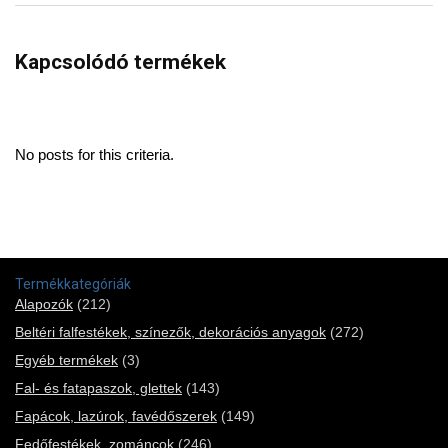
Kapcsolódó termékek
No posts for this criteria.
Termékkategóriák
Alapozók
(212)
Beltéri falfestékek, színezők, dekorációs anyagok
(272)
Egyéb termékek
(3)
Fal- és fatapaszok, glettek
(143)
Fapácok, lazúrok, favédőszerek
(149)
Fedőfestékek, zománcok
(246)