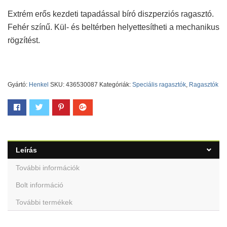
Extrém erős kezdeti tapadással bíró diszperziós ragasztó.
Fehér színű. Kül- és beltérben helyettesítheti a mechanikus
rögzítést.
Gyártó:
Henkel
SKU:
436530087
Kategóriák:
Speciális ragasztók
,
Ragasztók
Leírás
További információk
Bolt információ
További termékek