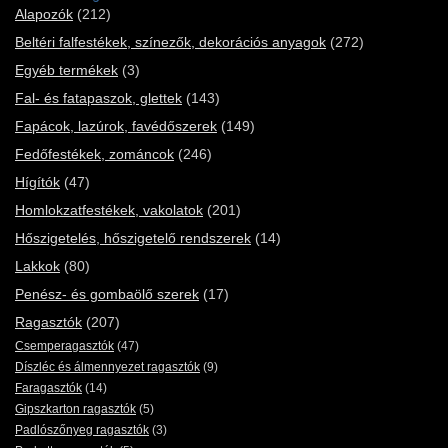
Alapozók
(212)
Beltéri falfestékek, színezők, dekorációs anyagok
(272)
Egyéb termékek
(3)
Fal- és fatapaszok, glettek
(143)
Fapácok, lazúrok, favédőszerek
(149)
Fedőfestékek, zománcok
(246)
Hígítók
(47)
Homlokzatfestékek, vakolatok
(201)
Hőszigetelés, hőszigetelő rendszerek
(14)
Lakkok
(80)
Penész- és gombaölő szerek
(17)
Ragasztók
(207)
Csemperagasztók
(47)
Díszléc és álmennyezet ragasztók
(9)
Faragasztók
(14)
Gipszkarton ragasztók
(5)
Padlószőnyeg ragasztók
(3)