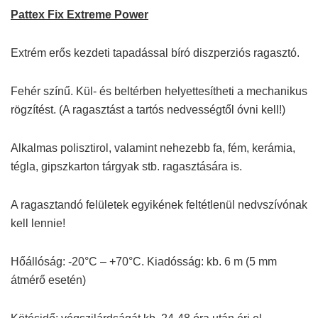
Pattex Fix Extreme Power
Extrém erős kezdeti tapadással bíró diszperziós ragasztó.
Fehér színű. Kül- és beltérben helyettesítheti a mechanikus
rögzítést. (A ragasztást a tartós nedvességtől óvni kell!)
Alkalmas polisztirol, valamint nehezebb fa, fém, kerámia,
tégla, gipszkarton tárgyak stb. ragasztására is.
A ragasztandó felületek egyikének feltétlenül nedvszívónak
kell lennie!
Hőállóság: -20°C – +70°C. Kiadósság: kb. 6 m (5 mm
átmérő esetén)