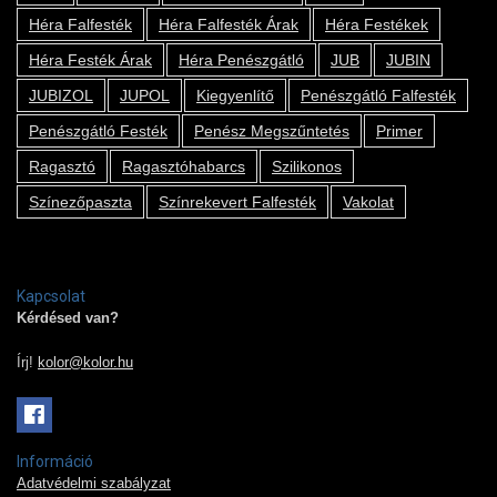
Héra Falfesték
Héra Falfesték Árak
Héra Festékek
Héra Festék Árak
Héra Penészgátló
JUB
JUBIN
JUBIZOL
JUPOL
Kiegyenlítő
Penészgátló Falfesték
Penészgátló Festék
Penész Megszűntetés
Primer
Ragasztó
Ragasztóhabarcs
Szilikonos
Színezőpaszta
Színrekevert Falfesték
Vakolat
Kapcsolat
Kérdésed van?
Írj!
kolor@kolor.hu
Információ
Adatvédelmi szabályzat