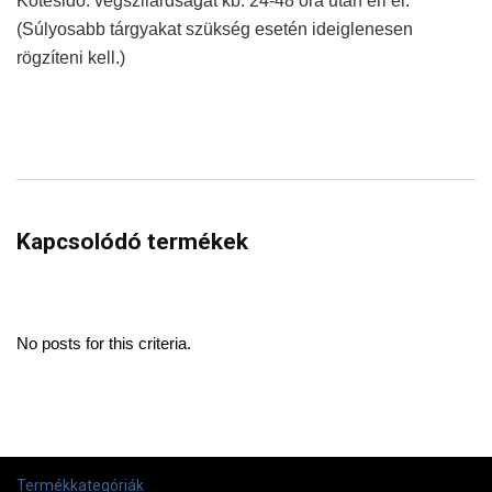
Kötésidő: végszilárdságát kb. 24-48 óra után éri el.
(Súlyosabb tárgyakat szükség esetén ideiglenesen
rögzíteni kell.)
Kapcsolódó termékek
No posts for this criteria.
Termékkategóriák