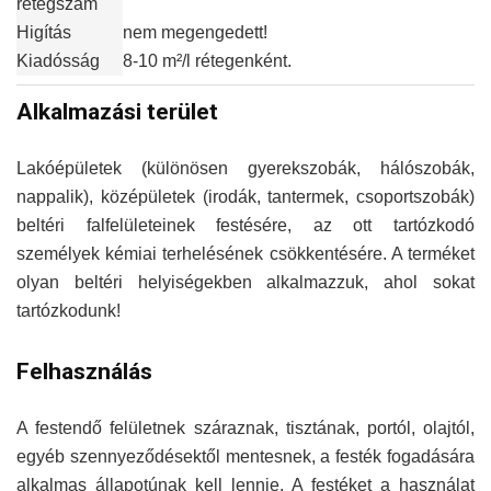
rétegszám
Higítás
nem megengedett!
Kiadósság
8-10 m²/l rétegenként.
Alkalmazási terület
Lakóépületek (különösen gyerekszobák, hálószobák,
nappalik), középületek (irodák, tantermek, csoportszobák)
beltéri falfelületeinek festésére, az ott tartózkodó
személyek kémiai terhelésének csökkentésére. A terméket
olyan beltéri helyiségekben alkalmazzuk, ahol sokat
tartózkodunk!
Felhasználás
A festendő felületnek száraznak, tisztának, portól, olajtól,
egyéb szennyeződésektől mentesnek, a festék fogadására
alkalmas állapotúnak kell lennie. A festéket a használat