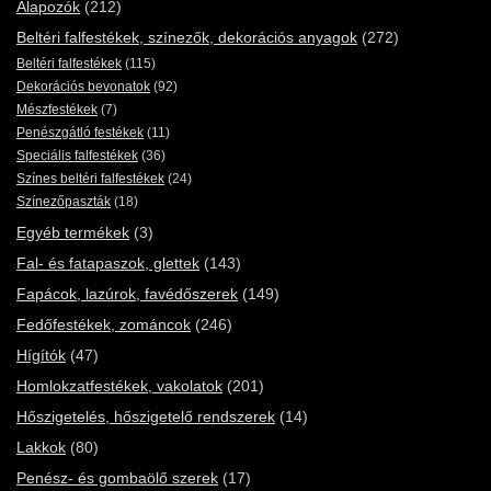
Alapozók
(212)
Beltéri falfestékek, színezők, dekorációs anyagok
(272)
Beltéri falfestékek
(115)
Dekorációs bevonatok
(92)
Mészfestékek
(7)
Penészgátló festékek
(11)
Speciális falfestékek
(36)
Színes beltéri falfestékek
(24)
Színezőpaszták
(18)
Egyéb termékek
(3)
Fal- és fatapaszok, glettek
(143)
Fapácok, lazúrok, favédőszerek
(149)
Fedőfestékek, zománcok
(246)
Hígítók
(47)
Homlokzatfestékek, vakolatok
(201)
Hőszigetelés, hőszigetelő rendszerek
(14)
Lakkok
(80)
Penész- és gombaölő szerek
(17)