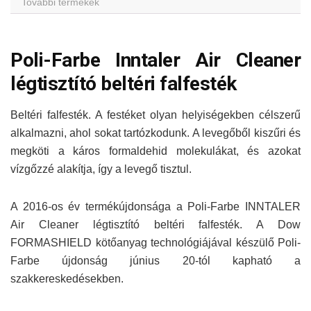
További termékek
Poli-Farbe Inntaler Air Cleaner
légtisztító beltéri falfesték
Beltéri falfesték. A festéket olyan helyiségekben célszerű
alkalmazni, ahol sokat tartózkodunk. A levegőből kiszűri és
megköti a káros formaldehid molekulákat, és azokat
vízgőzzé alakítja, így a levegő tisztul.
A 2016-os év termékújdonsága a Poli-Farbe INNTALER
Air Cleaner légtisztító beltéri falfesték. A Dow
FORMASHIELD kötőanyag technológiájával készülő Poli-
Farbe újdonság június 20-tól kapható a
szakkereskedésekben.