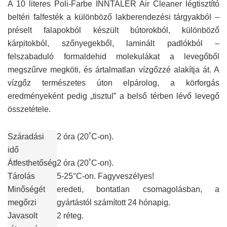
A 10 literes Poli-Farbe INNTALER Air Cleaner légtisztító
beltéri falfesték a különböző lakberendezési tárgyakból –
préselt falapokból készült bútorokból, különböző
kárpitokból, szőnyegekből, laminált padlókból –
felszabaduló formaldehid molekulákat a levegőből
megszűrve megköti, és ártalmatlan vízgőzzé alakítja át. A
vízgőz természetes úton elpárolog, a körforgás
eredményeként pedig „tisztul” a belső térben lévő levegő
összetétele.
Száradási
2 óra (20˚C-on).
idő
Átfesthetőség
2 óra (20˚C-on).
Tárolás
5-25°C-on. Fagyveszélyes!
Minőségét
eredeti, bontatlan csomagolásban, a
megőrzi
gyártástól számított 24 hónapig.
Javasolt
2 réteg.