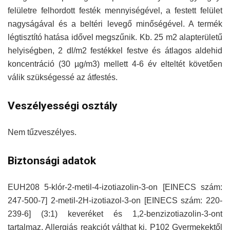
felületre felhordott festék mennyiségével, a festett felület
nagyságával és a beltéri levegő minőségével. A termék
légtisztító hatása idővel megszűnik. Kb. 25 m2 alapterületű
helyiségben, 2 dl/m2 festékkel festve és átlagos aldehid
koncentráció (30 µg/m3) mellett 4-6 év elteltét követően
válik szükségessé az átfestés.
Veszélyességi osztály
Nem tűzveszélyes.
Biztonsági adatok
EUH208 5-klór-2-metil-4-izotiazolin-3-on [EINECS szám:
247-500-7] 2-metil-2H-izotiazol-3-on [EINECS szám: 220-
239-6] (3:1) keveréket és 1,2-benzizotiazolin-3-ont
tartalmaz. Allergiás reakciót válthat ki. P102 Gyermekektől