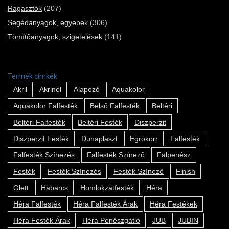
Ragasztók
(207)
Segédanyagok, egyebek
(306)
Tömítőanyagok, szigetelések
(141)
Termék címkék
Akril
Akrinol
Alapozó
Aquakolor
Aquakolor Falfesték
Belső Falfesték
Beltéri
Beltéri Falfesték
Beltéri Festék
Diszperzit
Diszperzit Festék
Dunaplaszt
Egrokorr
Falfesték
Falfesték Színezés
Falfesték Színező
Falpenész
Festék
Festék Színezés
Festék Színező
Finish
Glett
Habarcs
Homlokzatfesték
Héra
Héra Falfesték
Héra Falfesték Árak
Héra Festékek
Héra Festék Árak
Héra Penészgátló
JUB
JUBIN