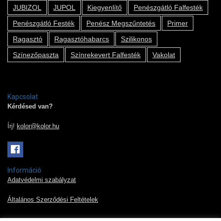
JUBIZOL
JUPOL
Kiegyenlítő
Penészgátló Falfesték
Penészgátló Festék
Penész Megszűntetés
Primer
Ragasztó
Ragasztóhabarcs
Szilikonos
Színezőpaszta
Színrekevert Falfesték
Vakolat
Kapcsolat
Kérdésed van?
Írj!
kolor@kolor.hu
Információ
Adatvédelmi szabályzat
Általános Szerződési Feltételek