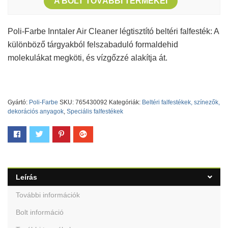
A BOLT TOVÁBBI TERMÉKEI
Poli-Farbe Inntaler Air Cleaner légtisztító beltéri falfesték: A
különböző tárgyakból felszabaduló formaldehid
molekulákat megköti, és vízgőzzé alakítja át.
Gyártó:
Poli-Farbe
SKU:
765430092
Kategóriák:
Beltéri falfestékek, színezők,
dekorációs anyagok
,
Speciális falfestékek
Leírás
További információk
Bolt információ