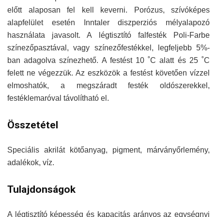
előtt alaposan fel kell keverni. Porózus, szívóképes
alapfelület esetén Inntaler diszperziós mélyalapozó
használata javasolt. A légtisztító falfesték Poli-Farbe
színezőpasztával, vagy színezőfestékkel, legfeljebb 5%-
ban adagolva színezhető. A festést 10 ˚C alatt és 25 ˚C
felett ne végezzük. Az eszközök a festést követően vízzel
elmoshatók, a megszáradt festék oldószerekkel,
festéklemaróval távolítható el.
Összetétel
Speciális akrilát kötőanyag, pigment, márványőrlemény,
adalékok, víz.
Tulajdonságok
A légtisztító képesség és kapacitás arányos az egységnyi