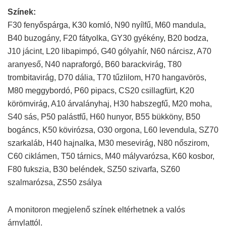
Színek:
F30 fenyőspárga, K30 komló, N90 nyílfű, M60 mandula,
B40 buzogány, F20 fátyolka, GY30 gyékény, B20 bodza,
J10 jácint, L20 libapimpó, G40 gólyahír, N60 nárcisz, A70
aranyeső, N40 napraforgó, B60 barackvirág, T80
trombitavirág, D70 dália, T70 tűzlilom, H70 hangavörös,
M80 meggybordó, P60 pipacs, CS20 csillagfürt, K20
körömvirág, A10 árvalányhaj, H30 habszegfű, M20 moha,
S40 sás, P50 palástfű, H60 hunyor, B55 bükköny, B50
bogáncs, K50 kövirózsa, O30 orgona, L60 levendula, SZ70
szarkaláb, H40 hajnalka, M30 mesevirág, N80 nőszirom,
C60 ciklámen, T50 tárnics, M40 mályvarózsa, K60 kosbor,
F80 fukszia, B30 beléndek, SZ50 szivarfa, SZ60
szalmarózsa, ZS50 zsálya
A monitoron megjelenő színek eltérhetnek a valós
árnylattól.