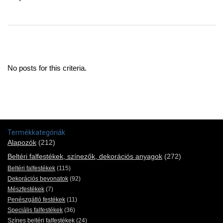
No posts for this criteria.
Termékkategóriák
Alapozók
(212)
Beltéri falfestékek, színezők, dekorációs anyagok
(272)
Beltéri falfestékek
(115)
Dekorációs bevonatok
(92)
Mészfestékek
(7)
Penészgátló festékek
(11)
Speciális falfestékek
(36)
Színes beltéri falfestékek
(24)