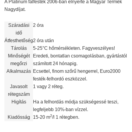
A Platinum falfesték 2006-ban elnyerte a Magyar Termék
Nagydíjat.
Száradási
2 óra
idő
Átfesthetőség
2 óra után
Tárolás
5-25°C hőmérsékleten. Fagyveszélyes!
Minőségét
Eredeti, bontatlan csomagolásban, gyártástól
megőrzi
számított 24 hónapig.
Alkalmazás
Ecsettel, finom szőrű hengerrel, Euro2000
festék-felhordó eszközzel.
Javasolt
1 vagy 2 réteg.
rétegszám
Higítás
Ha a felhordás módja szükségessé teszi,
legfeljebb 10%-ban vízzel.
2
Kiadósság
15-20 m
/l 1 rétegben.