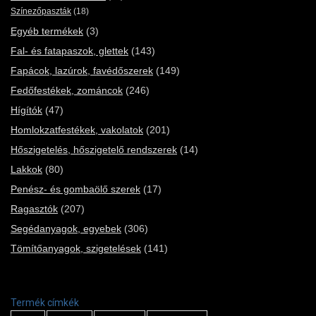
Színezőpaszták
(18)
Egyéb termékek
(3)
Fal- és fatapaszok, glettek
(143)
Fapácok, lazúrok, favédőszerek
(149)
Fedőfestékek, zománcok
(246)
Hígítók
(47)
Homlokzatfestékek, vakolatok
(201)
Hőszigetelés, hőszigetelő rendszerek
(14)
Lakkok
(80)
Penész- és gombaölő szerek
(17)
Ragasztók
(207)
Segédanyagok, egyebek
(306)
Tömítőanyagok, szigetelések
(141)
Termék címkék