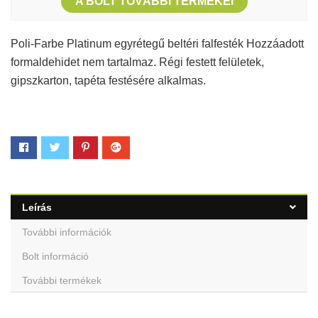
A BOLT TOVÁBBI TERMÉKEI
Poli-Farbe Platinum egyrétegű beltéri falfesték Hozzáadott
formaldehidet nem tartalmaz. Régi festett felületek,
gipszkarton, tapéta festésére alkalmas.
Leírás
További információk
Bolt információ
További termékek