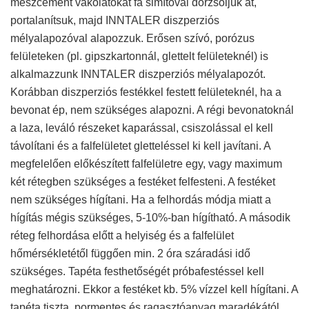
mészcement vakolatokat fa simítóval dörzsöljük át,
portalanítsuk, majd INNTALER diszperziós
mélyalapozóval alapozzuk. Erősen szívó, porózus
felületeken (pl. gipszkartonnál, glettelt felületeknél) is
alkalmazzunk INNTALER diszperziós mélyalapozót.
Korábban diszperziós festékkel festett felületeknél, ha a
bevonat ép, nem szükséges alapozni. A régi bevonatoknál
a laza, leváló részeket kaparással, csiszolással el kell
távolítani és a falfelületet gletteléssel ki kell javítani. A
megfelelően előkészített falfelületre egy, vagy maximum
két rétegben szükséges a festéket felfesteni. A festéket
nem szükséges hígítani. Ha a felhordás módja miatt a
hígítás mégis szükséges, 5-10%-ban hígítható. A második
réteg felhordása előtt a helyiség és a falfelület
hőmérsékletétől függően min. 2 óra száradási idő
szükséges. Tapéta festhetőségét próbafestéssel kell
meghatározni. Ekkor a festéket kb. 5% vízzel kell hígítani. A
tapéta tiszta, pormentes és ragasztóanyag maradékától