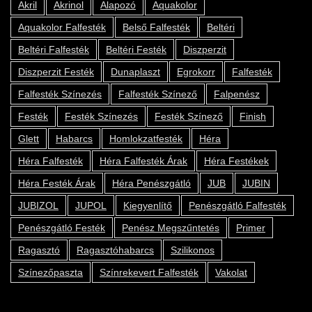
Akril
Akrinol
Alapozó
Aquakolor
Aquakolor Falfesték
Belső Falfesték
Beltéri
Beltéri Falfesték
Beltéri Festék
Diszperzit
Diszperzit Festék
Dunaplaszt
Egrokorr
Falfesték
Falfesték Színezés
Falfesték Színező
Falpenész
Festék
Festék Színezés
Festék Színező
Finish
Glett
Habarcs
Homlokzatfesték
Héra
Héra Falfesték
Héra Falfesték Árak
Héra Festékek
Héra Festék Árak
Héra Penészgátló
JUB
JUBIN
JUBIZOL
JUPOL
Kiegyenlítő
Penészgátló Falfesték
Penészgátló Festék
Penész Megszűntetés
Primer
Ragasztó
Ragasztóhabarcs
Szilikonos
Színezőpaszta
Színrekevert Falfesték
Vakolat