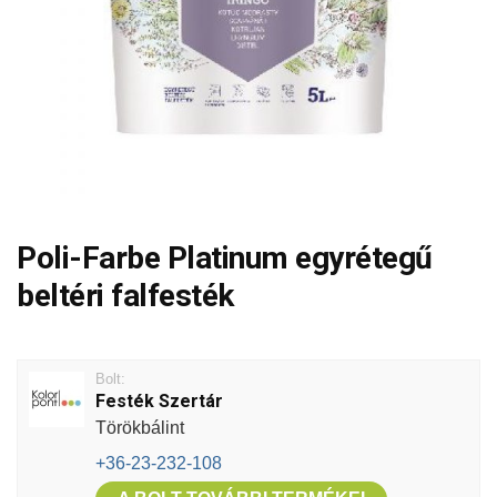
Poli-Farbe Platinum egyrétegű
beltéri falfesték
Bolt:
Festék Szertár
Törökbálint
+36-23-232-108