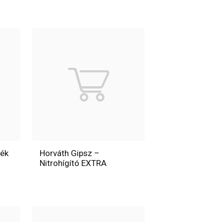
ték
Horváth Gipsz –
Nitrohígító EXTRA