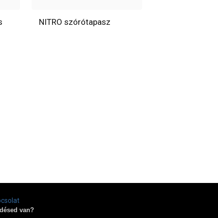
s
NITRO szórótapasz
csolat
désed van?