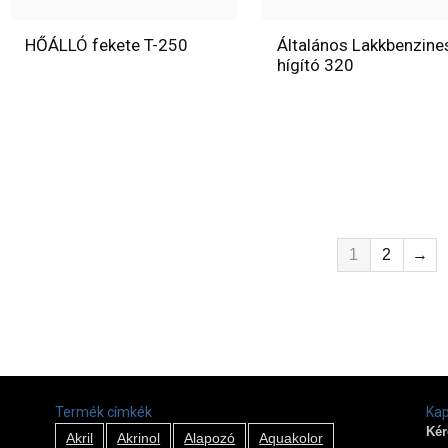
HŐÁLLÓ fekete T-250
Általános Lakkbenzine
hígító 320
1
2
→
Termék címkék
Kap
Kér
Akril
Akrinol
Alapozó
Aquakolor