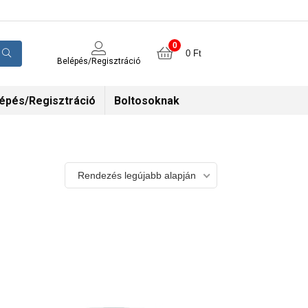
0
0
Ft
Belépés/Regisztráció
épés/Regisztráció
Boltosoknak
Rendezés legújabb alapján