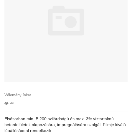
Vélemény írása
44
Elsősorban min. B 200 szilárdságú és max. 3% víztartalmú
betonfelületek alapozására, impregnálására szolgál. Filmje kiváló
lúgállósággal rendelkezik.