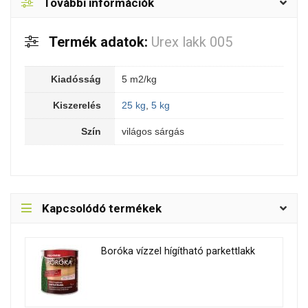
További információk
Termék adatok:
Urex lakk 005
Kiadósság
5 m2/kg
Kiszerelés
25 kg
,
5 kg
Szín
világos sárgás
Kapcsolódó termékek
Boróka vízzel hígítható parkettlakk