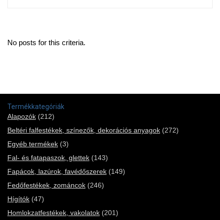
No posts for this criteria.
Termékkategóriák
Alapozók
(212)
Beltéri falfestékek, színezők, dekorációs anyagok
(272)
Egyéb termékek
(3)
Fal- és fatapaszok, glettek
(143)
Fapácok, lazúrok, favédőszerek
(149)
Fedőfestékek, zománcok
(246)
Hígítók
(47)
Homlokzatfestékek, vakolatok
(201)