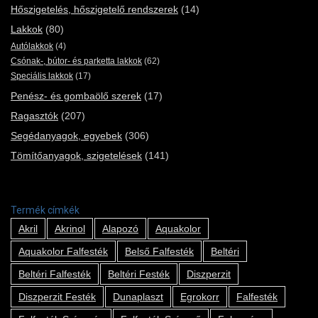
Hőszigetelés, hőszigetelő rendszerek
(14)
Lakkok
(80)
Autólakkok
(4)
Csónak-, bútor- és parketta lakkok
(62)
Speciális lakkok
(17)
Penész- és gombaölő szerek
(17)
Ragasztók
(207)
Segédanyagok, egyebek
(306)
Tömítőanyagok, szigetelések
(141)
Termék címkék
Akril
Akrinol
Alapozó
Aquakolor
Aquakolor Falfesték
Belső Falfesték
Beltéri
Beltéri Falfesték
Beltéri Festék
Diszperzit
Diszperzit Festék
Dunaplaszt
Egrokorr
Falfesték