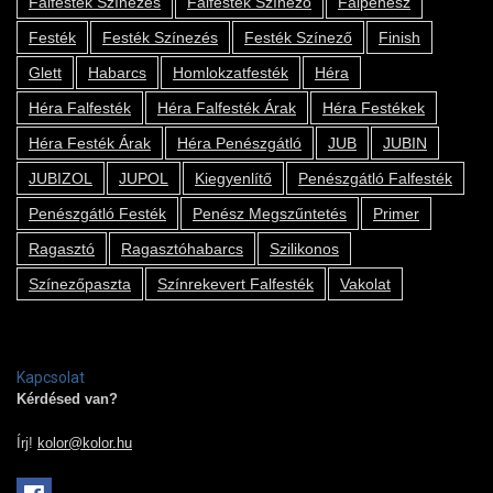
Falfesték Színezés
Falfesték Színező
Falpenész
Festék
Festék Színezés
Festék Színező
Finish
Glett
Habarcs
Homlokzatfesték
Héra
Héra Falfesték
Héra Falfesték Árak
Héra Festékek
Héra Festék Árak
Héra Penészgátló
JUB
JUBIN
JUBIZOL
JUPOL
Kiegyenlítő
Penészgátló Falfesték
Penészgátló Festék
Penész Megszűntetés
Primer
Ragasztó
Ragasztóhabarcs
Szilikonos
Színezőpaszta
Színrekevert Falfesték
Vakolat
Kapcsolat
Kérdésed van?
Írj!
kolor@kolor.hu