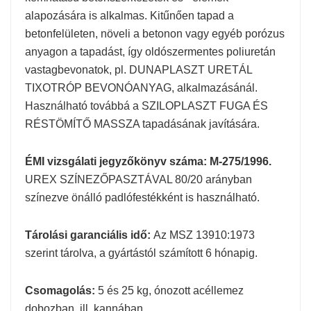
alapozására is alkalmas. Kitűnően tapad a
betonfelületen, növeli a betonon vagy egyéb porózus
anyagon a tapadást, így oldószermentes poliuretán
vastagbevonatok, pl. DUNAPLASZT URETÁL
TIXOTRÓP BEVONÓANYAG, alkalmazásánál.
Használható továbbá a SZILOPLASZT FUGA ÉS
RÉSTÖMÍTŐ MASSZA tapadásának javítására.
ÉMI vizsgálati jegyzőkönyv száma: M-275/1996.
UREX SZÍNEZŐPASZTÁVAL 80/20 arányban
színezve önálló padlófestékként is használható.
Tárolási garanciális idő:
Az MSZ 13910:1973
szerint tárolva, a gyártástól számított 6 hónapig.
Csomagolás:
5 és 25 kg, ónozott acéllemez
dobozban, ill. kannában.