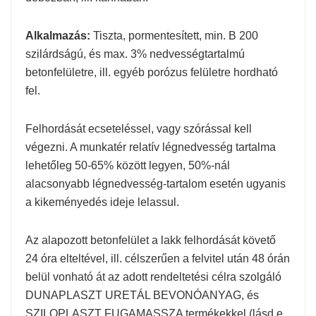
Alkalmazás:
Tiszta, pormentesített, min. B 200
szilárdságú, és max. 3% nedvességtartalmú
betonfelületre, ill. egyéb porózus felületre hordható
fel.
Felhordását ecseteléssel, vagy szórással kell
végezni. A munkatér relatív légnedvesség tartalma
lehetőleg 50-65% között legyen, 50%-nál
alacsonyabb légnedvesség-tartalom esetén ugyanis
a kikeményedés ideje lelassul.
Az alapozott betonfelület a lakk felhordását követő
24 óra elteltével, ill. célszerűen a felvitel után 48 órán
belül vonható át az adott rendeltetési célra szolgáló
DUNAPLASZT URETÁL BEVONÓANYAG, és
SZILOPLASZT FUGAMASSZA termékekkel (lásd e