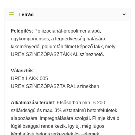
Leírás
Felépítés:
Poliizocianát-prepolimer alapú,
egykomponenses, a légnedvesség hatására
kikeményedő, poliuretán filmet képező lakk, mely
UREX SZÍNEZŐPASZTÁKKAL színezhető.
Választék:
UREX LAKK 005
UREX SZÍNEZŐPASZTA RAL színekben
Alkalmazási terület:
Elsősorban min. B 200
szilárdságú és max. 3% víztartalmú betonfelületek
alapozására, impregnálására szolgál. Filmje kiváló
lúgállósággal rendelkezik, így új, még lúgos
kémhatású betonszerkezetek és –elemek