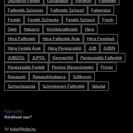
Diszperzit Festék
Dunaplaszt
Egrokorr
Falfesték
Falfesték Színezés
Falfesték Színező
Falpenész
Festék
Festék Színezés
Festék Színező
Finish
Glett
Habarcs
Homlokzatfesték
Héra
Héra Falfesték
Héra Falfesték Árak
Héra Festékek
Héra Festék Árak
Héra Penészgátló
JUB
JUBIN
JUBIZOL
JUPOL
Kiegyenlítő
Penészgátló Falfesték
Penészgátló Festék
Penész Megszűntetés
Primer
Ragasztó
Ragasztóhabarcs
Szilikonos
Színezőpaszta
Színrekevert Falfesték
Vakolat
Kapcsolat
Kérdésed van?
Írj!
kolor@kolor.hu