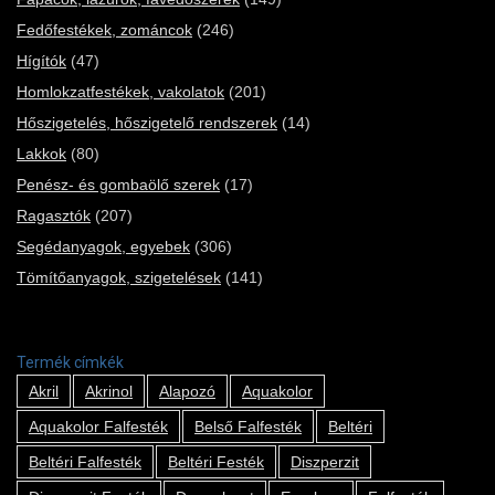
Fedőfestékek, zománcok
(246)
Hígítók
(47)
Homlokzatfestékek, vakolatok
(201)
Hőszigetelés, hőszigetelő rendszerek
(14)
Lakkok
(80)
Penész- és gombaölő szerek
(17)
Ragasztók
(207)
Segédanyagok, egyebek
(306)
Tömítőanyagok, szigetelések
(141)
Termék címkék
Akril
Akrinol
Alapozó
Aquakolor
Aquakolor Falfesték
Belső Falfesték
Beltéri
Beltéri Falfesték
Beltéri Festék
Diszperzit