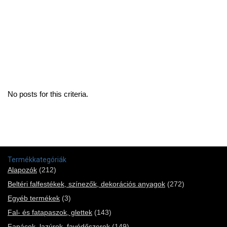
No posts for this criteria.
Termékkategóriák
Alapozók
(212)
Beltéri falfestékek, színezők, dekorációs anyagok
(272)
Egyéb termékek
(3)
Fal- és fatapaszok, glettek
(143)
Fapácok, lazúrok, favédőszerek
(149)