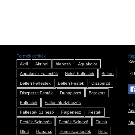
Termék címkék
Kap
Kér
Akril
Akrinol
Alapozó
Aquakolor
Aquakolor Falfesték
Belső Falfesték
Beltéri
Írj!
Beltéri Falfesték
Beltéri Festék
Diszperzit
Diszperzit Festék
Dunaplaszt
Egrokorr
Falfesték
Falfesték Színezés
Inf
Ada
Falfesték Színező
Falpenész
Festék
Festék Színezés
Festék Színező
Finish
Ált
Glett
Habarcs
Homlokzatfesték
Héra