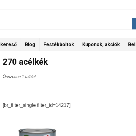
tkereső
Blog
Festékboltok
Kuponok, akciók
Bel
270 acélkék
Összesen 1 találat
[br_filter_single filter_id=14217]