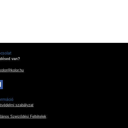
csolat
désed van?
kolor@kolor.hu
ormáció
tvédelmi szabályzat
alános Szerződési Feltételek