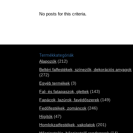
No posts for this criteria.
Termékkategóriák
Alapozók
(212)
Beltéri falfestékek, színezők, dekorációs anyagok
(272)
Egyéb termékek
(3)
Fal- és fatapaszok, glettek
(143)
Fapácok, lazúrok, favédőszerek
(149)
Fedőfestékek, zománcok
(246)
Hígítók
(47)
Homlokzatfestékek, vakolatok
(201)