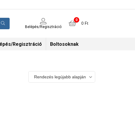
0
0
Ft
Belépés/Regisztráció
épés/Regisztráció
Boltosoknak
Rendezés legújabb alapján