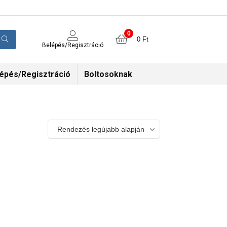
0
0
Ft
Belépés/Regisztráció
épés/Regisztráció
Boltosoknak
Rendezés legújabb alapján