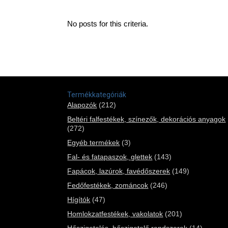
No posts for this criteria.
Termékkategóriák
Alapozók
(212)
Beltéri falfestékek, színezők, dekorációs anyagok
(272)
Egyéb termékek
(3)
Fal- és fatapaszok, glettek
(143)
Fapácok, lazúrok, favédőszerek
(149)
Fedőfestékek, zománcok
(246)
Hígítók
(47)
Homlokzatfestékek, vakolatok
(201)