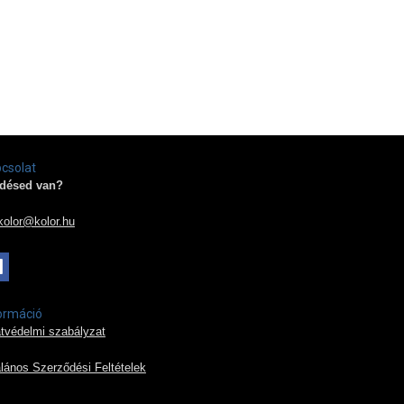
csolat
désed van?
kolor@kolor.hu
ormáció
tvédelmi szabályzat
alános Szerződési Feltételek