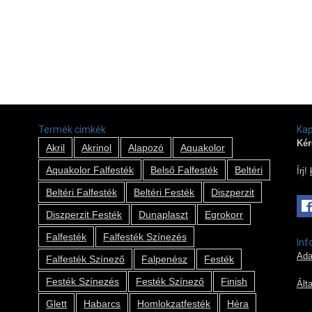
Termék címkék
Kap
Kér
Akril
Akrinol
Alapozó
Aquakolor
Aquakolor Falfesték
Belső Falfesték
Beltéri
Írj!
Beltéri Falfesték
Beltéri Festék
Diszperzit
Diszperzit Festék
Dunaplaszt
Egrokorr
Falfesték
Falfesték Színezés
Inf
Ada
Falfesték Színező
Falpenész
Festék
Festék Színezés
Festék Színező
Finish
Ált
Glett
Habarcs
Homlokzatfesték
Héra