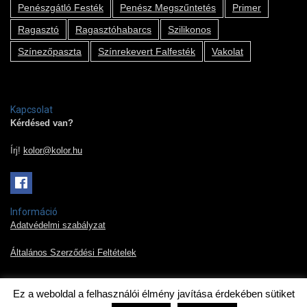
Penészgátló Festék
Penész Megszűntetés
Primer
Ragasztó
Ragasztóhabarcs
Szilikonos
Színezőpaszta
Színrekevert Falfesték
Vakolat
Kapcsolat
Kérdésed van?
Írj!
kolor@kolor.hu
Információ
Adatvédelmi szabályzat
Általános Szerződési Feltételek
Ez a weboldal a felhasználói élmény javítása érdekében sütiket