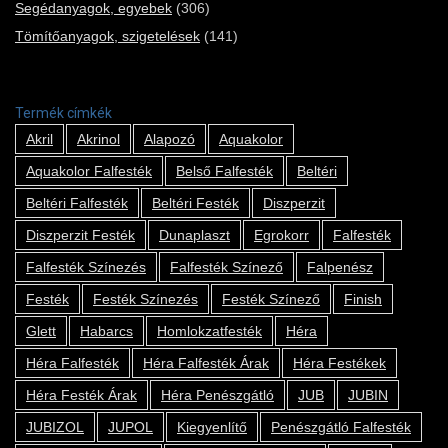
Segédanyagok, egyebek
(306)
Tömítőanyagok, szigetelések
(141)
Termék címkék
Akril
Akrinol
Alapozó
Aquakolor
Aquakolor Falfesték
Belső Falfesték
Beltéri
Beltéri Falfesték
Beltéri Festék
Diszperzit
Diszperzit Festék
Dunaplaszt
Egrokorr
Falfesték
Falfesték Színezés
Falfesték Színező
Falpenész
Festék
Festék Színezés
Festék Színező
Finish
Glett
Habarcs
Homlokzatfesték
Héra
Héra Falfesték
Héra Falfesték Árak
Héra Festékek
Héra Festék Árak
Héra Penészgátló
JUB
JUBIN
JUBIZOL
JUPOL
Kiegyenlítő
Penészgátló Falfesték