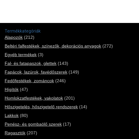
Termékkategóriák
Alapozók
(212)
Beltéri falfestékek, színezők, dekorációs anyagok
(272)
Egyéb termékek
(3)
Fal- és fatapaszok, glettek
(143)
Fapácok, lazúrok, favédőszerek
(149)
Fedőfestékek, zománcok
(246)
Hígítók
(47)
Homlokzatfestékek, vakolatok
(201)
Hőszigetelés, hőszigetelő rendszerek
(14)
Lakkok
(80)
Penész- és gombaölő szerek
(17)
Ragasztók
(207)