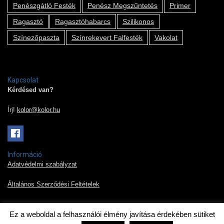
Penészgátló Festék
Penész Megszűntetés
Primer
Ragasztó
Ragasztóhabarcs
Szilikonos
Színezőpaszta
Színrekevert Falfesték
Vakolat
Kapcsolat
Kérdésed van?
Írj!
kolor@kolor.hu
Információ
Adatvédelmi szabályzat
Általános Szerződési Feltételek
Ez a weboldal a felhasználói élmény javítása érdekében sütiket