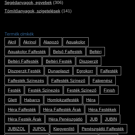
Segédanyagok, egyebek
(306)
Tömítőanyagok, szigetelések
(141)
Termék címkék
Akril
Akrinol
Alapozó
Aquakolor
Aquakolor Falfesték
Belső Falfesték
Beltéri
Beltéri Falfesték
Beltéri Festék
Diszperzit
Diszperzit Festék
Dunaplaszt
Egrokorr
Falfesték
Falfesték Színezés
Falfesték Színező
Falpenész
Festék
Festék Színezés
Festék Színező
Finish
Glett
Habarcs
Homlokzatfesték
Héra
Héra Falfesték
Héra Falfesték Árak
Héra Festékek
Héra Festék Árak
Héra Penészgátló
JUB
JUBIN
JUBIZOL
JUPOL
Kiegyenlítő
Penészgátló Falfesték