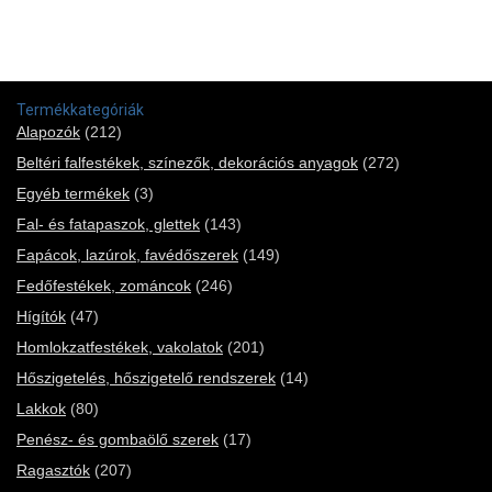
Termékkategóriák
Alapozók
(212)
Beltéri falfestékek, színezők, dekorációs anyagok
(272)
Egyéb termékek
(3)
Fal- és fatapaszok, glettek
(143)
Fapácok, lazúrok, favédőszerek
(149)
Fedőfestékek, zománcok
(246)
Hígítók
(47)
Homlokzatfestékek, vakolatok
(201)
Hőszigetelés, hőszigetelő rendszerek
(14)
Lakkok
(80)
Penész- és gombaölő szerek
(17)
Ragasztók
(207)