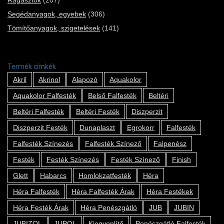
Segédanyagok, egyebek
(306)
Tömítőanyagok, szigetelések
(141)
Termék címkék
Akril
Akrinol
Alapozó
Aquakolor
Aquakolor Falfesték
Belső Falfesték
Beltéri
Beltéri Falfesték
Beltéri Festék
Diszperzit
Diszperzit Festék
Dunaplaszt
Egrokorr
Falfesték
Falfesték Színezés
Falfesték Színező
Falpenész
Festék
Festék Színezés
Festék Színező
Finish
Glett
Habarcs
Homlokzatfesték
Héra
Héra Falfesték
Héra Falfesték Árak
Héra Festékek
Héra Festék Árak
Héra Penészgátló
JUB
JUBIN
JUBIZOL
JUPOL
Kiegyenlítő
Penészgátló Falfesték