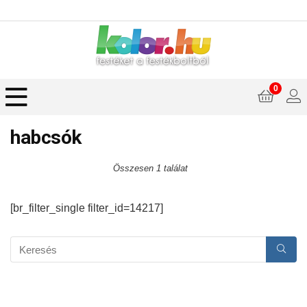
0
habcsók
Összesen 1 találat
[br_filter_single filter_id=14217]