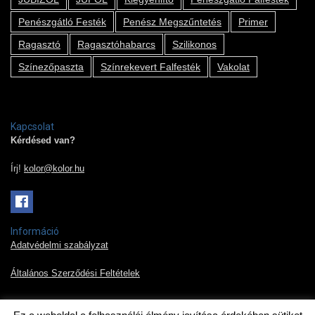
Penészgátló Festék
Penész Megszűntetés
Primer
Ragasztó
Ragasztóhabarcs
Szilikonos
Színezőpaszta
Színrekevert Falfesték
Vakolat
Kapcsolat
Kérdésed van?
Írj!
kolor@kolor.hu
Információ
Adatvédelmi szabályzat
Általános Szerződési Feltételek