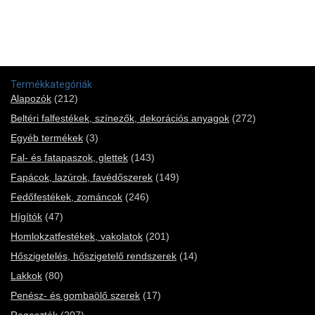
Termékkategóriák
Alapozók
(212)
Beltéri falfestékek, színezők, dekorációs anyagok
(272)
Egyéb termékek
(3)
Fal- és fatapaszok, glettek
(143)
Fapácok, lazúrok, favédőszerek
(149)
Fedőfestékek, zománcok
(246)
Hígítók
(47)
Homlokzatfestékek, vakolatok
(201)
Hőszigetelés, hőszigetelő rendszerek
(14)
Lakkok
(80)
Penész- és gombaölő szerek
(17)
Ragasztók
(207)