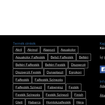
Termék címkék
Kap
Kér
Akril
Akrinol
Alapozó
Aquakolor
Aquakolor Falfesték
Belső Falfesték
Beltéri
Írj!
Beltéri Falfesték
Beltéri Festék
Diszperzit
Diszperzit Festék
Dunaplaszt
Egrokorr
Falfesték
Falfesték Színezés
Inf
Ada
Falfesték Színező
Falpenész
Festék
Festék Színezés
Festék Színező
Finish
Ált
Glett
Habarcs
Homlokzatfesték
Héra