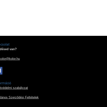
csolat
désed van?
kolor@kolor.hu
ormáció
tvédelmi szabályzat
alános Szerződési Feltételek