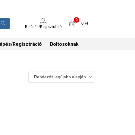
0
0
Ft
Belépés/Regisztráció
épés/Regisztráció
Boltosoknak
Rendezés legújabb alapján