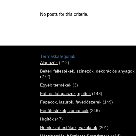
No posts for this criteria.
Termékkategóriák
Alapozók
(212)
Beltéri falfestékek, színezők, dekorációs anyagok
(272)
Egyéb termékek
(3)
Fal- és fatapaszok, glettek
(143)
Fapácok, lazúrok, favédőszerek
(149)
Fedőfestékek, zománcok
(246)
Hígítók
(47)
Homlokzatfestékek, vakolatok
(201)