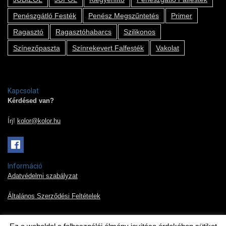
Penészgátló Festék
Penész Megszűntetés
Primer
Ragasztó
Ragasztóhabarcs
Szilikonos
Színezőpaszta
Színrekevert Falfesték
Vakolat
Kapcsolat
Kérdésed van?
Írj!
kolor@kolor.hu
Információ
Adatvédelmi szabályzat
Általános Szerződési Feltételek