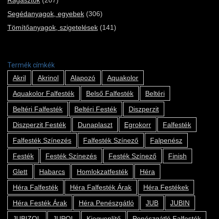
Segédanyagok, egyebek
(306)
Tömítőanyagok, szigetelések
(141)
Termék címkék
Akril
Akrinol
Alapozó
Aquakolor
Aquakolor Falfesték
Belső Falfesték
Beltéri
Beltéri Falfesték
Beltéri Festék
Diszperzit
Diszperzit Festék
Dunaplaszt
Egrokorr
Falfesték
Falfesték Színezés
Falfesték Színező
Falpenész
Festék
Festék Színezés
Festék Színező
Finish
Glett
Habarcs
Homlokzatfesték
Héra
Héra Falfesték
Héra Falfesték Árak
Héra Festékek
Héra Festék Árak
Héra Penészgátló
JUB
JUBIN
JUBIZOL
JUPOL
Kiegyenlítő
Penészgátló Falfesték