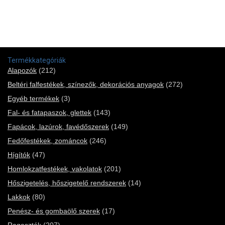
Termékkategóriák
Alapozók
(212)
Beltéri falfestékek, színezők, dekorációs anyagok
(272)
Egyéb termékek
(3)
Fal- és fatapaszok, glettek
(143)
Fapácok, lazúrok, favédőszerek
(149)
Fedőfestékek, zománcok
(246)
Hígítók
(47)
Homlokzatfestékek, vakolatok
(201)
Hőszigetelés, hőszigetelő rendszerek
(14)
Lakkok
(80)
Penész- és gombaölő szerek
(17)
Ragasztók
(207)