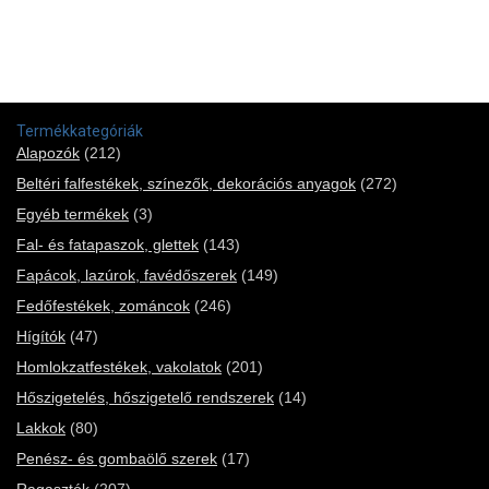
Termékkategóriák
Alapozók
(212)
Beltéri falfestékek, színezők, dekorációs anyagok
(272)
Egyéb termékek
(3)
Fal- és fatapaszok, glettek
(143)
Fapácok, lazúrok, favédőszerek
(149)
Fedőfestékek, zománcok
(246)
Hígítók
(47)
Homlokzatfestékek, vakolatok
(201)
Hőszigetelés, hőszigetelő rendszerek
(14)
Lakkok
(80)
Penész- és gombaölő szerek
(17)
Ragasztók
(207)