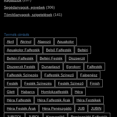
Segédanyagok, egyebek
(306)
Tömítőanyagok, szigetelések
(141)
Termék címkék
Akril
Akrinol
Alapozó
Aquakolor
Aquakolor Falfesték
Belső Falfesték
Beltéri
Beltéri Falfesték
Beltéri Festék
Diszperzit
Diszperzit Festék
Dunaplaszt
Egrokorr
Falfesték
Falfesték Színezés
Falfesték Színező
Falpenész
Festék
Festék Színezés
Festék Színező
Finish
Glett
Habarcs
Homlokzatfesték
Héra
Héra Falfesték
Héra Falfesték Árak
Héra Festékek
Héra Festék Árak
Héra Penészgátló
JUB
JUBIN
JUBIZOL
JUPOL
Kiegyenlítő
Penészgátló Falfesték