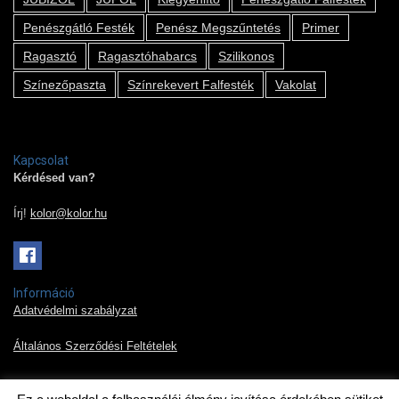
Penészgátló Festék
Penész Megszűntetés
Primer
Ragasztó
Ragasztóhabarcs
Szilikonos
Színezőpaszta
Színrekevert Falfesték
Vakolat
Kapcsolat
Kérdésed van?
Írj!
kolor@kolor.hu
Információ
Adatvédelmi szabályzat
Általános Szerződési Feltételek