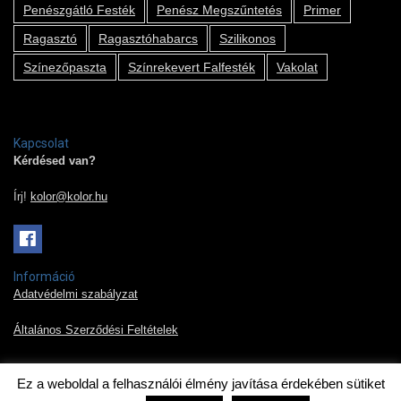
Penészgátló Festék
Penész Megszűntetés
Primer
Ragasztó
Ragasztóhabarcs
Szilikonos
Színezőpaszta
Színrekevert Falfesték
Vakolat
Kapcsolat
Kérdésed van?
Írj!
kolor@kolor.hu
Információ
Adatvédelmi szabályzat
Általános Szerződési Feltételek
Ez a weboldal a felhasználói élmény javítása érdekében sütiket