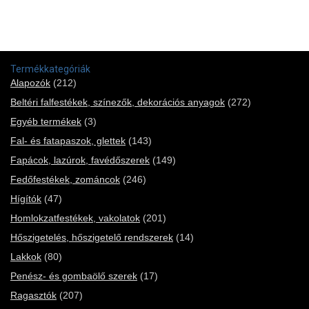
Termékkategóriák
Alapozók
(212)
Beltéri falfestékek, színezők, dekorációs anyagok
(272)
Egyéb termékek
(3)
Fal- és fatapaszok, glettek
(143)
Fapácok, lazúrok, favédőszerek
(149)
Fedőfestékek, zománcok
(246)
Hígítók
(47)
Homlokzatfestékek, vakolatok
(201)
Hőszigetelés, hőszigetelő rendszerek
(14)
Lakkok
(80)
Penész- és gombaölő szerek
(17)
Ragasztók
(207)