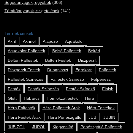
Segédanyagok, egyebek
(306)
Tömítőanyagok, szigetelések
(141)
Termék címkék
Akril
Akrinol
Alapozó
Aquakolor
Aquakolor Falfesték
Belső Falfesték
Beltéri
Beltéri Falfesték
Beltéri Festék
Diszperzit
Diszperzit Festék
Dunaplaszt
Egrokorr
Falfesték
Falfesték Színezés
Falfesték Színező
Falpenész
Festék
Festék Színezés
Festék Színező
Finish
Glett
Habarcs
Homlokzatfesték
Héra
Héra Falfesték
Héra Falfesték Árak
Héra Festékek
Héra Festék Árak
Héra Penészgátló
JUB
JUBIN
JUBIZOL
JUPOL
Kiegyenlítő
Penészgátló Falfesték