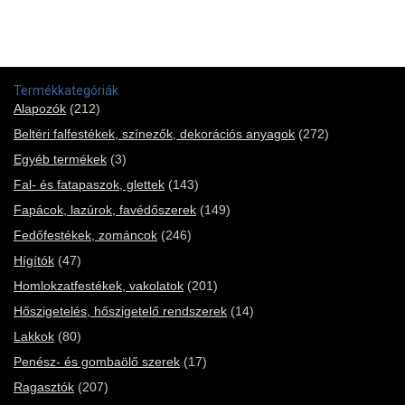
Termékkategóriák
Alapozók
(212)
Beltéri falfestékek, színezők, dekorációs anyagok
(272)
Egyéb termékek
(3)
Fal- és fatapaszok, glettek
(143)
Fapácok, lazúrok, favédőszerek
(149)
Fedőfestékek, zománcok
(246)
Hígítók
(47)
Homlokzatfestékek, vakolatok
(201)
Hőszigetelés, hőszigetelő rendszerek
(14)
Lakkok
(80)
Penész- és gombaölő szerek
(17)
Ragasztók
(207)