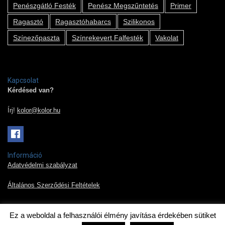
Penészgátló Festék
Penész Megszűntetés
Primer
Ragasztó
Ragasztóhabarcs
Szilikonos
Színezőpaszta
Színrekevert Falfesték
Vakolat
Kapcsolat
Kérdésed van?
Írj!
kolor@kolor.hu
Információ
Adatvédelmi szabályzat
Általános Szerződési Feltételek
Ez a weboldal a felhasználói élmény javítása érdekében sütiket