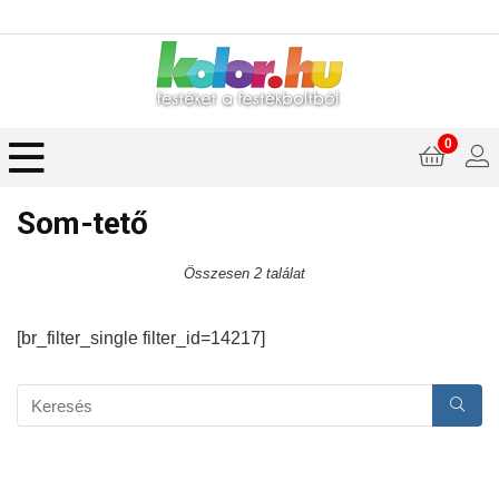
0
Som-tető
Összesen 2 találat
[br_filter_single filter_id=14217]