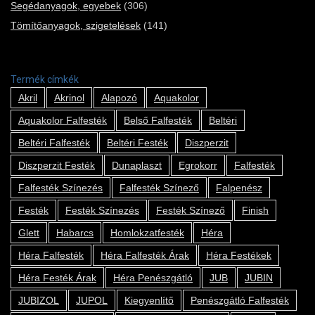
Segédanyagok, egyebek
(306)
Tömítőanyagok, szigetelések
(141)
Termék címkék
Akril
Akrinol
Alapozó
Aquakolor
Aquakolor Falfesték
Belső Falfesték
Beltéri
Beltéri Falfesték
Beltéri Festék
Diszperzit
Diszperzit Festék
Dunaplaszt
Egrokorr
Falfesték
Falfesték Színezés
Falfesték Színező
Falpenész
Festék
Festék Színezés
Festék Színező
Finish
Glett
Habarcs
Homlokzatfesték
Héra
Héra Falfesték
Héra Falfesték Árak
Héra Festékek
Héra Festék Árak
Héra Penészgátló
JUB
JUBIN
JUBIZOL
JUPOL
Kiegyenlítő
Penészgátló Falfesték