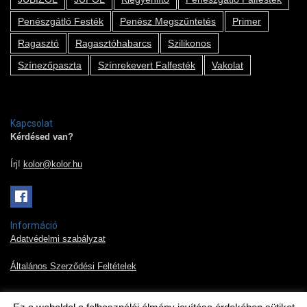
Penészgátló Festék
Penész Megszűntetés
Primer
Ragasztó
Ragasztóhabarcs
Szilikonos
Színezőpaszta
Színrekevert Falfesték
Vakolat
Kapcsolat
Kérdésed van?
Írj!
kolor@kolor.hu
Információ
Adatvédelmi szabályzat
Általános Szerződési Feltételek