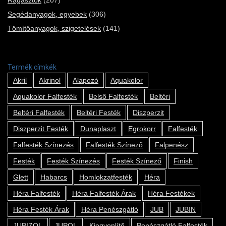
Segédanyagok, egyebek
(306)
Tömítőanyagok, szigetelések
(141)
Termék címkék
Akril
Akrinol
Alapozó
Aquakolor
Aquakolor Falfesték
Belső Falfesték
Beltéri
Beltéri Falfesték
Beltéri Festék
Diszperzit
Diszperzit Festék
Dunaplaszt
Egrokorr
Falfesték
Falfesték Színezés
Falfesték Színező
Falpenész
Festék
Festék Színezés
Festék Színező
Finish
Glett
Habarcs
Homlokzatfesték
Héra
Héra Falfesték
Héra Falfesték Árak
Héra Festékek
Héra Festék Árak
Héra Penészgátló
JUB
JUBIN
JUBIZOL
JUPOL
Kiegyenlítő
Penészgátló Falfesték