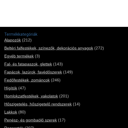
Termékkategóriák
Alapozók
(212)
Beltéri falfestékek, színezők, dekorációs anyagok
(272)
Egyéb termékek
(3)
Fal- és fatapaszok, glettek
(143)
Fapácok, lazúrok, favédőszerek
(149)
Fedőfestékek, zománcok
(246)
Hígítók
(47)
Homlokzatfestékek, vakolatok
(201)
Hőszigetelés, hőszigetelő rendszerek
(14)
Lakkok
(80)
Penész- és gombaölő szerek
(17)
Ragasztók
(207)