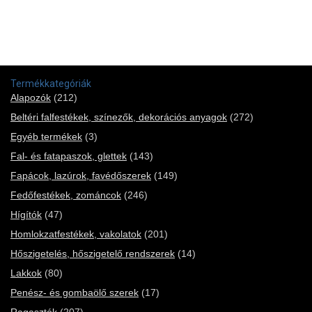
Termékkategóriák
Alapozók
(212)
Beltéri falfestékek, színezők, dekorációs anyagok
(272)
Egyéb termékek
(3)
Fal- és fatapaszok, glettek
(143)
Fapácok, lazúrok, favédőszerek
(149)
Fedőfestékek, zománcok
(246)
Hígítók
(47)
Homlokzatfestékek, vakolatok
(201)
Hőszigetelés, hőszigetelő rendszerek
(14)
Lakkok
(80)
Penész- és gombaölő szerek
(17)
Ragasztók
(207)