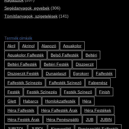
Segédanyagok, egyebek
(306)
Tömítőanyagok, szigetelések
(141)
Termék címkék
Akril
Akrinol
Alapozó
Aquakolor
Aquakolor Falfesték
Belső Falfesték
Beltéri
Beltéri Falfesték
Beltéri Festék
Diszperzit
Diszperzit Festék
Dunaplaszt
Egrokorr
Falfesték
Falfesték Színezés
Falfesték Színező
Falpenész
Festék
Festék Színezés
Festék Színező
Finish
Glett
Habarcs
Homlokzatfesték
Héra
Héra Falfesték
Héra Falfesték Árak
Héra Festékek
Héra Festék Árak
Héra Penészgátló
JUB
JUBIN
JUBIZOL
JUPOL
Kiegyenlítő
Penészgátló Falfesték