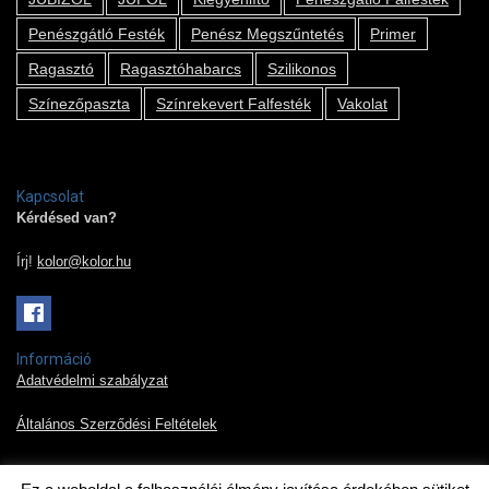
Penészgátló Festék
Penész Megszűntetés
Primer
Ragasztó
Ragasztóhabarcs
Szilikonos
Színezőpaszta
Színrekevert Falfesték
Vakolat
Kapcsolat
Kérdésed van?
Írj!
kolor@kolor.hu
Információ
Adatvédelmi szabályzat
Általános Szerződési Feltételek