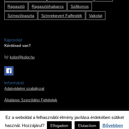
Ragasztó
Ragasztóhabarcs
Szilikonos
Színezőpaszta
Színrekevert Falfesték
Vakolat
Kapcsolat
Kérdésed van?
Írj!
kolor@kolor.hu
Információ
Adatvédelmi szabályzat
Általános Szerződési Feltételek
Ez a weboldal a felhasználói élmény javítása érdekében sütiket
2019 © Kolor Pont Kft.
használ. Hozzájárul?
Bővebben
Elfogadom
Elutasítom