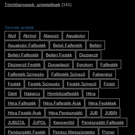
Tömítőanyagok, szigetelések
(141)
Termék címkék
Akril
Akrinol
Alapozó
Aquakolor
Aquakolor Falfesték
Belső Falfesték
Beltéri
Beltéri Falfesték
Beltéri Festék
Diszperzit
Diszperzit Festék
Dunaplaszt
Egrokorr
Falfesték
Falfesték Színezés
Falfesték Színező
Falpenész
Festék
Festék Színezés
Festék Színező
Finish
Glett
Habarcs
Homlokzatfesték
Héra
Héra Falfesték
Héra Falfesték Árak
Héra Festékek
Héra Festék Árak
Héra Penészgátló
JUB
JUBIN
JUBIZOL
JUPOL
Kiegyenlítő
Penészgátló Falfesték
Penészgátló Festék
Penész Megszűntetés
Primer