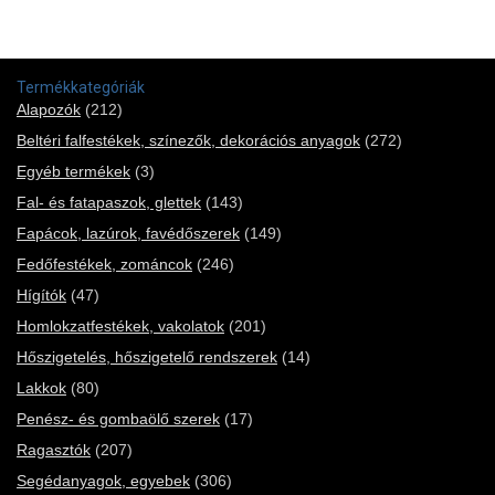
Termékkategóriák
Alapozók
(212)
Beltéri falfestékek, színezők, dekorációs anyagok
(272)
Egyéb termékek
(3)
Fal- és fatapaszok, glettek
(143)
Fapácok, lazúrok, favédőszerek
(149)
Fedőfestékek, zománcok
(246)
Hígítók
(47)
Homlokzatfestékek, vakolatok
(201)
Hőszigetelés, hőszigetelő rendszerek
(14)
Lakkok
(80)
Penész- és gombaölő szerek
(17)
Ragasztók
(207)
Segédanyagok, egyebek
(306)