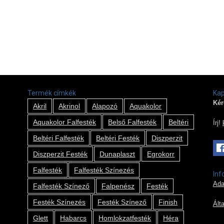
Termék címkék
Kap
Kér
Akril
Akrinol
Alapozó
Aquakolor
Aquakolor Falfesték
Belső Falfesték
Beltéri
Írj!
Beltéri Falfesték
Beltéri Festék
Diszperzit
Diszperzit Festék
Dunaplaszt
Egrokorr
Falfesték
Falfesték Színezés
Inf
Ada
Falfesték Színező
Falpenész
Festék
Festék Színezés
Festék Színező
Finish
Ált
Glett
Habarcs
Homlokzatfesték
Héra