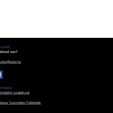
csolat
désed van?
kolor@kolor.hu
ormáció
tvédelmi szabályzat
alános Szerződési Feltételek