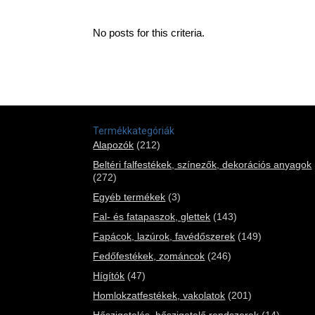
No posts for this criteria.
Termékkategóriák
Alapozók
(212)
Beltéri falfestékek, színezők, dekorációs anyagok
(272)
Egyéb termékek
(3)
Fal- és fatapaszok, glettek
(143)
Fapácok, lazúrok, favédőszerek
(149)
Fedőfestékek, zománcok
(246)
Hígítók
(47)
Homlokzatfestékek, vakolatok
(201)