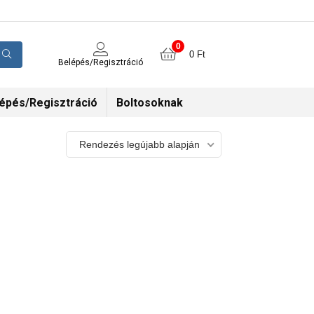
0
0
Ft
Belépés/Regisztráció
épés/Regisztráció
Boltosoknak
Rendezés legújabb alapján