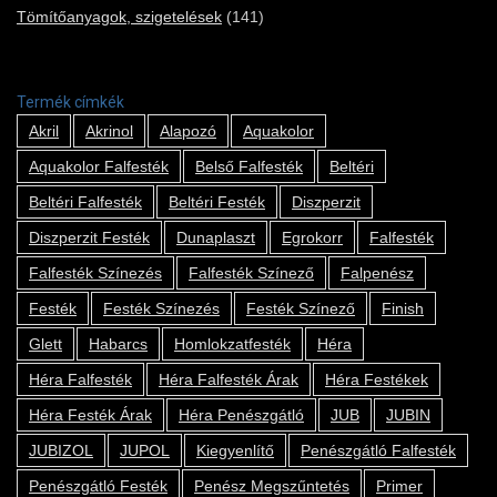
Tömítőanyagok, szigetelések
(141)
Termék címkék
Akril
Akrinol
Alapozó
Aquakolor
Aquakolor Falfesték
Belső Falfesték
Beltéri
Beltéri Falfesték
Beltéri Festék
Diszperzit
Diszperzit Festék
Dunaplaszt
Egrokorr
Falfesték
Falfesték Színezés
Falfesték Színező
Falpenész
Festék
Festék Színezés
Festék Színező
Finish
Glett
Habarcs
Homlokzatfesték
Héra
Héra Falfesték
Héra Falfesték Árak
Héra Festékek
Héra Festék Árak
Héra Penészgátló
JUB
JUBIN
JUBIZOL
JUPOL
Kiegyenlítő
Penészgátló Falfesték
Penészgátló Festék
Penész Megszűntetés
Primer