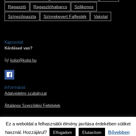
Ragasztó
Ragasztóhabarcs
Szilikonos
Színezőpaszta
Színrekevert Falfesték
Vakolat
Kapcsolat
Kérdésed van?
Írj!
kolor@kolor.hu
Információ
Adatvédelmi szabályzat
Általános Szerződési Feltételek
Ez a weboldal a felhasználói élmény javítása érdekében sütiket
2019 © Kolor Pont Kft.
használ. Hozzájárul?
Bővebben
Elfogadom
Elutasítom