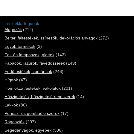
Termékkategóriák
Alapozók
(212)
Beltéri falfestékek, színezők, dekorációs anyagok
(272)
Egyéb termékek
(3)
Fal- és fatapaszok, glettek
(143)
Fapácok, lazúrok, favédőszerek
(149)
Fedőfestékek, zománcok
(246)
Hígítók
(47)
Homlokzatfestékek, vakolatok
(201)
Hőszigetelés, hőszigetelő rendszerek
(14)
Lakkok
(80)
Penész- és gombaölő szerek
(17)
Ragasztók
(207)
Segédanyagok, egyebek
(306)