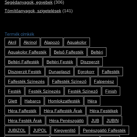
Segédanyagok, egyebek
(306)
Tömítőanyagok, szigetelések
(141)
Termék címkék
Akril
Akrinol
Alapozó
Aquakolor
Aquakolor Falfesték
Belső Falfesték
Beltéri
Beltéri Falfesték
Beltéri Festék
Diszperzit
Diszperzit Festék
Dunaplaszt
Egrokorr
Falfesték
Falfesték Színezés
Falfesték Színező
Falpenész
Festék
Festék Színezés
Festék Színező
Finish
Glett
Habarcs
Homlokzatfesték
Héra
Héra Falfesték
Héra Falfesték Árak
Héra Festékek
Héra Festék Árak
Héra Penészgátló
JUB
JUBIN
JUBIZOL
JUPOL
Kiegyenlítő
Penészgátló Falfesték