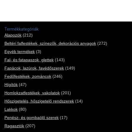
Termékkategóriák
Alapozók
(212)
Beltéri falfestékek, színezők, dekorációs anyagok
(272)
Egyéb termékek
(3)
Fal- és fatapaszok, glettek
(143)
Fapácok, lazúrok, favédőszerek
(149)
Fedőfestékek, zománcok
(246)
Hígítók
(47)
Homlokzatfestékek, vakolatok
(201)
Hőszigetelés, hőszigetelő rendszerek
(14)
Lakkok
(80)
Penész- és gombaölő szerek
(17)
Ragasztók
(207)