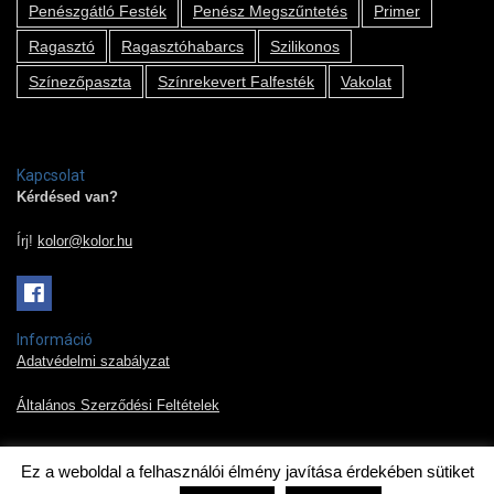
Penészgátló Festék
Penész Megszűntetés
Primer
Ragasztó
Ragasztóhabarcs
Szilikonos
Színezőpaszta
Színrekevert Falfesték
Vakolat
Kapcsolat
Kérdésed van?
Írj!
kolor@kolor.hu
Információ
Adatvédelmi szabályzat
Általános Szerződési Feltételek
Ez a weboldal a felhasználói élmény javítása érdekében sütiket