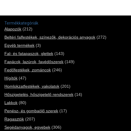
Termékkategóriák
Alapozók
(212)
Beltéri falfestékek, színezők, dekorációs anyagok
(272)
Egyéb termékek
(3)
Fal- és fatapaszok, glettek
(143)
Fapácok, lazúrok, favédőszerek
(149)
Fedőfestékek, zománcok
(246)
Hígítók
(47)
Homlokzatfestékek, vakolatok
(201)
Hőszigetelés, hőszigetelő rendszerek
(14)
Lakkok
(80)
Penész- és gombaölő szerek
(17)
Ragasztók
(207)
Segédanyagok, egyebek
(306)