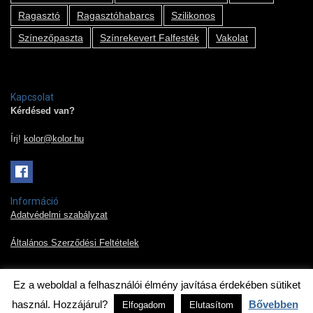
Ragasztó
Ragasztóhabarcs
Szilikonos
Színezőpaszta
Színrekevert Falfesték
Vakolat
Kapcsolat
Kérdésed van?
Írj!
kolor@kolor.hu
Információ
Adatvédelmi szabályzat
Általános Szerződési Feltételek
Ez a weboldal a felhasználói élmény javítása érdekében sütiket
2019 © Kolor Pont Kft.
használ. Hozzájárul?
Bővebben
Elfogadom
Elutasítom