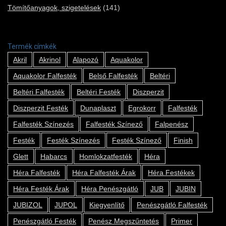
Tömítőanyagok, szigetelések
(141)
Termék címkék
Akril
Akrinol
Alapozó
Aquakolor
Aquakolor Falfesték
Belső Falfesték
Beltéri
Beltéri Falfesték
Beltéri Festék
Diszperzit
Diszperzit Festék
Dunaplaszt
Egrokorr
Falfesték
Falfesték Színezés
Falfesték Színező
Falpenész
Festék
Festék Színezés
Festék Színező
Finish
Glett
Habarcs
Homlokzatfesték
Héra
Héra Falfesték
Héra Falfesték Árak
Héra Festékek
Héra Festék Árak
Héra Penészgátló
JUB
JUBIN
JUBIZOL
JUPOL
Kiegyenlítő
Penészgátló Falfesték
Penészgátló Festék
Penész Megszűntetés
Primer