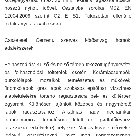
középágyazású (max. 20 mm) flexibilis ragasztóhabarcs,
hosszú nyitott idővel. Osztályba sorolás MSZ EN
12004:2008 szerint C2 E S1. Fokozottan ellenálló
oldalirányú alakváltozásra.
Összetétel: Cement, szerves kötőanyag, homok,
adalékszerek
Felhasználás: Külső és belső térben fokozott igénybevétel
és felhasználási feltételek esetén. Kerámiacsempék,
burkolólapok, mozaikok, természetes és műkövek,
finomkőlapok, gres lapok szokásos építőipari vízszintes
alapfelületekre történő ragasztására bel- és kültérben
egyaránt. Különösen ajánlott közepes és nagymérető
lapok ragasztásához. Alkalmas nagy mechanikai,
termodinamikai terhelésnek kitett (pl. padlófűtéshez,
teraszokra, erkélyekre) helyekre. Magas követelményeket
igénylő kialakításoknál, mint ipari környezetekben,