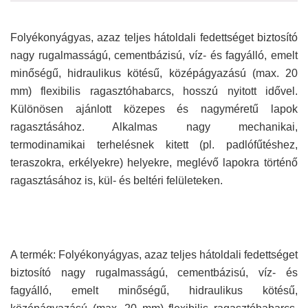
Folyékonyágyas, azaz teljes hátoldali fedettséget biztosító
nagy rugalmasságú, cementbázisú, víz- és fagyálló, emelt
minőségű, hidraulikus kötésű, középágyazású (max. 20
mm) flexibilis ragasztóhabarcs, hosszú nyitott idővel.
Különösen ajánlott közepes és nagyméretű lapok
ragasztásához. Alkalmas nagy mechanikai,
termodinamikai terhelésnek kitett (pl. padlófűtéshez,
teraszokra, erkélyekre) helyekre, meglévő lapokra történő
ragasztásához is, kül- és beltéri felületeken.
A termék: Folyékonyágyas, azaz teljes hátoldali fedettséget
biztosító nagy rugalmasságú, cementbázisú, víz- és
fagyálló, emelt minőségű, hidraulikus kötésű,