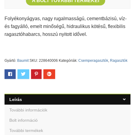
A BOLT TOVÁBBI TERMÉKEI
Folyékonyágyas, nagy rugalmasságú, cementbázisú, víz-
és fagyálló, emelt minőségű, hidraulikus kötésű, flexibilis
ragasztóhabarcs, hosszú nyitott idővel.
Gyártó:
Baumit
SKU:
228640006
Kategóriák:
Csemperagasztók
,
Ragasztók
Leírás
További információk
Bolt információ
További termékek