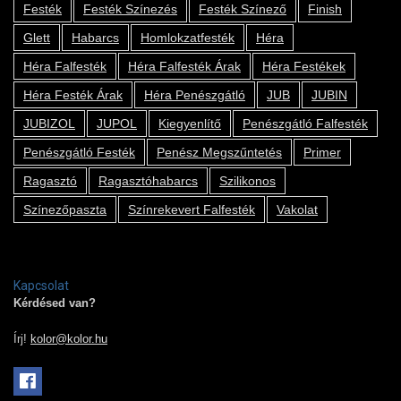
Festék
Festék Színezés
Festék Színező
Finish
Glett
Habarcs
Homlokzatfesték
Héra
Héra Falfesték
Héra Falfesték Árak
Héra Festékek
Héra Festék Árak
Héra Penészgátló
JUB
JUBIN
JUBIZOL
JUPOL
Kiegyenlítő
Penészgátló Falfesték
Penészgátló Festék
Penész Megszűntetés
Primer
Ragasztó
Ragasztóhabarcs
Szilikonos
Színezőpaszta
Színrekevert Falfesték
Vakolat
Kapcsolat
Kérdésed van?
Írj!
kolor@kolor.hu