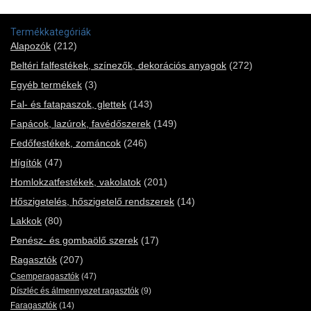
Termékkategóriák
Alapozók
(212)
Beltéri falfestékek, színezők, dekorációs anyagok
(272)
Egyéb termékek
(3)
Fal- és fatapaszok, glettek
(143)
Fapácok, lazúrok, favédőszerek
(149)
Fedőfestékek, zománcok
(246)
Hígítók
(47)
Homlokzatfestékek, vakolatok
(201)
Hőszigetelés, hőszigetelő rendszerek
(14)
Lakkok
(80)
Penész- és gombaölő szerek
(17)
Ragasztók
(207)
Csemperagasztók
(47)
Díszléc és álmennyezet ragasztók
(9)
Faragasztók
(14)