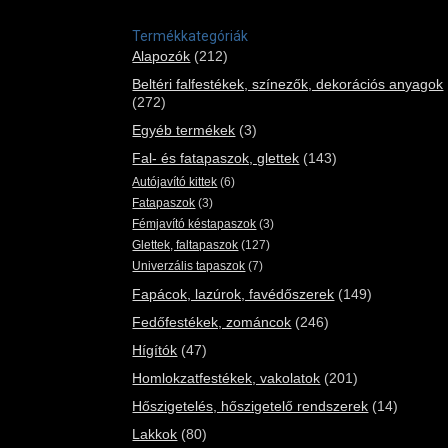
Termékkategóriák
Alapozók
(212)
Beltéri falfestékek, színezők, dekorációs anyagok
(272)
Egyéb termékek
(3)
Fal- és fatapaszok, glettek
(143)
Autójavító kittek
(6)
Fatapaszok
(3)
Fémjavító késtapaszok
(3)
Glettek, faltapaszok
(127)
Univerzális tapaszok
(7)
Fapácok, lazúrok, favédőszerek
(149)
Fedőfestékek, zománcok
(246)
Hígítók
(47)
Homlokzatfestékek, vakolatok
(201)
Hőszigetelés, hőszigetelő rendszerek
(14)
Lakkok
(80)