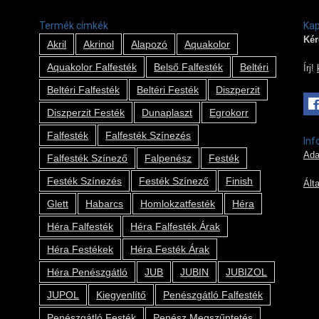
Termék címkék
Kap
Kér
Akril
Akrinol
Alapozó
Aquakolor
Aquakolor Falfesték
Belső Falfesték
Beltéri
Írj!
Beltéri Falfesték
Beltéri Festék
Diszperzit
Diszperzit Festék
Dunaplaszt
Egrokorr
Falfesték
Falfesték Színezés
Inf
Ada
Falfesték Színező
Falpenész
Festék
Festék Színezés
Festék Színező
Finish
Ált
Glett
Habarcs
Homlokzatfesték
Héra
Héra Falfesték
Héra Falfesték Árak
Héra Festékek
Héra Festék Árak
Héra Penészgátló
JUB
JUBIN
JUBIZOL
JUPOL
Kiegyenlítő
Penészgátló Falfesték
Penészgátló Festék
Penész Megszűntetés