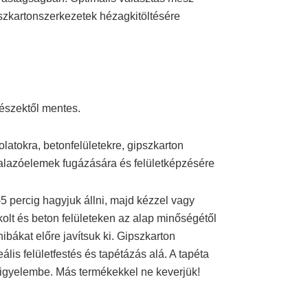
pszkartonszerkezetek hézagkitöltésére
részektől mentes.
latokra, betonfelületekre, gipszkarton
k falazóelemek fugázására és felületképzésére
3-5 percig hagyjuk állni, majd kézzel vagy
lt és beton felületeken az alap minőségétől
ibákat előre javítsuk ki. Gipszkarton
lis felületfestés és tapétázás alá. A tapéta
 figyelembe. Más termékekkel ne keverjük!