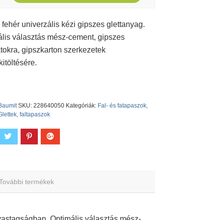
i fehér univerzális kézi gipszes glettanyag.
lis választás mész-cement, gipszes
tokra, gipszkarton szerkezetek
itöltésére.
Baumit
SKU:
228640050
Kategóriák:
Fal- és fatapaszok,
Glettek, faltapaszok
További termékek
 vastagságban. Optimális választás mész-