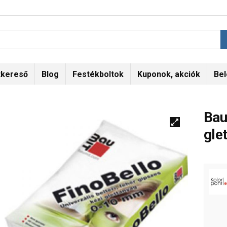
tkereső
Blog
Festékboltok
Kuponok, akciók
Bel
Bau
gle