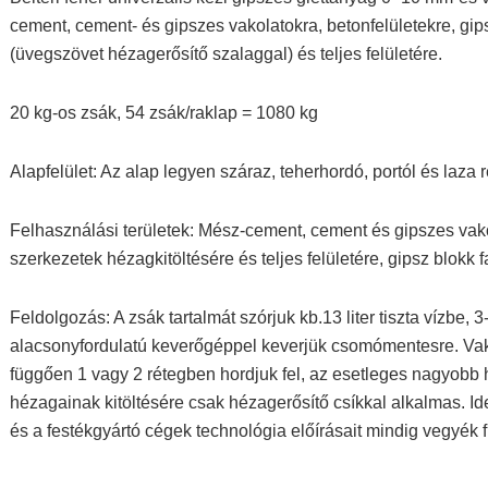
cement, cement- és gipszes vakolatokra, betonfelületekre, gi
(üvegszövet hézagerősítő szalaggal) és teljes felületére.
20 kg-os zsák, 54 zsák/raklap = 1080 kg
Alapfelület: Az alap legyen száraz, teherhordó, portól és laza 
Felhasználási területek: Mész-cement, cement és gipszes vako
szerkezetek hézagkitöltésére és teljes felületére, gipsz blok
Feldolgozás: A zsák tartalmát szórjuk kb.13 liter tiszta vízbe, 
alacsonyfordulatú keverőgéppel keverjük csomómentesre. Vako
függően 1 vagy 2 rétegben hordjuk fel, az esetleges nagyobb h
hézagainak kitöltésére csak hézagerősítő csíkkal alkalmas. Ideá
és a festékgyártó cégek technológia előírásait mindig vegyék