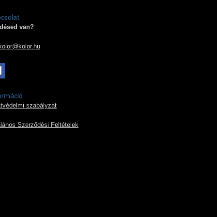
csolat
désed van?
kolor@kolor.hu
ormáció
tvédelmi szabályzat
alános Szerződési Feltételek