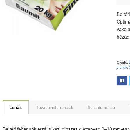
Beltér
Optimá
vakola
hézagk
Gyártó:
glettek
,
Leírás
További információk
Bolt információ
Beltéri fehér univerzális kézi gipszes glettanyag 0–10 mm-es