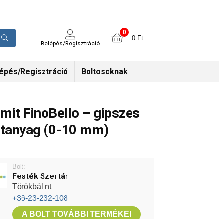
0
0
Ft
Belépés/Regisztráció
épés/Regisztráció
Boltosoknak
mit FinoBello – gipszes
ttanyag (0-10 mm)
Bolt:
Festék Szertár
Törökbálint
+36-23-232-108
A BOLT TOVÁBBI TERMÉKEI